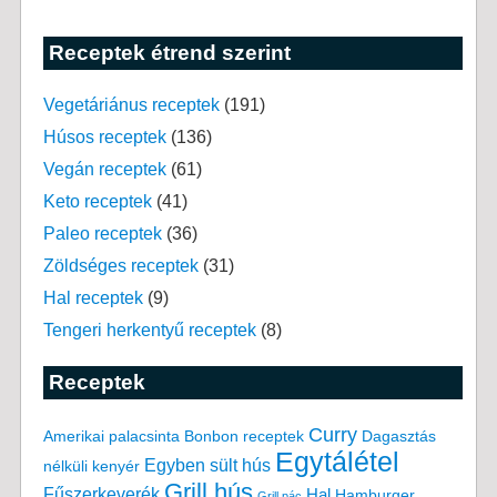
Receptek étrend szerint
Vegetáriánus receptek
(191)
Húsos receptek
(136)
Vegán receptek
(61)
Keto receptek
(41)
Paleo receptek
(36)
Zöldséges receptek
(31)
Hal receptek
(9)
Tengeri herkentyű receptek
(8)
Receptek
Curry
Amerikai palacsinta
Bonbon receptek
Dagasztás
Egytálétel
Egyben sült hús
nélküli kenyér
Grill hús
Fűszerkeverék
Hal
Hamburger
Grill pác