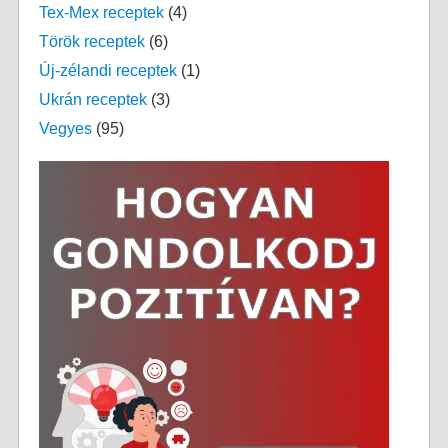
Tex-Mex receptek
(4)
Török receptek
(6)
Új-zélandi receptek
(1)
Ukrán receptek
(3)
Vegyes
(95)