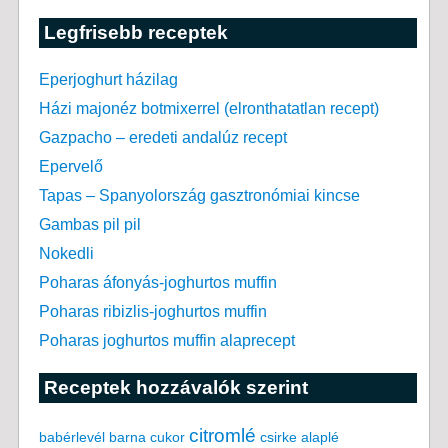
Legfrisebb receptek
Eperjoghurt házilag
Házi majonéz botmixerrel (elronthatatlan recept)
Gazpacho – eredeti andalúz recept
Epervelő
Tapas – Spanyolország gasztronómiai kincse
Gambas pil pil
Nokedli
Poharas áfonyás-joghurtos muffin
Poharas ribizlis-joghurtos muffin
Poharas joghurtos muffin alaprecept
Receptek hozzávalók szerint
citromlé
babérlevél
csirke alaplé
barna cukor