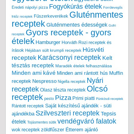
Fogyókúrás ételek
Eredeti nápolyi pizza
Forrólevegős
Gluténmentes
Fűszerkeverékek
fritőz receptek
receptek
Gluténmentes édességek
Gofri
Gyors receptek - gyors
receptek
ételek
Hamburger
Horváth Rozi receptek és
Húsvéti
írások
Héjában sült krumpli receptek
Karácsonyi receptek
receptek
Kelt
tésztás receptek
Maradék ételek felhasználása
Minden ami kávé
Minden ami rántott hús
Muffin
Nyári
receptek
Nespresso
Nigella receptek
Olcsó
receptek
Olasz tészta receptek
receptek
Pizza
Primi piatti
pesto
Pünkösdi receptek
Saját készítésű ajándék - süti
Rántott receptek
Szilveszteri receptek
Tepsis
ajándékba
vendégváró falatok
ételek
Tojásmentes sütik
zöldfűszer
Étterem ajánló
wok receptek