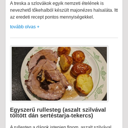
A treska a szlovákok egyik nemzeti ételének is
nevezhető tőkehalból készült majonézes halsaláta. Itt
az eredeti recept pontos mennyiségekkel.
tovább olvas +
Egyszerű rullesteg (aszalt szilvával
töltött dán sertéstarja-tekercs)
A rullesteg a dánok istenien finom, aszalt szilvával