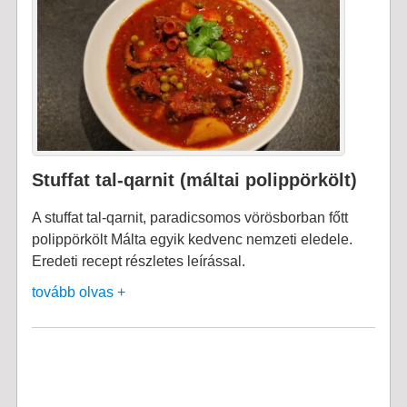
Stuffat tal-qarnit (máltai polippörkölt)
A stuffat tal-qarnit, paradicsomos vörösborban főtt
polippörkölt Málta egyik kedvenc nemzeti eledele.
Eredeti recept részletes leírással.
tovább olvas +