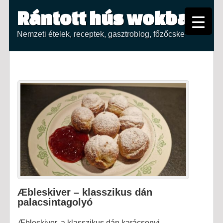
Rántott hús wokban
Nemzeti ételek, receptek, gasztroblog, főzőcske
Æbleskiver – klasszikus dán
palacsintagolyó
Æbleskiver, a klasszikus dán karácsonyi