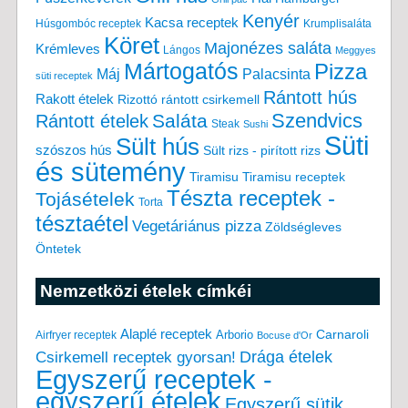
Kenyér
Kacsa receptek
Húsgombóc receptek
Krumplisaláta
Köret
Majonézes saláta
Krémleves
Lángos
Meggyes
Mártogatós
Pizza
Máj
Palacsinta
süti receptek
Rántott hús
Rakott ételek
Rizottó
rántott csirkemell
Saláta
Szendvics
Rántott ételek
Steak
Sushi
Süti
Sült hús
szószos hús
Sült rizs - pirított rizs
és sütemény
Tiramisu
Tiramisu receptek
Tészta receptek -
Tojásételek
Torta
tésztaétel
Vegetáriánus pizza
Zöldségleves
Öntetek
Nemzetközi ételek címkéi
Alaplé receptek
Carnaroli
Arborio
Airfryer receptek
Bocuse d'Or
Drága ételek
Csirkemell receptek gyorsan!
Egyszerű receptek -
egyszerű ételek
Egyszerű sütik