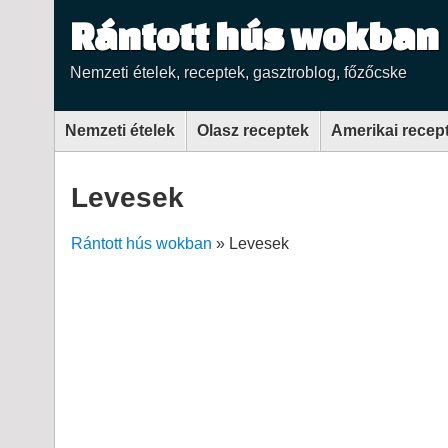
Rántott hús wokban
Nemzeti ételek, receptek, gasztroblog, főzőcske
Nemzeti ételek
Olasz receptek
Amerikai recep
Levesek
Rántott hús wokban
»
Levesek