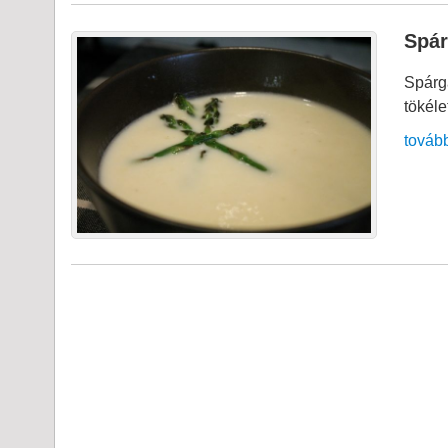
Spá
Spárg
tökéle
továb