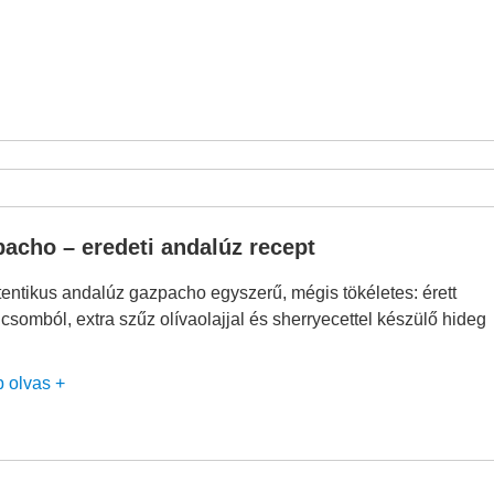
acho – eredeti andalúz recept
entikus andalúz gazpacho egyszerű, mégis tökéletes: érett
csomból, extra szűz olívaolajjal és sherryecettel készülő hideg
b olvas +