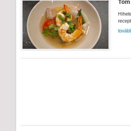
Tom
Hihete
recept
továb