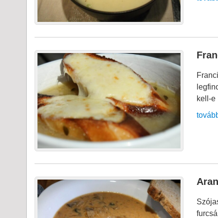
Fran
Franc
legfin
kell-e
továb
Aran
Szója
furcs