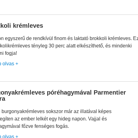
koli krémleves
 egyszerű de rendkívül finom és laktató brokkoli krémleves. E
kolikrémleves tényleg 30 perc alatt elkészíthető, és mindenki
ni fogja!
b olvas +
onyakrémleves póréhagymával Parmentier
ra
ó burgonyakrémleves sokszor már az illatával képes
egíten az ember lelkét egy hideg napon. Vajjal és
agymával főzve fenséges fogás.
b olvas +