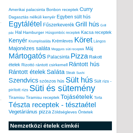
Curry
Amerikai palacsinta
Bonbon receptek
Egyben sült hús
Dagasztás nélküli kenyér
Egytálétel
Grill hús
Fűszerkeverék
Grill
Hal
Kacsa receptek
Hamburger
Húsgombóc receptek
pác
Köret
Kenyér
Krémleves
Krumplisaláta
Lángos
Majonézes saláta
Máj
Meggyes süti receptek
n
Mártogatós
Pizza
Palacsinta
Rakott
Rántott hús
ételek
Rizottó
rántott csirkemell
Saláta
Rántott ételek
Steak
Sushi
Sült hús
Szendvics
szószos hús
Sült rizs -
Süti és sütemény
pirított rizs
Tojásételek
Tiramisu
Tiramisu receptek
Torta
Tészta receptek - tésztaétel
Vegetáriánus pizza
Zöldségleves
Öntetek
n
Nemzetközi ételek címkéi