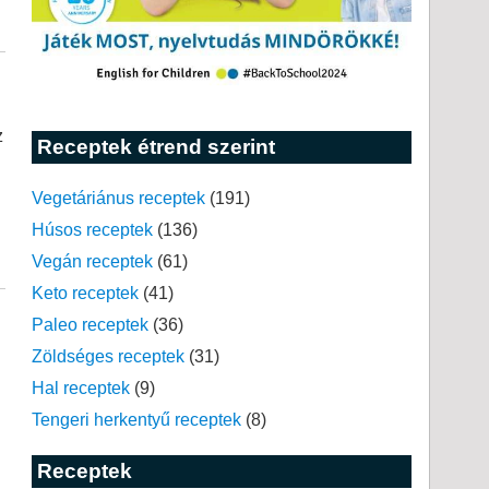
z
Receptek étrend szerint
Vegetáriánus receptek
(191)
Húsos receptek
(136)
Vegán receptek
(61)
Keto receptek
(41)
Paleo receptek
(36)
Zöldséges receptek
(31)
Hal receptek
(9)
Tengeri herkentyű receptek
(8)
Receptek