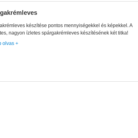
rgakrémleves
akrémleves készítése pontos mennyiségekkel és képekkel. A
tes, nagyon ízletes spárgakrémleves készítésének két titka!
b olvas +