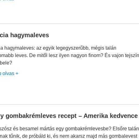
cia hagymaleves
ia hagymaleves: az egyik legegyszerűbb, mégis talán
omabb leves. De mitől lesz ilyen nagyon finom? És vajon tejszí
 bele?
b olvas +
y gombakrémleves recept – Amerika kedvence
szósz és besamel mártás egy gombakrémlevesbe? Elsőre talá
ának tűnik, de próbáld ki, és nem akarsz majd más gombalevest