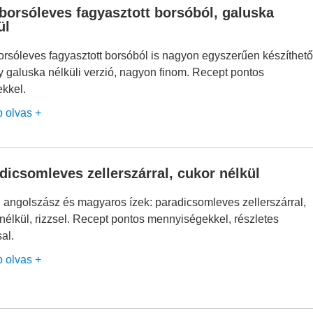
borsóleves fagyasztott borsóból, galuska
ül
orsóleves fagyasztott borsóból is nagyon egyszerűen készíthető
 galuska nélküli verzió, nagyon finom. Recept pontos
ekkel.
b olvas +
dicsomleves zellerszárral, cukor nélkül
, angolszász és magyaros ízek: paradicsomleves zellerszárral,
nélkül, rizzsel. Recept pontos mennyiségekkel, részletes
sal.
b olvas +