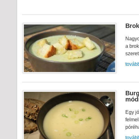
Brok
Nagyon
a brok
szeret
továb
Burg
mód
Egy j
felmel
póréh
továb