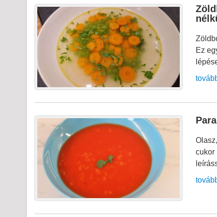
Zöld
nélk
Zöldb
Ez egy
lépés
továb
Para
Olasz
cukor 
leírás
továb