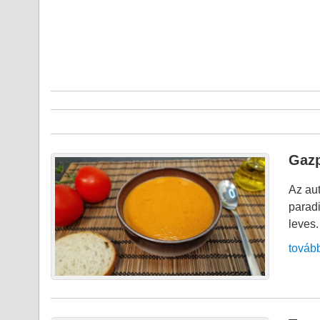
Gazp
Az aut
paradi
leves.
továb