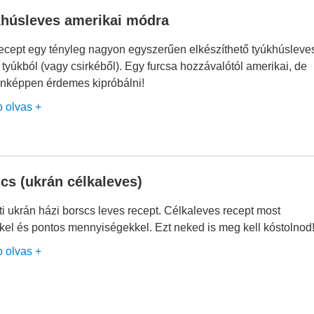
húsleves amerikai módra
recept egy tényleg nagyon egyszerűen elkészíthető tyúkhúsleve
tyúkból (vagy csirkéből). Egy furcsa hozzávalótól amerikai, de
nképpen érdemes kipróbálni!
b olvas +
cs (ukrán célkaleves)
i ukrán házi borscs leves recept. Célkaleves recept most
kel és pontos mennyiségekkel. Ezt neked is meg kell kóstolnod
b olvas +