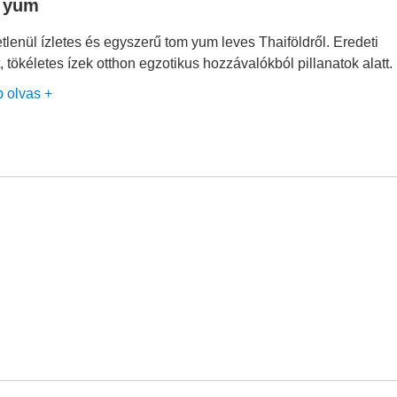
 yum
tlenül ízletes és egyszerű tom yum leves Thaiföldről. Eredeti
, tökéletes ízek otthon egzotikus hozzávalókból pillanatok alatt.
b olvas +