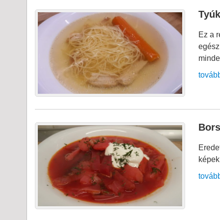
Tyúk
Ez a 
egész 
minde
továb
Bors
Eredet
képek
továb