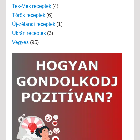
Tex-Mex receptek
(4)
Török receptek
(6)
Új-zélandi receptek
(1)
Ukrán receptek
(3)
Vegyes
(95)