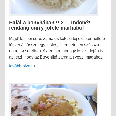
Halál a konyhában?! 2. – Indonéz
rendang curry jóféle marhából
Majd’ fél liter sűrű, zamatos kókusztej és tizenhétféle
fűszer áll össze egy testes, feledhetetlen szósszá
ebben az ételben. Az ember még így télvíz idején is
azt érzi, hogy az Egyenlítő zamatait veszi magához.
tovább olvas +