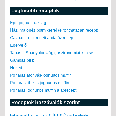
Legfrisebb receptek
Eperjoghurt házilag
Házi majonéz botmixerrel (elronthatatlan recept)
Gazpacho – eredeti andalúz recept
Epervelő
Tapas – Spanyolország gasztronómiai kincse
Gambas pil pil
Nokedli
Poharas áfonyás-joghurtos muffin
Poharas ribizlis-joghurtos muffin
Poharas joghurtos muffin alaprecept
Receptek hozzávalók szerint
citromlé
babérlevél
csirke alaplé
barna cukor