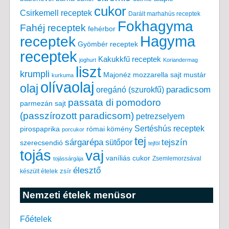
cukor
Csirkemell receptek
Darált marhahús receptek
Fokhagyma
Fahéj receptek
fehérbor
Hagyma
receptek
Gyömbér receptek
receptek
Kakukkfű receptek
joghurt
Koriandermag
liszt
krumpli
Majonéz
mozzarella sajt
mustár
kurkuma
olívaolaj
olaj
paradicsom
oregánó (szurokfű)
passata di pomodoro
parmezán sajt
(passzírozott paradicsom)
petrezselyem
Sertéshús receptek
pirospaprika
római kömény
porcukor
tej
tejszín
sárgarépa
sütőpor
szerecsendió
tejföl
tojás
vaj
vaníliás cukor
Zsemlemorzsával
tojássárgája
élesztő
készült ételek
zsír
Nemzeti ételek menüsor
Főételek