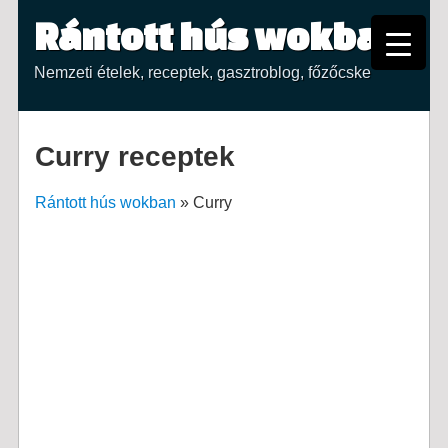
Rántott hús wokban
Nemzeti ételek, receptek, gasztroblog, főzőcske
Curry receptek
Rántott hús wokban
»
Curry