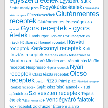
egyszerű ételek
Egyszerű sütik
Fogyókúrás ételek
Eredeti nápolyi pizza
Forrólevegős
Gluténmentes
Fűszerkeverékek
fritőz receptek
receptek
Gluténmentes édességek
Gofri
Gyors receptek - gyors
receptek
ételek
Hamburger
Horváth Rozi receptek és
Húsvéti
írások
Héjában sült krumpli receptek
Karácsonyi receptek
receptek
Kelt
tésztás receptek
Maradék ételek felhasználása
Minden ami kávé
Minden ami rántott hús
Muffin
Nyári
receptek
Nespresso
Nigella receptek
Olcsó
receptek
Olasz tészta receptek
receptek
Pizza
Primi piatti
pesto
Pünkösdi receptek
Saját készítésű ajándék - süti
Rántott receptek
Szilveszteri receptek
Tepsis
ajándékba
vendégváró falatok
ételek
Tojásmentes sütik
zöldfűszer
Étterem ajánló
wok receptek