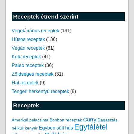
Receptek étrend szerint
Vegetáriánus receptek
(191)
Húsos receptek
(136)
Vegán receptek
(61)
Keto receptek
(41)
Paleo receptek
(36)
Zöldséges receptek
(31)
Hal receptek
(9)
Tengeri herkentyű receptek
(8)
Receptek
Curry
Amerikai palacsinta
Bonbon receptek
Dagasztás
Egytálétel
Egyben sült hús
nélküli kenyér