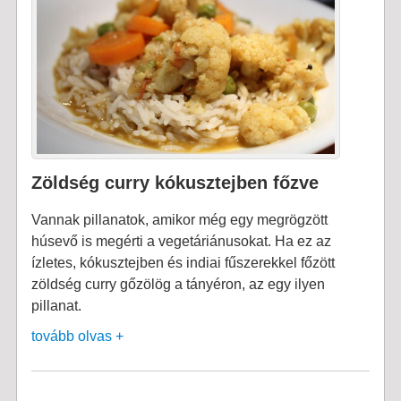
Zöldség curry kókusztejben főzve
Vannak pillanatok, amikor még egy megrögzött
húsevő is megérti a vegetáriánusokat. Ha ez az
ízletes, kókusztejben és indiai fűszerekkel főzött
zöldség curry gőzölög a tányéron, az egy ilyen
pillanat.
tovább olvas +