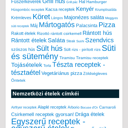
Grill hús
Fűszerkeverék
Hal
Hamburger
Grill pác
Kenyér
Kacsa receptek
Húsgombóc receptek
Krumplisaláta
Köret
Majonézes saláta
Krémleves
Lángos
Meggyes
Mártogatós
Pizza
Máj
Palacsinta
süti receptek
Rántott hús
Rakott ételek
Rizottó
rántott csirkemell
Saláta
Szendvics
Rántott ételek
Steak
Sushi
Süti
Sült hús
szószos hús
Sült rizs - pirított rizs
és sütemény
Tiramisu
Tiramisu receptek
Tészta receptek -
Tojásételek
Torta
tésztaétel
Vegetáriánus pizza
Zöldségleves
Öntetek
Nemzetközi ételek címkéi
Alaplé receptek
Carnaroli
Arborio
Airfryer receptek
Bocuse d'Or
Drága ételek
Csirkemell receptek gyorsan!
Egyszerű receptek -