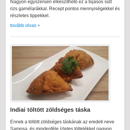
Nagyon egyszerűen elkészíthető ez a tojásos sült
rizs garnélarákkal. Recept pontos mennyiségekkel és
részletes tippekkel.
tovább olvas +
Indiai töltött zöldséges táska
Ennek a töltött zöldséges táskának az eredeti neve
Samosa, és mindenféle ízletes töltelékkel nagyon