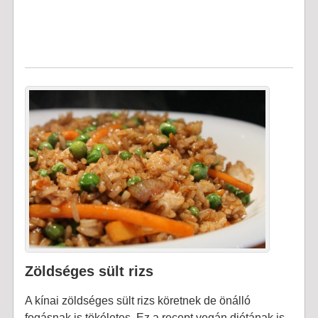
Zöldséges sült rizs
A kínai zöldséges sült rizs köretnek de önálló
fogásnak is tökéletes. Ez a recept vegán diétának is