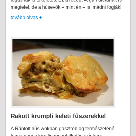
megfelel, de a húsevők – mint én – is imádni fogják!
tovább olvas +
Rakott krumpli keleti fűszerekkel
A Rántott hús wokban gasztroblog természeténél
fogva nem a kreatív receptalkotás színtere: