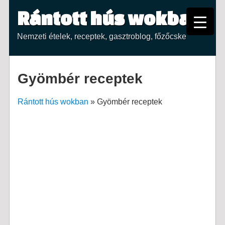
Rántott hús wokban
Nemzeti ételek, receptek, gasztroblog, főzőcske
Gyömbér receptek
Rántott hús wokban
»
Gyömbér receptek