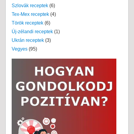
Szlovák receptek
(6)
Tex-Mex receptek
(4)
Török receptek
(6)
Új-zélandi receptek
(1)
Ukrán receptek
(3)
Vegyes
(95)