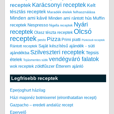
Karácsonyi receptek
receptek
Kelt
tésztás receptek
Maradék ételek felhasználása
Minden ami kávé
Minden ami rántott hús
Muffin
Nyári
receptek
Nespresso
Nigella receptek
Olcsó
receptek
Olasz tészta receptek
receptek
Pizza
Primi piatti
pesto
Pünkösdi receptek
Saját készítésű ajándék - süti
Rántott receptek
Szilveszteri receptek
Tepsis
ajándékba
vendégváró falatok
ételek
Tojásmentes sütik
zöldfűszer
Étterem ajánló
wok receptek
Legfrisebb receptek
Eperjoghurt házilag
Házi majonéz botmixerrel (elronthatatlan recept)
Gazpacho – eredeti andalúz recept
Epervelő