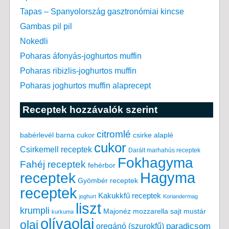
Tapas – Spanyolország gasztronómiai kincse
Gambas pil pil
Nokedli
Poharas áfonyás-joghurtos muffin
Poharas ribizlis-joghurtos muffin
Poharas joghurtos muffin alaprecept
Receptek hozzávalók szerint
citromlé
babérlevél
csirke alaplé
barna cukor
cukor
Csirkemell receptek
Darált marhahús receptek
Fokhagyma
Fahéj receptek
fehérbor
Hagyma
receptek
Gyömbér receptek
receptek
Kakukkfű receptek
joghurt
Koriandermag
liszt
krumpli
Majonéz
mozzarella sajt
mustár
kurkuma
olívaolaj
olaj
paradicsom
oregánó (szurokfű)