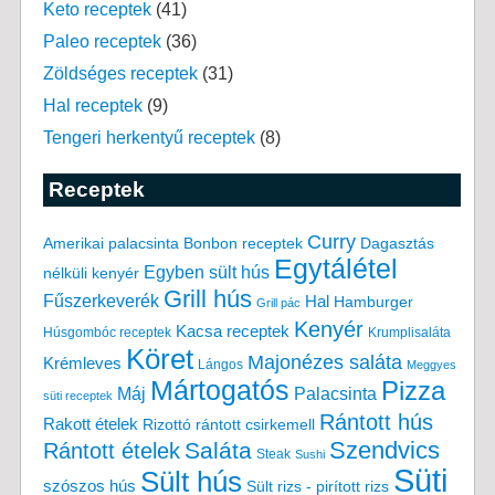
Keto receptek
(41)
Paleo receptek
(36)
Zöldséges receptek
(31)
Hal receptek
(9)
Tengeri herkentyű receptek
(8)
Receptek
Curry
Amerikai palacsinta
Bonbon receptek
Dagasztás
Egytálétel
Egyben sült hús
nélküli kenyér
Grill hús
Fűszerkeverék
Hal
Hamburger
Grill pác
Kenyér
Kacsa receptek
Húsgombóc receptek
Krumplisaláta
Köret
Majonézes saláta
Krémleves
Lángos
Meggyes
Mártogatós
Pizza
Máj
Palacsinta
süti receptek
Rántott hús
Rakott ételek
Rizottó
rántott csirkemell
Saláta
Szendvics
Rántott ételek
Steak
Sushi
Süti
Sült hús
szószos hús
Sült rizs - pirított rizs