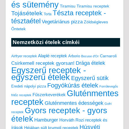
és sütemény
Tiramisu
Tiramisu receptek
Tészta receptek -
Tojásételek
Torta
tésztaétel
Vegetáriánus pizza
Zöldségleves
Öntetek
Nemzetközi ételek címkéi
Alaplé receptek
Carnaroli
Arborio
Airfryer receptek
Bocuse d'Or
Drága ételek
Csirkemell receptek gyorsan!
Egyszerű receptek -
egyszerű ételek
Egyszerű sütik
Fogyókúrás ételek
Eredeti nápolyi pizza
Forrólevegős
Gluténmentes
Fűszerkeverékek
fritőz receptek
receptek
Gluténmentes édességek
Gofri
Gyors receptek - gyors
receptek
ételek
Hamburger
Horváth Rozi receptek és
Húsvéti
írások
Héjában sült krumpli receptek