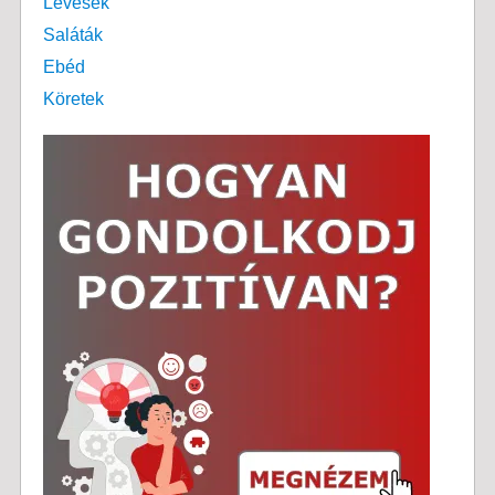
Levesek
Saláták
Ebéd
Köretek