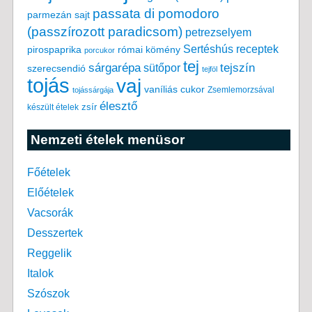
passata di pomodoro
parmezán sajt
(passzírozott paradicsom)
petrezselyem
Sertéshús receptek
pirospaprika
római kömény
porcukor
tej
tejszín
sárgarépa
sütőpor
szerecsendió
tejföl
tojás
vaj
vaníliás cukor
Zsemlemorzsával
tojássárgája
élesztő
készült ételek
zsír
Nemzeti ételek menüsor
Főételek
Előételek
Vacsorák
Desszertek
Reggelik
Italok
Szószok