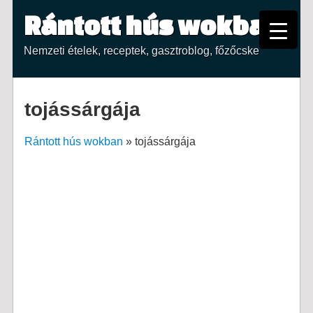
Rántott hús wokban
Nemzeti ételek, receptek, gasztroblog, főzőcske
tojássárgája
Rántott hús wokban
»
tojássárgája