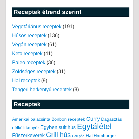
Receptek étrend szerint
Vegetáriánus receptek
(191)
Húsos receptek
(136)
Vegán receptek
(61)
Keto receptek
(41)
Paleo receptek
(36)
Zöldséges receptek
(31)
Hal receptek
(9)
Tengeri herkentyű receptek
(8)
Receptek
Curry
Amerikai palacsinta
Bonbon receptek
Dagasztás
Egytálétel
Egyben sült hús
nélküli kenyér
Grill hús
Fűszerkeverék
Hal
Hamburger
Grill pác