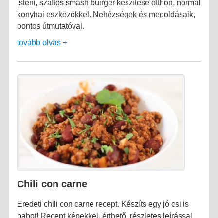
Isteni, szaftos smash buirger készítése otthon, normál
konyhai eszközökkel. Nehézségek és megoldásaik,
pontos útmutatóval.
tovább olvas +
Chili con carne
Eredeti chili con carne recept. Készíts egy jó csilis
babot! Recept képekkel, érthető, részletes leírással