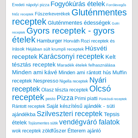
Fogyókúrás ételek
Eredeti nápolyi pizza
Forrólevegős
Gluténmentes
Fűszerkeverékek
fritőz receptek
receptek
Gluténmentes édességek
Gofri
Gyors receptek - gyors
receptek
ételek
Hamburger
Horváth Rozi receptek és
Húsvéti
írások
Héjában sült krumpli receptek
Karácsonyi receptek
receptek
Kelt
tésztás receptek
Maradék ételek felhasználása
Minden ami kávé
Minden ami rántott hús
Muffin
Nyári
receptek
Nespresso
Nigella receptek
Olcsó
receptek
Olasz tészta receptek
receptek
Pizza
Primi piatti
pesto
Pünkösdi receptek
Saját készítésű ajándék - süti
Rántott receptek
Szilveszteri receptek
Tepsis
ajándékba
vendégváró falatok
ételek
Tojásmentes sütik
zöldfűszer
Étterem ajánló
wok receptek