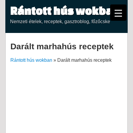
Rántott hús wokban
Nemzeti ételek, receptek, gasztroblog, főzőcske
Darált marhahús receptek
Rántott hús wokban
»
Darált marhahús receptek