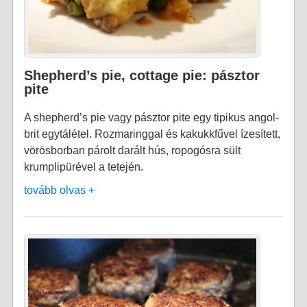
Shepherd’s pie, cottage pie: pásztor
pite
A shepherd’s pie vagy pásztor pite egy tipikus angol-
brit egytálétel. Rozmaringgal és kakukkfűvel ízesített,
vörösborban párolt darált hús, ropogósra sült
krumplipürével a tetején.
tovább olvas +