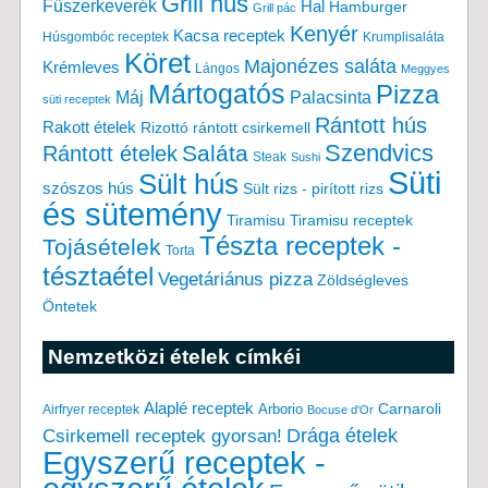
Grill hús
Fűszerkeverék
Hal
Hamburger
Grill pác
Kenyér
Kacsa receptek
Húsgombóc receptek
Krumplisaláta
Köret
Majonézes saláta
Krémleves
Lángos
Meggyes
Mártogatós
Pizza
Máj
Palacsinta
süti receptek
Rántott hús
Rakott ételek
Rizottó
rántott csirkemell
Saláta
Szendvics
Rántott ételek
Steak
Sushi
Süti
Sült hús
szószos hús
Sült rizs - pirított rizs
és sütemény
Tiramisu
Tiramisu receptek
Tészta receptek -
Tojásételek
Torta
tésztaétel
Vegetáriánus pizza
Zöldségleves
Öntetek
Nemzetközi ételek címkéi
Alaplé receptek
Carnaroli
Arborio
Airfryer receptek
Bocuse d'Or
Drága ételek
Csirkemell receptek gyorsan!
Egyszerű receptek -