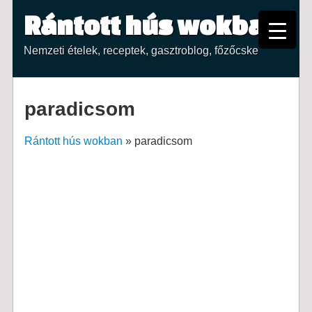
Rántott hús wokban
Nemzeti ételek, receptek, gasztroblog, főzőcske
paradicsom
Rántott hús wokban
»
paradicsom