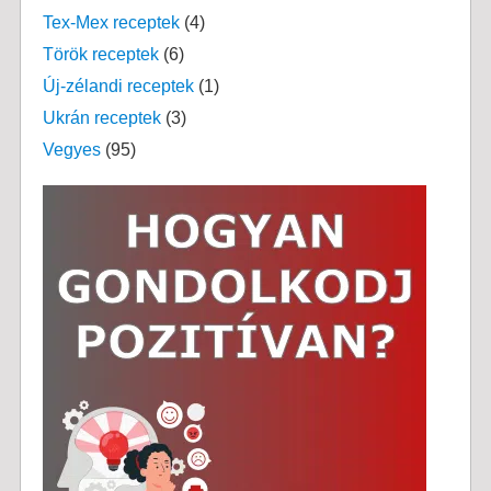
Tex-Mex receptek
(4)
Török receptek
(6)
Új-zélandi receptek
(1)
Ukrán receptek
(3)
Vegyes
(95)