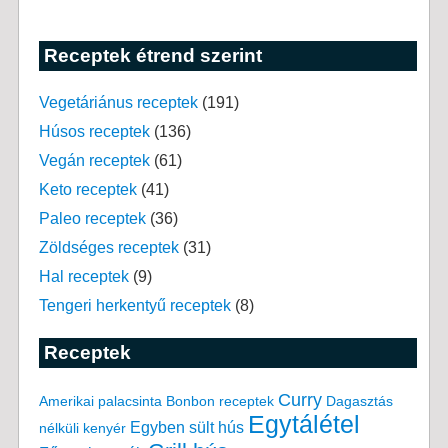
Receptek étrend szerint
Vegetáriánus receptek
(191)
Húsos receptek
(136)
Vegán receptek
(61)
Keto receptek
(41)
Paleo receptek
(36)
Zöldséges receptek
(31)
Hal receptek
(9)
Tengeri herkentyű receptek
(8)
Receptek
Curry
Amerikai palacsinta
Bonbon receptek
Dagasztás
Egytálétel
Egyben sült hús
nélküli kenyér