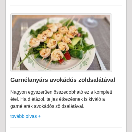
Garnélanyárs avokádós zöldsalátával
Nagyon egyszerűen összedobható ez a komplett
étel. Ha diétázol, teljes étkezésnek is kiváló a
garnélarák avokádós zöldsalátával.
tovább olvas +