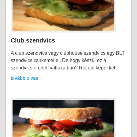
Club szendvics
A club szendvics vagy clubhouse szendvics egy BLT
szendvics csirkemellel. De hogy készül ez a
szendvics eredeti változatban? Recept képekkel!
tovább olvas +