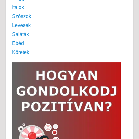
Italok
Szószok
Levesek
Saláták
Ebéd
Köretek