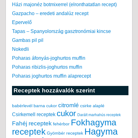
Házi majonéz botmixerrel (elronthatatlan recept)
Gazpacho – eredeti andalúz recept
Epervelő
Tapas – Spanyolország gasztronómiai kincse
Gambas pil pil
Nokedli
Poharas áfonyás-joghurtos muffin
Poharas ribizlis-joghurtos muffin
Poharas joghurtos muffin alaprecept
Receptek hozzávalók szerint
citromlé
babérlevél
csirke alaplé
barna cukor
cukor
Csirkemell receptek
Darált marhahús receptek
Fokhagyma
Fahéj receptek
fehérbor
Hagyma
receptek
Gyömbér receptek