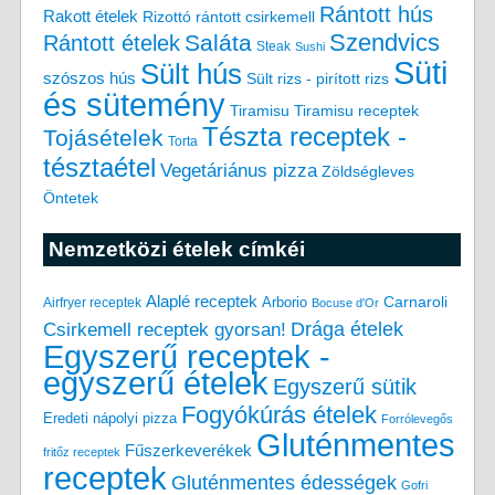
Rántott hús
Rakott ételek
Rizottó
rántott csirkemell
Saláta
Szendvics
Rántott ételek
Steak
Sushi
Süti
Sült hús
szószos hús
Sült rizs - pirított rizs
és sütemény
Tiramisu
Tiramisu receptek
Tészta receptek -
Tojásételek
Torta
tésztaétel
Vegetáriánus pizza
Zöldségleves
Öntetek
Nemzetközi ételek címkéi
Alaplé receptek
Carnaroli
Arborio
Airfryer receptek
Bocuse d'Or
Drága ételek
Csirkemell receptek gyorsan!
Egyszerű receptek -
egyszerű ételek
Egyszerű sütik
Fogyókúrás ételek
Eredeti nápolyi pizza
Forrólevegős
Gluténmentes
Fűszerkeverékek
fritőz receptek
receptek
Gluténmentes édességek
Gofri