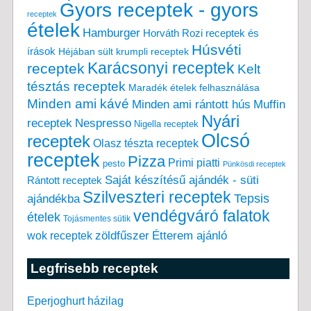
Gyors receptek - gyors
receptek
ételek
Hamburger
Horváth Rozi receptek és
Húsvéti
írások
Héjában sült krumpli receptek
Karácsonyi receptek
receptek
Kelt
tésztás receptek
Maradék ételek felhasználása
Minden ami kávé
Minden ami rántott hús
Muffin
Nyári
receptek
Nespresso
Nigella receptek
Olcsó
receptek
Olasz tészta receptek
receptek
Pizza
Primi piatti
pesto
Pünkösdi receptek
Saját készítésű ajándék - süti
Rántott receptek
Szilveszteri receptek
Tepsis
ajándékba
vendégváró falatok
ételek
Tojásmentes sütik
zöldfűszer
Étterem ajánló
wok receptek
Legfrisebb receptek
Eperjoghurt házilag