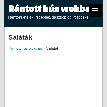
Rántott hús wokban
Nemzeti ételek, receptek, gasztroblog, főzőcske
Saláták
Rántott hús wokban
»
Saláták