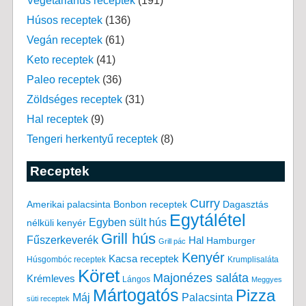
Vegetáriánus receptek
(191)
Húsos receptek
(136)
Vegán receptek
(61)
Keto receptek
(41)
Paleo receptek
(36)
Zöldséges receptek
(31)
Hal receptek
(9)
Tengeri herkentyű receptek
(8)
Receptek
Curry
Amerikai palacsinta
Bonbon receptek
Dagasztás
Egytálétel
Egyben sült hús
nélküli kenyér
Grill hús
Fűszerkeverék
Hal
Hamburger
Grill pác
Kenyér
Kacsa receptek
Húsgombóc receptek
Krumplisaláta
Köret
Majonézes saláta
Krémleves
Lángos
Meggyes
Mártogatós
Pizza
Máj
Palacsinta
süti receptek