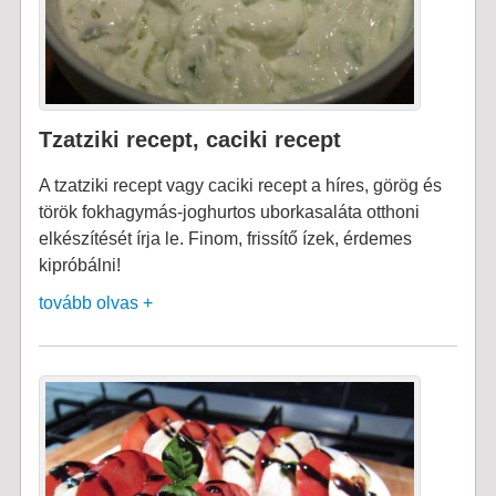
Tzatziki recept, caciki recept
A tzatziki recept vagy caciki recept a híres, görög és
török fokhagymás-joghurtos uborkasaláta otthoni
elkészítését írja le. Finom, frissítő ízek, érdemes
kipróbálni!
tovább olvas +