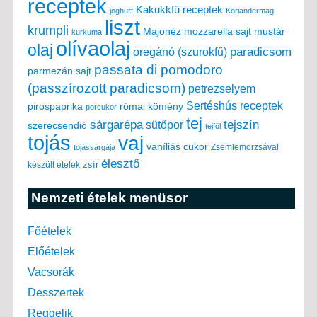
receptek
Kakukkfű receptek
joghurt
Koriandermag
liszt
krumpli
Majonéz
mozzarella sajt
mustár
kurkuma
olívaolaj
olaj
paradicsom
oregánó (szurokfű)
passata di pomodoro
parmezán sajt
(passzírozott paradicsom)
petrezselyem
Sertéshús receptek
pirospaprika
római kömény
porcukor
tej
tejszín
sárgarépa
sütőpor
szerecsendió
tejföl
tojás
vaj
vaníliás cukor
Zsemlemorzsával
tojássárgája
élesztő
készült ételek
zsír
Nemzeti ételek menüsor
Főételek
Előételek
Vacsorák
Desszertek
Reggelik