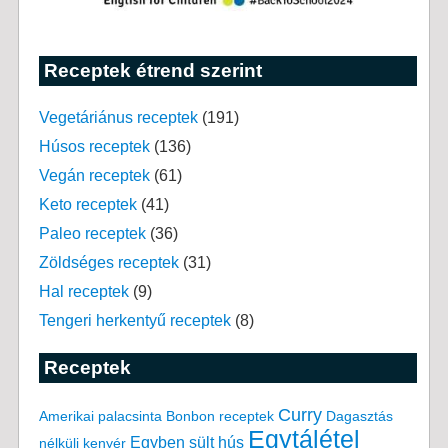
Receptek étrend szerint
Vegetáriánus receptek
(191)
Húsos receptek
(136)
Vegán receptek
(61)
Keto receptek
(41)
Paleo receptek
(36)
Zöldséges receptek
(31)
Hal receptek
(9)
Tengeri herkentyű receptek
(8)
Receptek
Curry
Amerikai palacsinta
Bonbon receptek
Dagasztás
Egytálétel
Egyben sült hús
nélküli kenyér