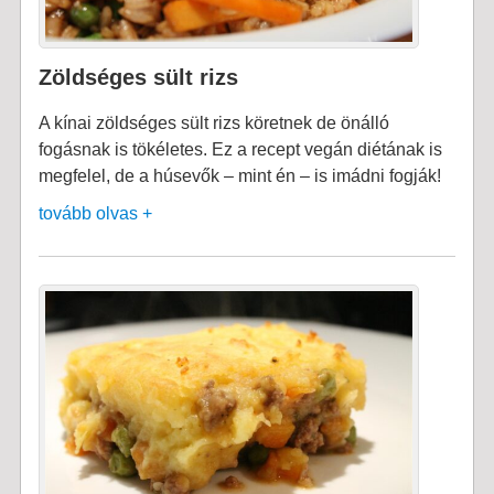
Zöldséges sült rizs
A kínai zöldséges sült rizs köretnek de önálló
fogásnak is tökéletes. Ez a recept vegán diétának is
megfelel, de a húsevők – mint én – is imádni fogják!
tovább olvas +