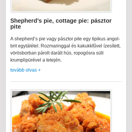
Shepherd’s pie, cottage pie: pásztor
pite
A shepherd’s pie vagy pásztor pite egy tipikus angol-
brit egytálétel. Rozmaringgal és kakukkfűvel ízesített,
vörösborban párolt darált hús, ropogósra sült
krumplipürével a tetején.
tovább olvas +