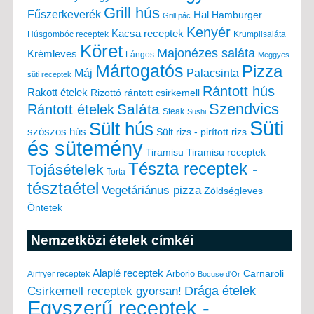
Grill hús
Fűszerkeverék
Hal
Hamburger
Grill pác
Kenyér
Kacsa receptek
Húsgombóc receptek
Krumplisaláta
Köret
Majonézes saláta
Krémleves
Lángos
Meggyes
Mártogatós
Pizza
Máj
Palacsinta
süti receptek
Rántott hús
Rakott ételek
Rizottó
rántott csirkemell
Saláta
Szendvics
Rántott ételek
Steak
Sushi
Süti
Sült hús
szószos hús
Sült rizs - pirított rizs
és sütemény
Tiramisu
Tiramisu receptek
Tészta receptek -
Tojásételek
Torta
tésztaétel
Vegetáriánus pizza
Zöldségleves
Öntetek
Nemzetközi ételek címkéi
Alaplé receptek
Carnaroli
Arborio
Airfryer receptek
Bocuse d'Or
Drága ételek
Csirkemell receptek gyorsan!
Egyszerű receptek -