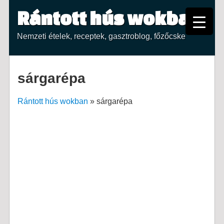
Rántott hús wokban
Nemzeti ételek, receptek, gasztroblog, főzőcske
sárgarépa
Rántott hús wokban
»
sárgarépa