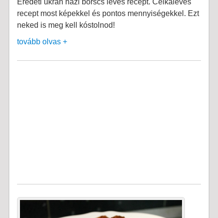
Eredeti ukrán házi borscs leves recept. Célkaleves
recept most képekkel és pontos mennyiségekkel. Ezt
neked is meg kell kóstolnod!
tovább olvas +