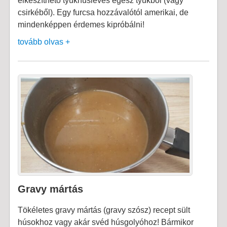
elkészíthető tyúkhúsleves egész tyúkból (vagy
csirkéből). Egy furcsa hozzávalótól amerikai, de
mindenképpen érdemes kipróbálni!
tovább olvas +
Gravy mártás
Tökéletes gravy mártás (gravy szósz) recept sült
húsokhoz vagy akár svéd húsgolyóhoz! Bármikor