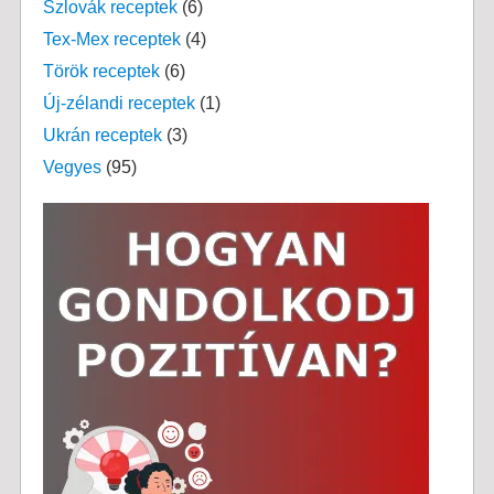
Szlovák receptek
(6)
Tex-Mex receptek
(4)
Török receptek
(6)
Új-zélandi receptek
(1)
Ukrán receptek
(3)
Vegyes
(95)