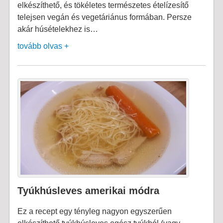
elkészíthető, és tökéletes természetes ételízesítő
telejsen vegán és vegetáriánus formában. Persze
akár húsételekhez is…
tovább olvas +
Tyúkhúsleves amerikai módra
Ez a recept egy tényleg nagyon egyszerűen