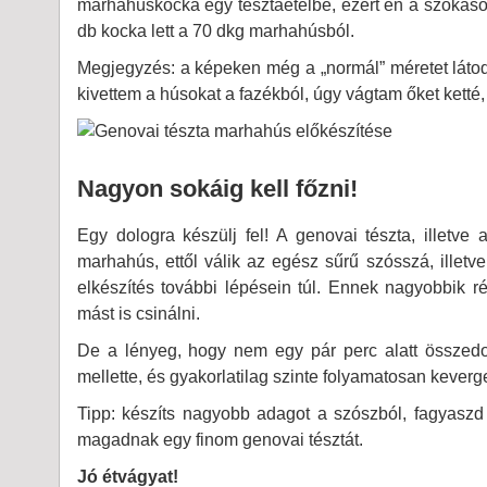
marhahúskocka egy tésztaételbe, ezért én a szokáso
db kocka lett a 70 dkg marhahúsból.
Megjegyzés: a képeken még a „normál” méretet látod
kivettem a húsokat a fazékból, úgy vágtam őket ketté, 
Nagyon sokáig kell főzni!
Egy dologra készülj fel! A genovai tészta, illetv
marhahús, ettől válik az egész sűrű szósszá, illetv
elkészítés további lépésein túl. Ennek nagyobbik r
mást is csinálni.
De a lényeg, hogy nem egy pár perc alatt összedob
mellette, és gyakorlatilag szinte folyamatosan keverge
Tipp: készíts nagyobb adagot a szószból, fagyaszd
magadnak egy finom genovai tésztát.
Jó étvágyat!