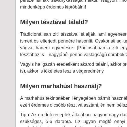
persze annak savanykássága nélkül. Nagyon finom
mindenképp érdemes kipróbálni!
Milyen tésztával tálald?
Tradicionálisan ziti tésztával tálalják, ami egyen
ismert és elterjedt pennére hasonlít. Gyakorlatila
vágva, hanem egyenesre. (Pontosabban a ziti egy
tésztához is – nagyjából penne vastagságú darabokra
Vagyis ha igazán eredetiként akarod tálalni, akkor p
is), akkor is tökéletes lesz a végeredmény.
Milyen marhahúst használj?
A marhahús tekintetében lényegében bármit használh
ezért érdemes olcsóbb részt választani, én nem bélsz
Tipp: Az eredeti receptek általában nagyon nagy da
szükséges, 5-6 darabra. Ez ugyan megfő ennyi i