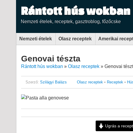
Rántott hús wokban
Nemzeti ételek, receptek, gasztroblog, főzőcske
Nemzeti ételek
Olasz receptek
Amerikai recep
Genovai tészta
Rántott hús wokban
»
Olasz receptek
»
Genovai tész
Szerző:
Szilágyi Balázs
Olasz receptek
•
Receptek
•
Hús
Ugrás a recep