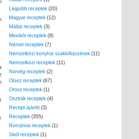
0
Legjobb receptek
(20)
Magyar receptek
(12)
n
Máltai receptek
(3)
Mexikói receptek
(9)
Német receptek
(7)
Nemzetközi konyhai szakkifejezések
(11)
Nemzetközi receptek
(11)
a
Norvég receptek
(2)
z
Olasz receptek
(67)
n
Orosz receptek
(1)
Osztrák receptek
(4)
i
Recept ajánló
(3)
Receptek
(355)
z
Romániai receptek
(1)
Skót receptek
(1)