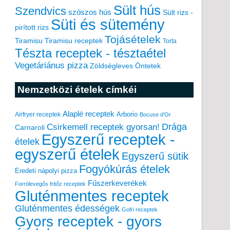
Sült hús
Szendvics
szószos hús
Sült rizs -
Süti és sütemény
pirított rizs
Tojásételek
Tiramisu
Tiramisu receptek
Torta
Tészta receptek - tésztaétel
Vegetáriánus pizza
Zöldségleves
Öntetek
Nemzetközi ételek címkéi
Alaplé receptek
Arborio
Airfryer receptek
Bocuse d'Or
Drága
Csirkemell receptek gyorsan!
Carnaroli
Egyszerű receptek -
ételek
egyszerű ételek
Egyszerű sütik
Fogyókúrás ételek
Eredeti nápolyi pizza
Fűszerkeverékek
Forrólevegős fritőz receptek
Gluténmentes receptek
Gluténmentes édességek
Gofri receptek
Gyors receptek - gyors