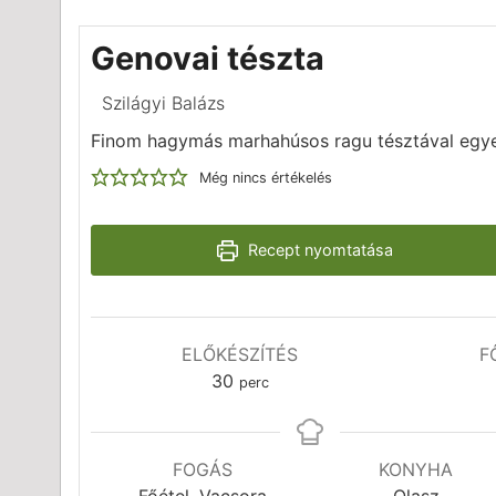
Genovai tészta
Szilágyi Balázs
Finom hagymás marhahúsos ragu tésztával egy
Még nincs értékelés
Recept nyomtatása
ELŐKÉSZÍTÉS
F
perc
30
perc
FOGÁS
KONYHA