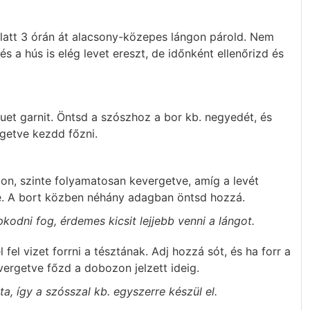
alatt 3 órán át alacsony-közepes lángon párold. Nem
s a hús is elég levet ereszt, de időnként ellenőrizd és
quet garnit. Öntsd a szószhoz a bor kb. negyedét, és
getve kezdd főzni.
n, szinte folyamatosan kevergetve, amíg a levét
őle. A bort közben néhány adagban öntsd hozzá.
odni fog, érdemes kicsit lejjebb venni a lángot.
 fel vizet forrni a tésztának. Adj hozzá sót, és ha forr a
vergetve főzd a dobozon jelzett ideig.
ta, így a szósszal kb. egyszerre készül el.