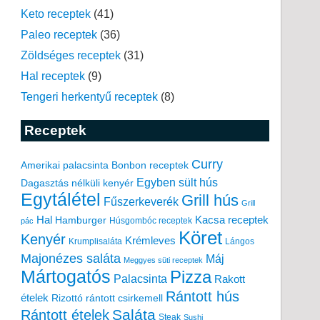
Keto receptek
(41)
Paleo receptek
(36)
Zöldséges receptek
(31)
Hal receptek
(9)
Tengeri herkentyű receptek
(8)
Receptek
Curry
Amerikai palacsinta
Bonbon receptek
Egyben sült hús
Dagasztás nélküli kenyér
Egytálétel
Grill hús
Fűszerkeverék
Grill
Hal
Kacsa receptek
Hamburger
Húsgombóc receptek
pác
Köret
Kenyér
Krémleves
Krumplisaláta
Lángos
Majonézes saláta
Máj
Meggyes süti receptek
Mártogatós
Pizza
Palacsinta
Rakott
Rántott hús
ételek
Rizottó
rántott csirkemell
Saláta
Rántott ételek
Steak
Sushi