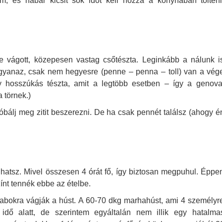
, és habár kicsit sok időt kell hozzá a konyhában tölteni
esre vágott, közepesen vastag csőtészta. Leginkább a nálunk i
g ugyanaz, csak nem hegyesre (penne – penna – toll) van a vég
 hosszúkás tészta, amit a legtöbb esetben – így a genova
 törnek.)
róbálj meg zitit beszerezni. De ha csak pennét találsz (ahogy é
atsz. Mivel összesen 4 órát fő, így biztosan megpuhul. Éppe
ínt tennék ebbe az ételbe.
rabokra vágják a húst. A 60-70 dkg marhahúst, ami 4 személyr
dő alatt, de szerintem egyáltalán nem illik egy hatalma