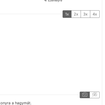
4
személyre
1x
2x
3x
4x
ékonyra a hagymát.