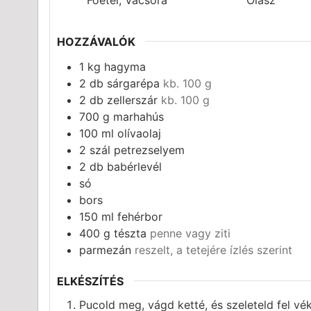
Főétel, Vacsora
Olasz
HOZZÁVALÓK
1
kg
hagyma
2
db
sárgarépa
kb. 100 g
2
db
zellerszár
kb. 100 g
700
g
marhahús
100
ml
olívaolaj
2
szál
petrezselyem
2
db
babérlevél
só
bors
150
ml
fehérbor
400
g
tészta
penne vagy ziti
parmezán
reszelt, a tetejére ízlés szerint
ELKÉSZÍTÉS
Pucold meg, vágd ketté, és szeleteld fel v