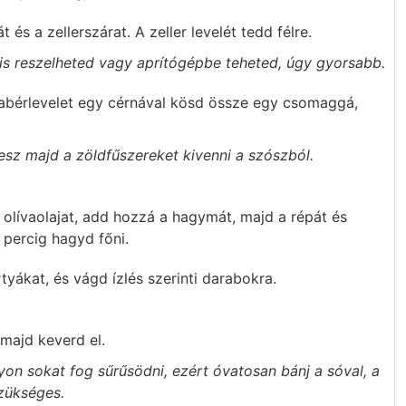
és a zellerszárat. A zeller levelét tedd félre.
 is reszelheted vagy aprítógépbe teheted, úgy gyorsabb.
 babérlevelet egy cérnával kösd össze egy csomaggá,
esz majd a zöldfűszereket kivenni a szószból.
 olívaolajat, add hozzá a hagymát, majd a répát és
 percig hagyd főni.
rtyákat, és vágd ízlés szerinti darabokra.
majd keverd el.
gyon sokat fog sűrűsödni, ezért óvatosan bánj a sóval, a
zükséges.