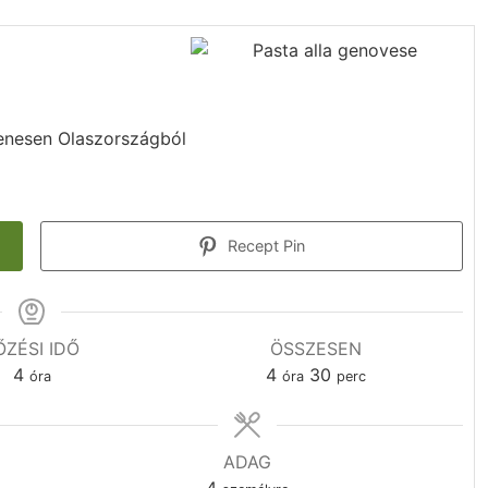
enesen Olaszországból
Recept Pin
ŐZÉSI IDŐ
ÖSSZESEN
óra
óra
perc
4
4
30
óra
óra
perc
ADAG