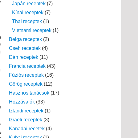
,
Japán receptek
(7)
Kínai receptek
(7)
Thai receptek
(1)
Vietnami receptek
(1)
s
Belga receptek
(2)
e
Cseh receptek
(4)
i
Dán receptek
(11)
Francia receptek
(43)
n
Fúziós receptek
(16)
Görög receptek
(12)
Hasznos tanácsok
(17)
Hozzávalók
(33)
n
Izlandi receptek
(1)
Izraeli receptek
(3)
e
Kanadai recetek
(4)
s
Kubai receptek
(1)