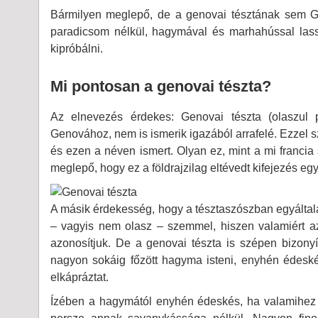
Bármilyen meglepő, de a genovai tésztának sem 
paradicsom nélkül, hagymával és marhahússal lass
kipróbálni.
Mi pontosan a genovai tészta?
Az elnevezés érdekes: Genovai tészta (olaszu
Genovához, nem is ismerik igazából arrafelé. Ezzel
és ezen a néven ismert. Olyan ez, mint a mi francia
meglepő, hogy ez a földrajzilag eltévedt kifejezés eg
A másik érdekesség, hogy a tésztaszószban egyáltalá
– vagyis nem olasz – szemmel, hiszen valamiért a
azonosítjuk. De a genovai tészta is szépen bizonyí
nagyon sokáig főzött hagyma isteni, enyhén édeskés
elkápráztat.
Ízében a hagymától enyhén édeskés, ha valamihez k