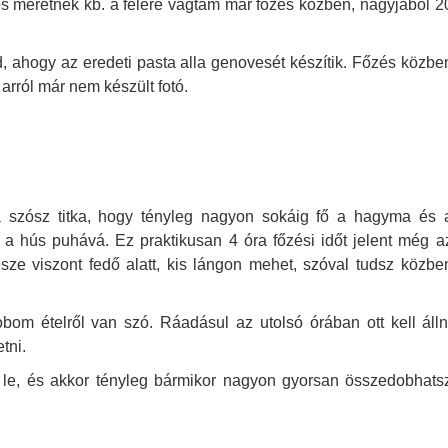
s méretnek kb. a felére vágtam már főzés közben, nagyjából 2
, ahogy az eredeti pasta alla genovesét készítik. Főzés közbe
arról már nem készült fotó.
e a szósz titka, hogy tényleg nagyon sokáig fő a hagyma és 
e a hús puhává. Ez praktikusan 4 óra főzési időt jelent még a
észe viszont fedő alatt, kis lángon mehet, szóval tudsz közbe
om ételről van szó. Ráadásul az utolsó órában ott kell álln
tni.
 le, és akkor tényleg bármikor nagyon gyorsan összedobhats