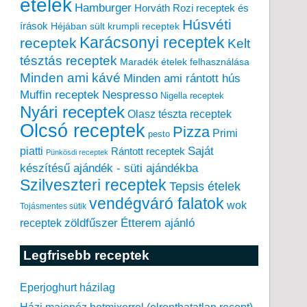
ételek
Hamburger
Horváth Rozi receptek és
Húsvéti
írások
Héjában sült krumpli receptek
Karácsonyi receptek
receptek
Kelt
tésztás receptek
Maradék ételek felhasználása
Minden ami kávé
Minden ami rántott hús
Muffin receptek
Nespresso
Nigella receptek
Nyári receptek
Olasz tészta receptek
Olcsó receptek
Pizza
Primi
pesto
piatti
Saját
Rántott receptek
Pünkösdi receptek
készítésű ajándék - süti ajándékba
Szilveszteri receptek
Tepsis ételek
vendégváró falatok
wok
Tojásmentes sütik
zöldfűszer
Étterem ajánló
receptek
Legfrisebb receptek
Eperjoghurt házilag