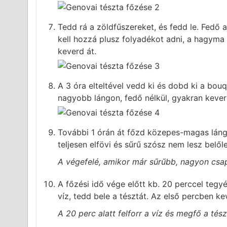
Tedd rá a zöldfűszereket, és fedd le. Fedő 
kell hozzá plusz folyadékot adni, a hagyma é
keverd át.
A 3 óra elteltével vedd ki és dobd ki a bou
nagyobb lángon, fedő nélkül, gyakran kever
További 1 órán át főzd közepes-magas lángo
teljesen elfövi és sűrű szósz nem lesz bel
A végefelé, amikor már sűrűbb, nagyon csapk
A főzési idő vége előtt kb. 20 perccel tegyél
víz, tedd bele a tésztát. Az első percben ke
A 20 perc alatt felforr a víz és megfő a tész