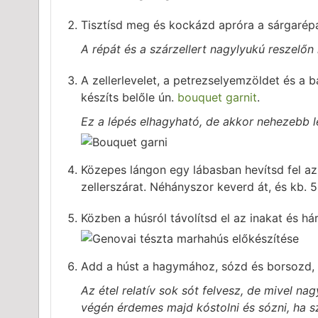
Tisztísd meg és kockázd apróra a sárgarépát 
A répát és a szárzellert nagylyukú reszelőn
A zellerlevelet, a petrezselyemzöldet és a
készíts belőle ún.
bouquet garnit
.
Ez a lépés elhagyható, de akkor nehezebb l
Közepes lángon egy lábasban hevítsd fel az
zellerszárat. Néhányszor keverd át, és kb. 5
Közben a húsról távolítsd el az inakat és há
Add a húst a hagymához, sózd és borsozd, 
Az étel relatív sok sót felvesz, de mivel na
végén érdemes majd kóstolni és sózni, ha s