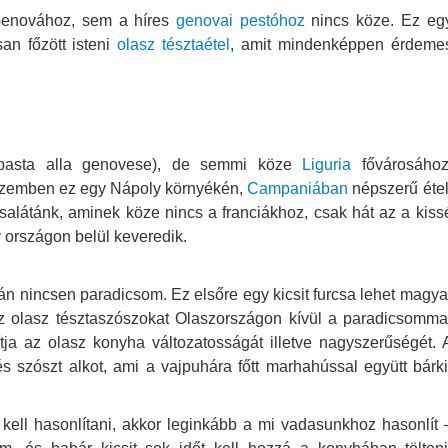
Genovához, sem a híres
genovai pestóhoz
nincs köze. Ez eg
an főzött isteni
olasz tésztaétel
, amit mindenképpen érdeme
l pasta alla genovese), de semmi köze
Liguria
fővárosához
 szemben ez egy Nápoly környékén,
Campaniában
népszerű étel
 salátánk, aminek köze nincs a franciákhoz, csak hát az a kiss
y országon belül keveredik.
n nincsen paradicsom. Ez elsőre egy kicsit furcsa lehet magya
z olasz tésztaszószokat Olaszországon kívül a paradicsomma
tja az olasz konyha változatosságát illetve nagyszerűségét. 
 szószt alkot, ami a vajpuhára főtt marhahússal együtt bárki
ell hasonlítani, akkor leginkább a mi vadasunkhoz hasonlít 