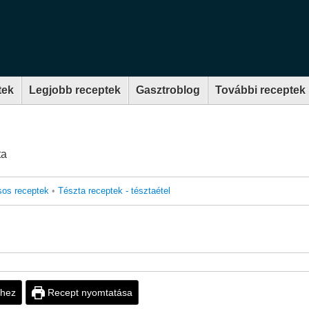
tek
Legjobb receptek
Gasztroblog
További receptek
ta
os receptek
•
Tészta receptek - tésztaétel
thez
Recept nyomtatása