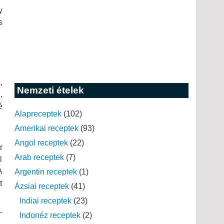
y
s
,
Nemzeti ételek
,
é
Alapreceptek
(102)
Amerikai receptek
(93)
Angol receptek
(22)
r
Arab receptek
(7)
l
A
Argentin receptek
(1)
t
Ázsiai receptek
(41)
Indiai receptek
(23)
–
Indonéz receptek
(2)