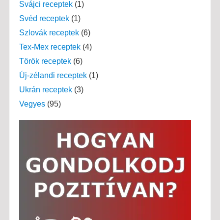
Svájci receptek
(1)
Svéd receptek
(1)
Szlovák receptek
(6)
Tex-Mex receptek
(4)
Török receptek
(6)
Új-zélandi receptek
(1)
Ukrán receptek
(3)
Vegyes
(95)