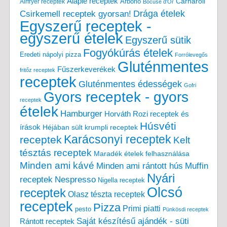
Alaplé receptek
Carnaroli
Arborio
Airfryer receptek
Bocuse d'Or
Drága ételek
Csirkemell receptek gyorsan!
Egyszerű receptek -
egyszerű ételek
Egyszerű sütik
Fogyókúrás ételek
Eredeti nápolyi pizza
Forrólevegős
Gluténmentes
Fűszerkeverékek
fritőz receptek
receptek
Gluténmentes édességek
Gofri
Gyors receptek - gyors
receptek
ételek
Hamburger
Horváth Rozi receptek és
Húsvéti
írások
Héjában sült krumpli receptek
Karácsonyi receptek
receptek
Kelt
tésztás receptek
Maradék ételek felhasználása
Minden ami kávé
Minden ami rántott hús
Muffin
Nyári
receptek
Nespresso
Nigella receptek
Olcsó
receptek
Olasz tészta receptek
receptek
Pizza
Primi piatti
pesto
Pünkösdi receptek
Saját készítésű ajándék - süti
Rántott receptek