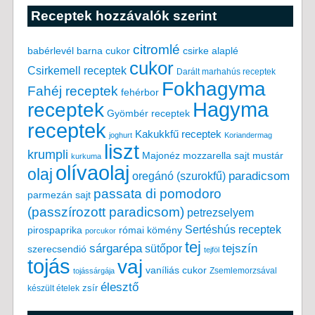
Receptek hozzávalók szerint
citromlé
babérlevél
csirke alaplé
barna cukor
cukor
Csirkemell receptek
Darált marhahús receptek
Fokhagyma
Fahéj receptek
fehérbor
Hagyma
receptek
Gyömbér receptek
receptek
Kakukkfű receptek
joghurt
Koriandermag
liszt
krumpli
Majonéz
mozzarella sajt
mustár
kurkuma
olívaolaj
olaj
paradicsom
oregánó (szurokfű)
passata di pomodoro
parmezán sajt
(passzírozott paradicsom)
petrezselyem
Sertéshús receptek
pirospaprika
római kömény
porcukor
tej
tejszín
sárgarépa
sütőpor
szerecsendió
tejföl
tojás
vaj
vaníliás cukor
Zsemlemorzsával
tojássárgája
élesztő
készült ételek
zsír