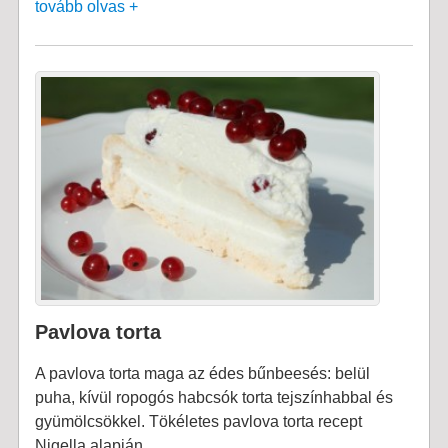
tovább olvas +
Pavlova torta
A pavlova torta maga az édes bűnbeesés: belül
puha, kívül ropogós habcsók torta tejszínhabbal és
gyümölcsökkel. Tökéletes pavlova torta recept
Nigella alapján.