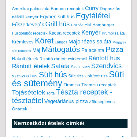
Curry
Amerikai palacsinta
Bonbon receptek
Dagasztás
Egytálétel
Egyben sült hús
nélküli kenyér
Grill hús
Fűszerkeverék
Hal
Hamburger
Grill pác
Kenyér
Kacsa receptek
Húsgombóc receptek
Krumplisaláta
Köret
Majonézes saláta
Krémleves
Lángos
Meggyes
Mártogatós
Pizza
Máj
Palacsinta
süti receptek
Rántott hús
Rakott ételek
Rizottó
rántott csirkemell
Saláta
Szendvics
Rántott ételek
Steak
Sushi
Süti
Sült hús
szószos hús
Sült rizs - pirított rizs
és sütemény
Tiramisu
Tiramisu receptek
Tészta receptek -
Tojásételek
Torta
tésztaétel
Vegetáriánus pizza
Zöldségleves
Öntetek
Nemzetközi ételek címkéi