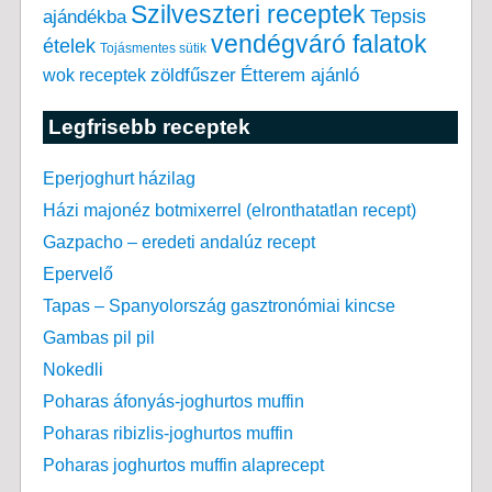
Szilveszteri receptek
Tepsis
ajándékba
vendégváró falatok
ételek
Tojásmentes sütik
zöldfűszer
Étterem ajánló
wok receptek
Legfrisebb receptek
Eperjoghurt házilag
Házi majonéz botmixerrel (elronthatatlan recept)
Gazpacho – eredeti andalúz recept
Epervelő
Tapas – Spanyolország gasztronómiai kincse
Gambas pil pil
Nokedli
Poharas áfonyás-joghurtos muffin
Poharas ribizlis-joghurtos muffin
Poharas joghurtos muffin alaprecept