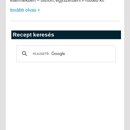
éttermekben – otthon, egyszerűen! Próbáld ki!
tovább olvas +
Recept keresés