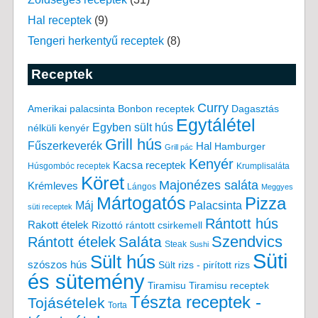
Hal receptek
(9)
Tengeri herkentyű receptek
(8)
Receptek
Curry
Amerikai palacsinta
Bonbon receptek
Dagasztás
Egytálétel
Egyben sült hús
nélküli kenyér
Grill hús
Fűszerkeverék
Hal
Hamburger
Grill pác
Kenyér
Kacsa receptek
Húsgombóc receptek
Krumplisaláta
Köret
Majonézes saláta
Krémleves
Lángos
Meggyes
Mártogatós
Pizza
Máj
Palacsinta
süti receptek
Rántott hús
Rakott ételek
Rizottó
rántott csirkemell
Saláta
Szendvics
Rántott ételek
Steak
Sushi
Süti
Sült hús
szószos hús
Sült rizs - pirított rizs
és sütemény
Tiramisu
Tiramisu receptek
Tészta receptek -
Tojásételek
Torta