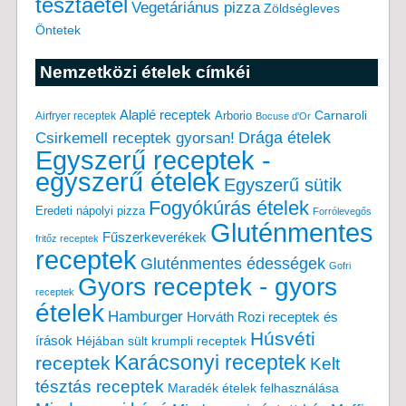
tésztaétel
Vegetáriánus pizza
Zöldségleves
Öntetek
Nemzetközi ételek címkéi
Alaplé receptek
Carnaroli
Arborio
Airfryer receptek
Bocuse d'Or
Drága ételek
Csirkemell receptek gyorsan!
Egyszerű receptek -
egyszerű ételek
Egyszerű sütik
Fogyókúrás ételek
Eredeti nápolyi pizza
Forrólevegős
Gluténmentes
Fűszerkeverékek
fritőz receptek
receptek
Gluténmentes édességek
Gofri
Gyors receptek - gyors
receptek
ételek
Hamburger
Horváth Rozi receptek és
Húsvéti
írások
Héjában sült krumpli receptek
Karácsonyi receptek
receptek
Kelt
tésztás receptek
Maradék ételek felhasználása