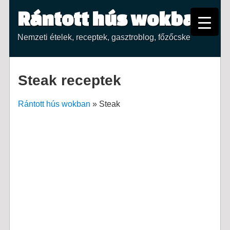
Rántott hús wokban
Nemzeti ételek, receptek, gasztroblog, főzőcske
Steak receptek
Rántott hús wokban
»
Steak