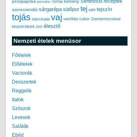
Sertéshús receptek
pirospaprika
római kömény
porcukor
tej
tejszín
sárgarépa
sütőpor
szerecsendió
tejföl
tojás
vaj
vaníliás cukor
Zsemlemorzsával
tojássárgája
élesztő
készült ételek
zsír
Nemzeti ételek menüsor
Főételek
Előételek
Vacsorák
Desszertek
Reggelik
Italok
Szószok
Levesek
Saláták
Ebéd