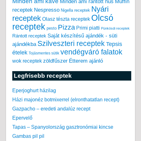
Minden ami kávé
Minden ami rántott hús
Muffin
Nyári
receptek
Nespresso
Nigella receptek
Olcsó
receptek
Olasz tészta receptek
receptek
Pizza
Primi piatti
pesto
Pünkösdi receptek
Saját készítésű ajándék - süti
Rántott receptek
Szilveszteri receptek
Tepsis
ajándékba
vendégváró falatok
ételek
Tojásmentes sütik
zöldfűszer
Étterem ajánló
wok receptek
Legfrisebb receptek
Eperjoghurt házilag
Házi majonéz botmixerrel (elronthatatlan recept)
Gazpacho – eredeti andalúz recept
Epervelő
Tapas – Spanyolország gasztronómiai kincse
Gambas pil pil