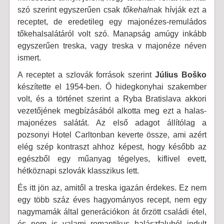
szó szerint egyszerűen csak
tőkehal
nak hívják ezt a
receptet, de eredetileg egy majonézes-remuládos
tőkehalsalátáról volt szó. Manapság amúgy inkább
egyszerűen treska, vagy treska v majonéze néven
ismert.
A receptet a szlovák források szerint
Július Boško
készítette el 1954-ben. Ő hidegkonyhai szakember
volt, és a történet szerint a Ryba Bratislava akkori
vezetőjének megbízásából alkotta meg ezt a halas-
majonézes salátát. Az első adagot állítólag a
pozsonyi Hotel Carltonban keverte össze, ami azért
elég szép kontraszt ahhoz képest, hogy később az
egészből egy műanyag tégelyes, kiflivel evett,
hétköznapi szlovák klasszikus lett.
És itt jön az, amitől a treska igazán érdekes. Ez nem
egy több száz éves hagyományos recept, nem egy
nagymamák által generációkon át őrzött családi étel,
és nem is valami romantikus halászfaluból indult