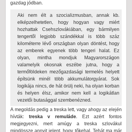
gazdag jódban.
Aki nem élt a szocializmusban, annak kb. 
elképzelhetetlen, hogy hogyan vagy miért 
hozhattak Csehszlovákiában, egy bármilyen 
tengertől legjobb szándékkal is több száz 
kilométerre lévő országban olyan döntést, hogy 
az emberek egyenek több tengeri halat. Ez 
olyan, mintha mondjuk Magyarországon 
valamelyik okosnak eszébe jutna, hogy a 
termőföldeken mezőgazdasági termelés helyett 
építsünk minél több akkumulátorgyárat. Sok 
logikája nincs, de hát örülj neki, ha olyan korban 
és helyen élsz, amikor nem kell a logikátlan 
vezetői butasággal szembenézned.
A megoldás pedig a treska lett, vagy ahogy az elején
hívták:
treska v remuláde
. Ezt azért fontos
megjegyezni, mert amúgy a treska szlovákul
mindössze annyit jelent, hogy tőkehal. Tehát ma már