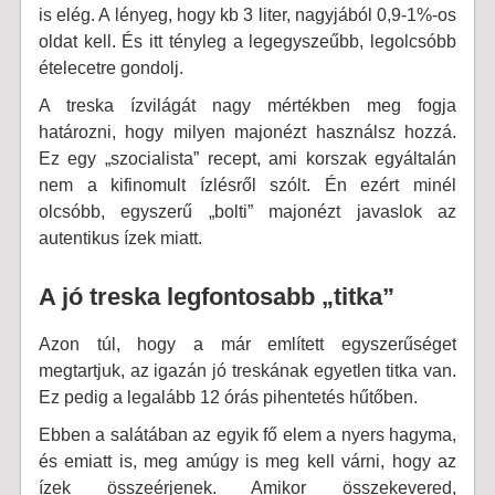
is elég. A lényeg, hogy kb 3 liter, nagyjából 0,9-1%-os
oldat kell. És itt tényleg a legegyszeűbb, legolcsóbb
ételecetre gondolj.
A treska ízvilágát nagy mértékben meg fogja
határozni, hogy milyen majonézt használsz hozzá.
Ez egy „szocialista” recept, ami korszak egyáltalán
nem a kifinomult ízlésről szólt. Én ezért minél
olcsóbb, egyszerű „bolti” majonézt javaslok az
autentikus ízek miatt.
A jó treska legfontosabb „titka”
Azon túl, hogy a már említett egyszerűséget
megtartjuk, az igazán jó treskának egyetlen titka van.
Ez pedig a legalább 12 órás pihentetés hűtőben.
Ebben a salátában az egyik fő elem a nyers hagyma,
és emiatt is, meg amúgy is meg kell várni, hogy az
ízek összeérjenek. Amikor összekevered,