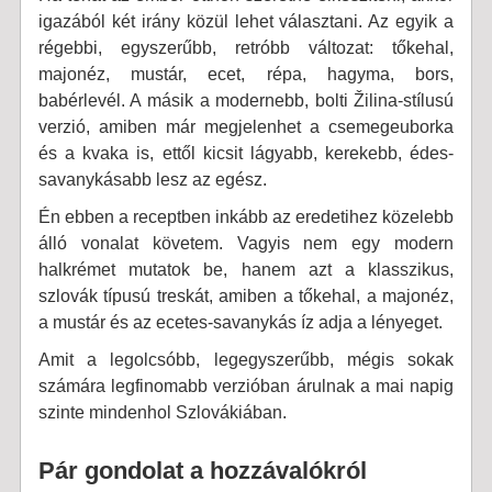
igazából két irány közül lehet választani. Az egyik a
régebbi, egyszerűbb, retróbb változat: tőkehal,
majonéz, mustár, ecet, répa, hagyma, bors,
babérlevél. A másik a modernebb, bolti Žilina-stílusú
verzió, amiben már megjelenhet a csemegeuborka
és a kvaka is, ettől kicsit lágyabb, kerekebb, édes-
savanykásabb lesz az egész.
Én ebben a receptben inkább az eredetihez közelebb
álló vonalat követem. Vagyis nem egy modern
halkrémet mutatok be, hanem azt a klasszikus,
szlovák típusú treskát, amiben a tőkehal, a majonéz,
a mustár és az ecetes-savanykás íz adja a lényeget.
Amit a legolcsóbb, legegyszerűbb, mégis sokak
számára legfinomabb verzióban árulnak a mai napig
szinte mindenhol Szlovákiában.
Pár gondolat a hozzávalókról