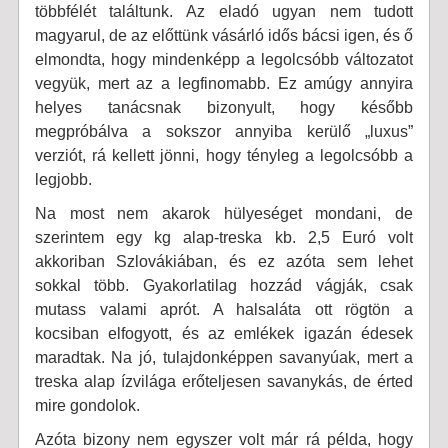
többfélét találtunk. Az eladó ugyan nem tudott
magyarul, de az előttünk vásárló idős bácsi igen, és ő
elmondta, hogy mindenképp a legolcsóbb változatot
vegyük, mert az a legfinomabb. Ez amúgy annyira
helyes tanácsnak bizonyult, hogy később
megpróbálva a sokszor annyiba kerülő „luxus”
verziót, rá kellett jönni, hogy tényleg a legolcsóbb a
legjobb.
Na most nem akarok hülyeséget mondani, de
szerintem egy kg alap-treska kb. 2,5 Euró volt
akkoriban Szlovákiában, és ez azóta sem lehet
sokkal több. Gyakorlatilag hozzád vágják, csak
mutass valami aprót. A halsaláta ott rögtön a
kocsiban elfogyott, és az emlékek igazán édesek
maradtak. Na jó, tulajdonképpen savanyúak, mert a
treska alap ízvilága erőteljesen savanykás, de érted
mire gondolok.
Azóta bizony nem egyszer volt már rá példa, hogy