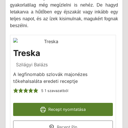
gyakorlatilag még megízlelni is nehéz. De hagyd
letakarva a hűtőben egy éjszakát vagy inkább egy
teljes napot, és az ízek kisimulnak, magukért fognak
beszélni.
Treska
Szilágyi Balázs
A legfinomabb szlovák majonézes
tőkehalsaláta eredeti receptje
5
1 szavazatból
Recept nyomtatása
Recept Pin