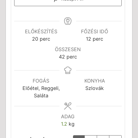
ELŐKÉSZÍTÉS
FŐZÉSI IDŐ
perc
perc
20
perc
12
perc
ÖSSZESEN
perc
42
perc
FOGÁS
KONYHA
Előétel, Reggeli,
Szlovák
Saláta
ADAG
1.2
kg