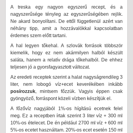
A treska egy nagyon egyszerű recept, és a
nagyszerűsége tényleg az egyszerűségében rejlik.
Ne akard bonyolítani. De ettől függetlenül azért van
néhány tipp, amit a hozzávalókkal kapcsolatban
érdemes szem előtt tartani.
A hal legyen tőkehal. A szlovák források többször
kiemelik, hogy ez nem akármilyen halból készült
saláta, hanem a relatív drága tőkehalból. De ehhez
teljesen jó a gyorsfagyasztott változat.
Az eredeti receptek szerint a halat nagyságrendileg 3
liter, nem lobogó víz+ecet keverékében inkább
posírozzuk
, mintsem főzzük. Vagyis éppen csak
gyöngyöző, forráspont közeli vízben készítjük el.
A főzővíz nagyjából 1%-os hígítású ecetnek felel
meg. Ez a receptben írtak szerint 3 liter víz + 300 ml
10%-os ételecet. De én például 2700 ml víz + 600 ml
5%-os ecetet használtam. 20%-os ecet esetén 150 ml