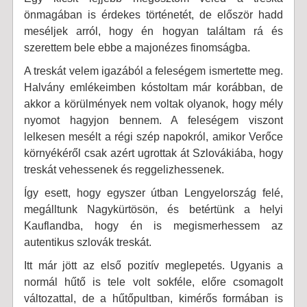
önmagában is érdekes történetét, de először hadd
meséljek arról, hogy én hogyan találtam rá és
szerettem bele ebbe a majonézes finomságba.
A treskát velem igazából a feleségem ismertette meg.
Halvány emlékeimben kóstoltam már korábban, de
akkor a körülmények nem voltak olyanok, hogy mély
nyomot hagyjon bennem. A feleségem viszont
lelkesen mesélt a régi szép napokról, amikor Verőce
környékéről csak azért ugrottak át Szlovákiába, hogy
treskát vehessenek és reggelizhessenek.
Így esett, hogy egyszer útban Lengyelország felé,
megálltunk Nagykürtösön, és betértünk a helyi
Kauflandba, hogy én is megismerhessem az
autentikus szlovák treskát.
Itt már jött az első pozitív meglepetés. Ugyanis a
normál hűtő is tele volt sokféle, előre csomagolt
változattal, de a hűtőpultban, kimérős formában is