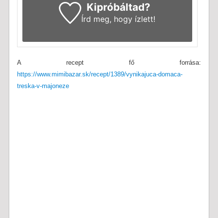
Kipróbáltad?
Írd meg
, hogy ízlett!
A recept fő forrása:
https://www.mimibazar.sk/recept/1389/vynikajuca-domaca-
treska-v-majoneze