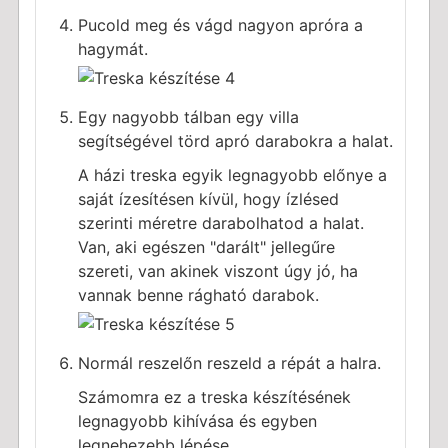
Pucold meg és vágd nagyon apróra a
hagymát.
Egy nagyobb tálban egy villa
segítségével törd apró darabokra a halat.
A házi treska egyik legnagyobb előnye a
saját ízesítésen kívül, hogy ízlésed
szerinti méretre darabolhatod a halat.
Van, aki egészen "darált" jellegűre
szereti, van akinek viszont úgy jó, ha
vannak benne rágható darabok.
Normál reszelőn reszeld a répát a halra.
Számomra ez a treska készítésének
legnagyobb kihívása és egyben
legnehezebb lépése.