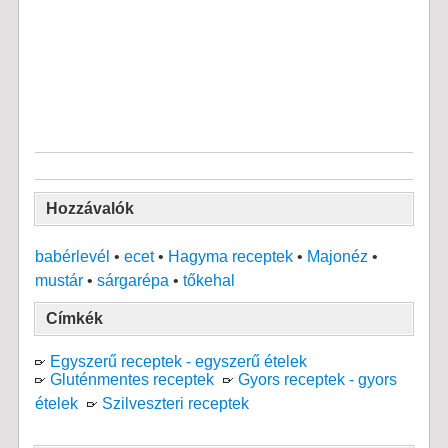
Hozzávalók
babérlevél
•
ecet
•
Hagyma receptek
•
Majonéz
•
mustár
•
sárgarépa
•
tőkehal
Címkék
Egyszerű receptek - egyszerű ételek
Gluténmentes receptek
Gyors receptek - gyors
ételek
Szilveszteri receptek