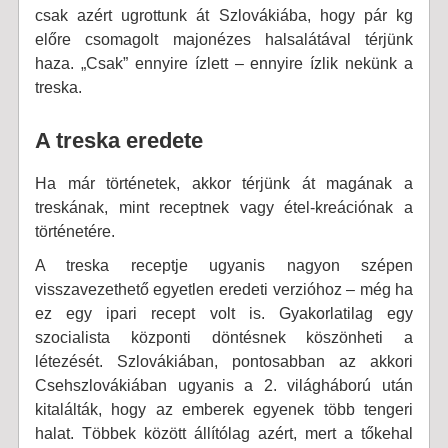
csak azért ugrottunk át Szlovákiába, hogy pár kg
előre csomagolt majonézes halsalátával térjünk
haza. „Csak” ennyire ízlett – ennyire ízlik nekünk a
treska.
A treska eredete
Ha már történetek, akkor térjünk át magának a
treskának, mint receptnek vagy étel-kreációnak a
történetére.
A treska receptje ugyanis nagyon szépen
visszavezethető egyetlen eredeti verzióhoz – még ha
ez egy ipari recept volt is. Gyakorlatilag egy
szocialista központi döntésnek köszönheti a
létezését. Szlovákiában, pontosabban az akkori
Csehszlovákiában ugyanis a 2. világháború után
kitalálták, hogy az emberek egyenek több tengeri
halat. Többek között állítólag azért, mert a tőkehal