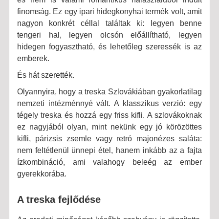
finomság. Ez egy ipari hidegkonyhai termék volt, amit
nagyon konkrét céllal találtak ki: legyen benne
tengeri hal, legyen olcsón előállítható, legyen
hidegen fogyasztható, és lehetőleg szeressék is az
emberek.
És hát szerették.
Olyannyira, hogy a treska Szlovákiában gyakorlatilag
nemzeti intézménnyé vált. A klasszikus verzió: egy
tégely treska és hozzá egy friss kifli. A szlovákoknak
ez nagyjából olyan, mint nekünk egy jó körözöttes
kifli, párizsis zsemle vagy retró majonézes saláta:
nem feltétlenül ünnepi étel, hanem inkább az a fajta
ízkombináció, ami valahogy beleég az ember
gyerekkorába.
A treska fejlődése