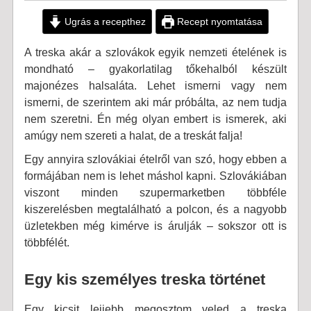
Ugrás a recepthez
Recept nyomtatása
A treska akár a szlovákok egyik nemzeti ételének is
mondható – gyakorlatilag tőkehalból készült
majonézes halsaláta. Lehet ismerni vagy nem
ismerni, de szerintem aki már próbálta, az nem tudja
nem szeretni. Én még olyan embert is ismerek, aki
amúgy nem szereti a halat, de a treskát falja!
Egy annyira szlovákiai ételről van szó, hogy ebben a
formájában nem is lehet máshol kapni. Szlovákiában
viszont minden szupermarketben többféle
kiszerelésben megtalálható a polcon, és a nagyobb
üzletekben még kimérve is árulják – sokszor ott is
többfélét.
Egy kis személyes treska történet
Egy kicsit lejjebb megosztom veled a treska