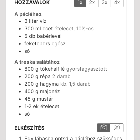
HOZZÁVALÓK
1x
2x
3x
4x
A pácléhez
3
liter
víz
300
ml
ecet
ételecet, 10%-os
5
db
babérlevél
feketebors
egész
só
A treska salátához
800
g
tőkehalfilé
gyorsfagyasztott
200
g
répa
2 darab
200
g
hagyma
kb. 1,5 darab
400
g
majonéz
45
g
mustár
1-2
ek
ételecet
só
ELKÉSZÍTÉS
Egy lábasba öntsd a pácléhez szükséges