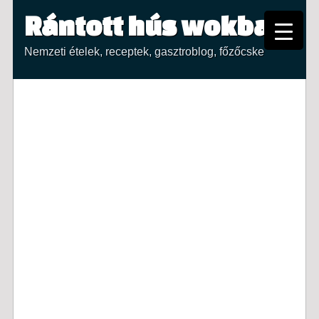
Rántott hús wokban
Nemzeti ételek, receptek, gasztroblog, főzőcske