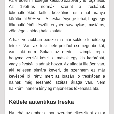
Az eredeti minőséget később szabvány is rögzítette.
Az 1958-as normák szerint a treskának
tőkehalfélékből kellett készülnie, és a hal aránya
körülbelül 50% volt. A treska lényege tehát, hogy egy
tőkehalféléből készült, enyhén savanykás, mustáros,
zöldséges, hideg halas saláta.
A házi verziókban persze ma már sokféle lehetőség
létezik. Van, aki tesz bele például csemegeuborkát,
van, aki nem. Sokan az eredeti, szimpla répa-
hagyma verziót készítik, mások egy kis karórépát,
vagyis
kvakát
is adnak hozzá. Az állagát illetően van,
aki teljesen simára keveri, de szerintem ez már
kevésbé jó irány, mert az igazán jó treskában a
halnak még érezhető, szálas állaga van. Nem
halkrém, hanem tényleg majonézes tőkehalsaláta.
Kétféle autentikus treska
Ha tehát az ember otthon szeretné elkészíteni, akkor