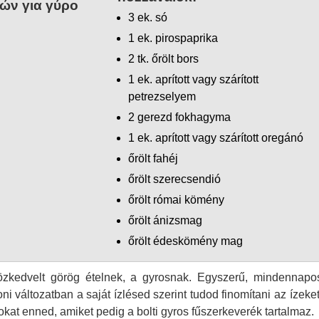
ών για γύρο
3 ek. só
1 ek. pirospaprika
2 tk. őrölt bors
1 ek. aprított vagy szárított
petrezselyem
2 gerezd fokhagyma
1 ek. aprított vagy szárított oregánó
őrölt fahéj
őrölt szerecsendió
őrölt római kömény
őrölt ánizsmag
őrölt édeskömény mag
közkedvelt görög ételnek, a gyrosnak. Egyszerű, mindennapo
ni változatban a saját ízlésed szerint tudod finomítani az ízeket
kat enned, amiket pedig a bolti gyros fűszerkeverék tartalmaz.