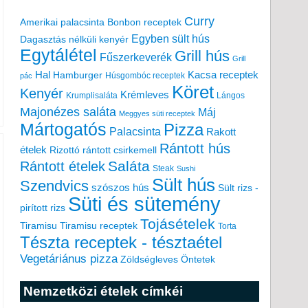
Curry
Amerikai palacsinta
Bonbon receptek
Egyben sült hús
Dagasztás nélküli kenyér
Egytálétel
Grill hús
Fűszerkeverék
Grill
Hal
Kacsa receptek
Hamburger
Húsgombóc receptek
pác
Köret
Kenyér
Krémleves
Krumplisaláta
Lángos
Majonézes saláta
Máj
Meggyes süti receptek
Mártogatós
Pizza
Palacsinta
Rakott
Rántott hús
ételek
Rizottó
rántott csirkemell
Saláta
Rántott ételek
Steak
Sushi
Sült hús
Szendvics
szószos hús
Sült rizs -
Süti és sütemény
pirított rizs
Tojásételek
Tiramisu
Tiramisu receptek
Torta
Tészta receptek - tésztaétel
Vegetáriánus pizza
Zöldségleves
Öntetek
Nemzetközi ételek címkéi