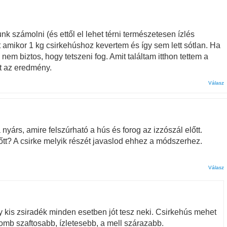
k számolni (és ettől el lehet térni természetesen ízlés
amikor 1 kg csirkehúshoz kevertem és így sem lett sótlan. Ha
nem biztos, hogy tetszeni fog. Amit találtam itthon tettem a
tt az eredmény.
Válasz
árs, amire felszúrható a hús és forog az izzószál előtt.
lőtt? A csirke melyik részét javaslod ehhez a módszerhez.
Válasz
 kis zsiradék minden esetben jót tesz neki. Csirkehús mehet
omb szaftosabb, ízletesebb, a mell szárazabb.