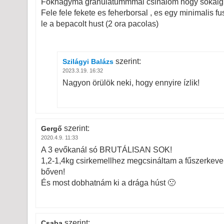
Fokhagyma granulatummmal csinalom hogy sokaig 
Fele fele fekete es feherborsal , es egy minimalis 
le a bepacolt hust (2 ora pacolas)
szerint:
Szilágyi Balázs
2023.3.19. 16:32
Nagyon örülök neki, hogy ennyire ízlik!
szerint:
Gergő
2020.4.9. 11:33
A 3 evőkanál só BRUTÁLISAN SOK!
1,2-1,4kg csirkemellhez megcsináltam a fűszerkeveré
bőven!
És most dobhatnám ki a drága húst 🙁
szerint:
Csaba