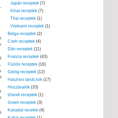
Japán receptek
(7)
,
Kínai receptek
(7)
Thai receptek
(1)
Vietnami receptek
(1)
Belga receptek
(2)
s
Cseh receptek
(4)
s
Dán receptek
(11)
Francia receptek
(43)
t
Fúziós receptek
(16)
.
s
Görög receptek
(12)
t
Hasznos tanácsok
(17)
Hozzávalók
(33)
b
Izlandi receptek
(1)
s
Izraeli receptek
(3)
Kanadai recetek
(4)
l
Kubai receptek
(1)