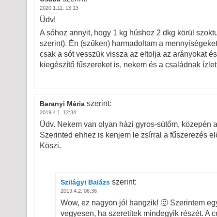
2020.1.11. 13:13
Üdv!
A sóhoz annyit, hogy 1 kg húshoz 2 dkg körül szoktun
szerint). Én (szűken) harmadoltam a mennyiségeket 
csak a sót vesszük vissza az eltolja az arányokat és 
kiegészítő fűszereket is, nekem és a családnak ízle
szerint:
Baranyi Mária
2019.4.1. 12:34
Üdv. Nekem van olyan házi gyros-sütőm, közepén a ny
Szerinted ehhez is kenjem le zsírral a fűszerezés e
Köszi.
szerint:
Szilágyi Balázs
2019.4.2. 06:36
Wow, ez nagyon jól hangzik! 🙂 Szerintem egy
vegyesen, ha szeretitek mindegyik részét. A c