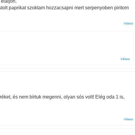
elaljon.
fustolt paprikat szoktam hozzacsapni mert serpenyoben piritom
Válasz
Válasz
ket, és nem bírtuk megenni, olyan sós volt! Elég oda 1 is,
Válasz