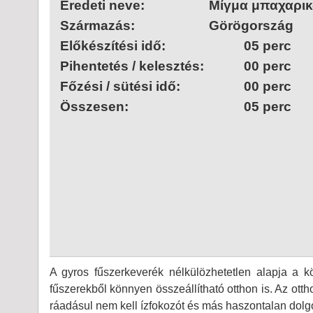
Eredeti neve:
Μίγμα μπαχαρικ
Származás:
Görögország
Előkészítési idő:
05 perc
Pihentetés / kelesztés:
00 perc
Főzési / sütési idő:
00 perc
Összesen:
05 perc
A gyros fűszerkeverék nélkülözhetetlen alapja a 
fűszerekből könnyen összeállítható otthon is. Az ottho
ráadásul nem kell ízfokozót és más haszontalan dolgo