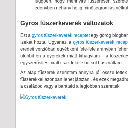
függően, hogy mennyire fűszeresen szerete
edényben néhány hétig minőségromlás nélkül 
Gyros fűszerkeverék változatok
Ezt a
gyros fűszerkeverék receptet
egy görög blogban 
ízeket hozta. Ugyanez a
gyros fűszerkeverék recep
eredeti verzióban egyébként fele-fele arányban fehér 
utóbbit én a gyerekek miatt kihagytam – a fűszerkever
egyszerűsítés miatt csak fekete borsot használtam.
Az alap fűszerek szerintem annyira jól össze lette
fűszerekkel azonban lehet játszani, és ezek megadhat
a családod vagy a barátaid a legjobban szerettek.