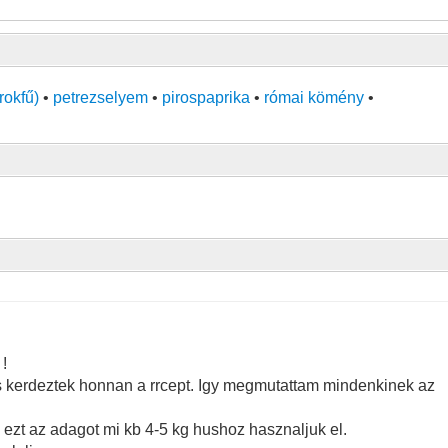
rokfű)
•
petrezselyem
•
pirospaprika
•
római kömény
•
!
es kerdeztek honnan a rrcept. Igy megmutattam mindenkinek az
ezt az adagot mi kb 4-5 kg hushoz hasznaljuk el.