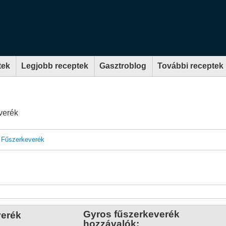
tek
Legjobb receptek
Gasztroblog
További receptek
verék
•
Fűszerkeverék
Gyros fűszerkeverék
verék
hozzávalók: