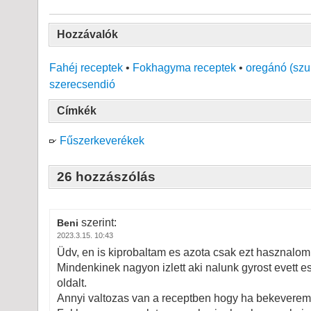
Hozzávalók
Fahéj receptek
•
Fokhagyma receptek
•
oregánó (szu
szerecsendió
Címkék
Fűszerkeverékek
26 hozzászólás
szerint:
Beni
2023.3.15. 10:43
Üdv, en is kiprobaltam es azota csak ezt hasznalom 
Mindenkinek nagyon izlett aki nalunk gyrost evett 
oldalt.
Annyi valtozas van a receptben hogy ha bekeverem 