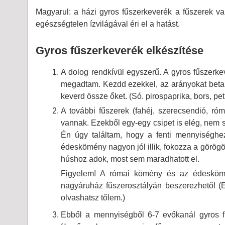
Magyarul: a házi gyros fűszerkeverék a fűszerek va
egészségtelen ízvilágával éri el a hatást.
Gyros fűszerkeverék elkészítése
A dolog rendkívül egyszerű. A gyros fűszerke
megadtam. Kezdd ezekkel, az arányokat betart
keverd össze őket. (Só. pirospaprika, bors, p
A további fűszerek (fahéj, szerecsendió, ró
vannak. Ezekből egy-egy csipet is elég, nem s
Én úgy találtam, hogy a fenti mennyiséghe
édeskömény nagyon jól illik, fokozza a görögö
húshoz adok, most sem maradhatott el.
Figyelem! A római kömény és az édesköm
nagyáruház fűszerosztályán beszerezhető! (
olvashatsz tőlem.)
Ebből a mennyiségből 6-7 evőkanál gyros f