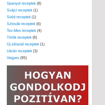
Spanyol receptek
(8)
Svájci receptek
(1)
Svéd receptek
(1)
Szlovák receptek
(6)
Tex-Mex receptek
(4)
Török receptek
(6)
Új-zélandi receptek
(1)
Ukrán receptek
(3)
Vegyes
(95)