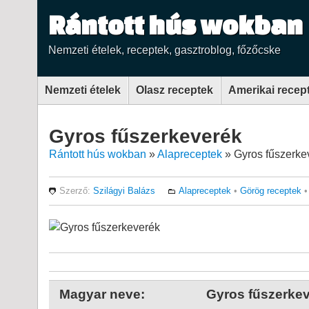
Rántott hús wokban
Nemzeti ételek, receptek, gasztroblog, főzőcske
Nemzeti ételek
Olasz receptek
Amerikai recep
Gyros fűszerkeverék
Rántott hús wokban
»
Alapreceptek
»
Gyros fűszerke
Szerző:
Szilágyi Balázs
Alapreceptek
•
Görög receptek
Magyar neve:
Gyros fűszerke