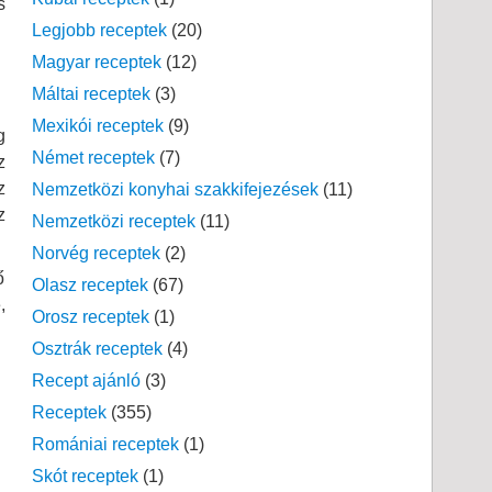
s
Legjobb receptek
(20)
Magyar receptek
(12)
Máltai receptek
(3)
Mexikói receptek
(9)
g
Német receptek
(7)
z
z
Nemzetközi konyhai szakkifejezések
(11)
z
Nemzetközi receptek
(11)
Norvég receptek
(2)
ő
Olasz receptek
(67)
,
Orosz receptek
(1)
Osztrák receptek
(4)
Recept ajánló
(3)
Receptek
(355)
Romániai receptek
(1)
Skót receptek
(1)