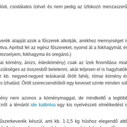
lódi, csodálatos ízével és nem pedig az ízfokozó menzaszerű
verék alapját azok a fűszerek alkotják, amikhez mennyiséget i
va. Aprítsd fel az egész fűszereket, nyomd át a fokhagymát, é
etrezselyem, fokhagyma és oregánó.)
mai kömény, ánizs, édeskömény) csak az ízek finomítása miat
zükséges az összesből beletenni, akár teljesen el is hagyhatók
z kb. negyed-negyed teáskanál őrölt fahéj, római kömény é
s ízhatást. Őrölt szerecsendióból egy keveset szinte minden sül
ény nem azonos a köménymaggal, de mindkettő a legtöb
Erről a témáról
ide kattintva
egy kis nyelvészeti elmélkedést i
űszerkeverék készül, ami kb. 1-1,5 kg húshoz elegendő attó