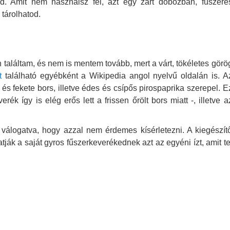
d. Amit nem használsz fel, azt egy zárt dobozban, fűszere
tárolhatod.
találtam, és nem is mentem tovább, mert a várt, tökéletes görö
t
található egyébként a Wikipedia angol nyelvű oldalán is. A
és fekete bors, illetve édes és csípős pirospaprika szerepel. E
ék így is elég erős lett a frissen őrölt bors miatt -, illetve a
k válogatva, hogy azzal nem érdemes kísérletezni. A kiegészít
ják a saját gyros fűszerkeverékednek azt az egyéni ízt, amit te