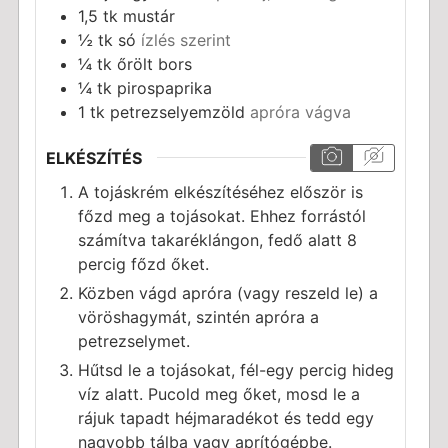
1,5
tk
mustár
½
tk
só
ízlés szerint
¼
tk
őrölt bors
¼
tk
pirospaprika
1
tk
petrezselyemzöld
apróra vágva
ELKÉSZÍTÉS
A tojáskrém elkészítéséhez először is
főzd meg a tojásokat. Ehhez forrástól
számítva takaréklángon, fedő alatt 8
percig főzd őket.
Közben vágd apróra (vagy reszeld le) a
vöröshagymát, szintén apróra a
petrezselymet.
Hűtsd le a tojásokat, fél-egy percig hideg
víz alatt. Pucold meg őket, mosd le a
rájuk tapadt héjmaradékot és tedd egy
nagyobb tálba vagy aprítógépbe.