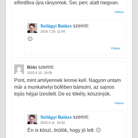
elfordítva újra rányomok. Sec perc alatt megvan.
Válasz
szerint:
Szilágyi Balázs
2016.7.29. 11:04
🙂
Válasz
szerint:
Böbi
2015.6.10. 19:59
Pont, mint amilyennek lennie kell. Nagyon untam
már a munkahelyi büfében bámulni, az sajnos
tojás héjjal ízesített. De ez tökély, köszönjük.
Válasz
szerint:
Szilágyi Balázs
2015.6.11. 10:42
Én is köszi, örülök, hogy jó lett. 🙂