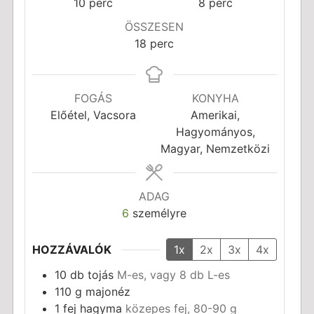
perc
perc
10
perc
8
perc
ÖSSZESEN
perc
18
perc
FOGÁS
KONYHA
Előétel, Vacsora
Amerikai,
Hagyományos,
Magyar, Nemzetközi
ADAG
6
személyre
HOZZÁVALÓK
1x
2x
3x
4x
10
db
tojás
M-es, vagy 8 db L-es
110
g
majonéz
1
fej
hagyma
közepes fej, 80-90 g