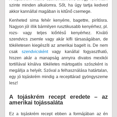
szinte minden alkalomra. Sőt, ha úgy tartja kedved
akkor kannállal magában is kitűnő csemege.
Kenheted sima fehér kenyérre, bagettre, pirítósra.
Nagyon jól illik bármilyen rusztikusabb kenyérhez, pl.
rozs- vagy teljes kiőrlésű kenyérhez. Kiváló
szendvics zsemle vagy akár kifli társaságában, de
tökéletesen kiegészíti az amerikai bagelt is. De nem
csak
szendvicsként
vagy kanállal fogyasztható,
hiszen akár a manapság annyira divatos mexikói
tortillával kínálva tökéletes mártogatós szószként is
megállja a helyét. Szóval a felhasználása határtalan,
egy jó tojáskrém mindig a recepttárad gyöngyszeme
lesz!
A tojáskrém recept eredete – az
amerikai tojássaláta
Ez a tojáskrém recept ebben a formájában az én