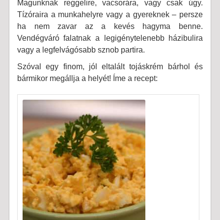
Magunknak reggelire, vacsorára, vagy csak úgy.
Tízóraira a munkahelyre vagy a gyereknek – persze
ha nem zavar az a kevés hagyma benne.
Vendégváró falatnak a legigénytelenebb házibulira
vagy a legfelvágósabb sznob partira.
Szóval egy finom, jól eltalált tojáskrém bárhol és
bármikor megállja a helyét! Íme a recept: