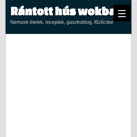
Rántott hús wokban
Nemzeti ételek, receptek, gasztroblog, főzőcske