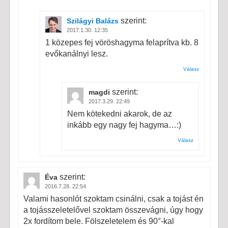
szerint:
Szilágyi Balázs
2017.1.30. 12:35
1 közepes fej vöröshagyma felaprítva kb. 8
evőkanálnyi lesz.
Válasz
szerint:
magdi
2017.3.29. 22:49
Nem kötekedni akarok, de az
inkább egy nagy fej hagyma…:)
Válasz
szerint:
Éva
2016.7.28. 22:54
Valami hasonlót szoktam csinálni, csak a tojást én
a tojásszeletelővel szoktam összevágni, úgy hogy
2x fordítom bele. Fölszeletelem és 90°-kal