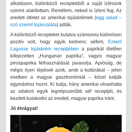
alkotásom, különböző receptekből a saját ízlésünk
szerint alakítottam. Remélem, neked is ízleni fog. Az
eredeti ötletet az amerikai tojáskrémek (
egg salad –
szó szerint tojássaláta
) adták.
A különböző recepteket kutatva számomra különösen
pozitív volt, hogy egyik kedvenc séfem,
Emeril
Lagasse tojáskrém receptjében
a paprikát illetően
kifejezetten „Hungarian paprika”, vagyis magyar
pirospaprika felhasználását javasolja. Apróság, de
mégis ilyen lépések azok, amik a kultúrákat – jelen
esetben a magyar gasztronómiát – közel tudják
egymáshoz hozni. Ki tudja, hány amerikai olvashatta
az odakint egyik legnépszerűbb séf receptjét, és
kezdett kutakodni az eredeti, magyar paprika iránt.
Jó étvágyat!