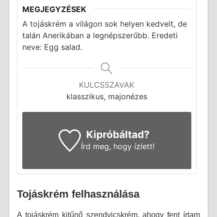
MEGJEGYZÉSEK
A tojáskrém a világon sok helyen kedvelt, de
talán Anerikában a legnépszerűbb. Eredeti
neve: Egg salad.
KULCSSZAVAK
klasszikus, majonézes
Kipróbáltad?
Írd meg
, hogy ízlett!
Tojáskrém felhasználása
A tojáskrém kitűnő szendvicskrém, ahogy fent írtam