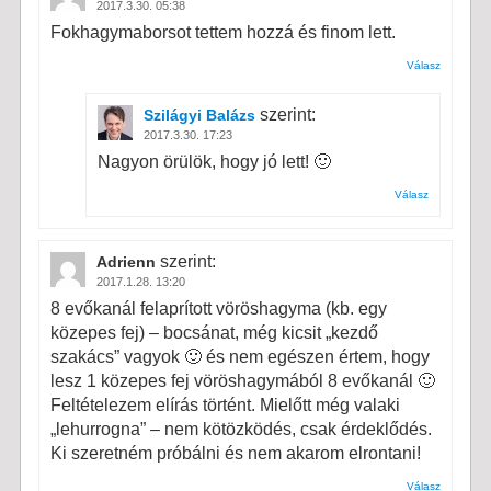
2017.3.30. 05:38
Fokhagymaborsot tettem hozzá és finom lett.
Válasz
szerint:
Szilágyi Balázs
2017.3.30. 17:23
Nagyon örülök, hogy jó lett! 🙂
Válasz
szerint:
Adrienn
2017.1.28. 13:20
8 evőkanál felaprított vöröshagyma (kb. egy
közepes fej) – bocsánat, még kicsit „kezdő
szakács” vagyok 🙂 és nem egészen értem, hogy
lesz 1 közepes fej vöröshagymából 8 evőkanál 🙂
Feltételezem elírás történt. Mielőtt még valaki
„lehurrogna” – nem kötözködés, csak érdeklődés.
Ki szeretném próbálni és nem akarom elrontani!
Válasz