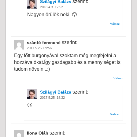
szerint:
Szilágyi Balázs
2018.4.3. 12:52
Nagyon örülök neki! 🙂
Válasz
szerint:
szántó ferencné
2017.5.25. 09:56
Egy főtt burgonyával szoktam még megfejelni a
hozzávalókat.Így gazdagabb és a mennyiséget is
tudom növelni..:)
Válasz
szerint:
Szilágyi Balázs
2017.5.25. 18:32
🙂
Válasz
szerint:
Ilona Oláh