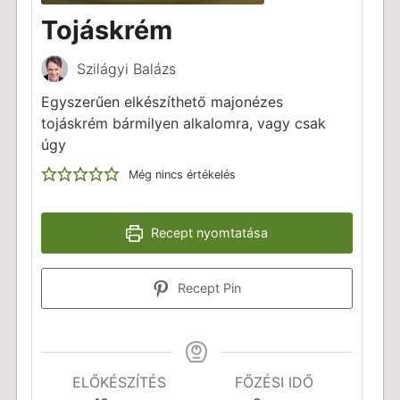
Tojáskrém
Szilágyi Balázs
Egyszerűen elkészíthető majonézes
tojáskrém bármilyen alkalomra, vagy csak
úgy
Még nincs értékelés
Recept nyomtatása
Recept Pin
ELŐKÉSZÍTÉS
FŐZÉSI IDŐ