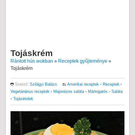
Tojáskrém
Rántott hús wokban
»
Receptek gyűjteménye
»
Tojáskrém
Szerző:
Szilágyi Balázs
Amerikai receptek
•
Receptek
•
Vegetáriánus receptek
•
Majonézes saláta
•
Mártogatós
•
Saláta
•
Tojásételek