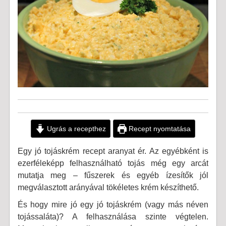
Ugrás a recepthez
Recept nyomtatása
Egy jó tojáskrém recept aranyat ér. Az egyébként is
ezerféleképp felhasználható tojás még egy arcát
mutatja meg – fűszerek és egyéb ízesítők jól
megválasztott arányával tökéletes krém készíthető.
És hogy mire jó egy jó tojáskrém (vagy más néven
tojássaláta)? A felhasználása szinte végtelen.