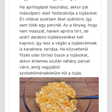
Ha aprítógépet használsz, akkor pár
másodperc alatt feldarabolja a tojásokat.
Én villával szoktam őket széttörni, így
sem több egy percnél. Az a lényeg, hogy
nem masszát, hanem apróra tört, de
azért darabos tojáskeveréket kell
kapnod, így lesz a végén a tojáskrémnek
is karaktere, tartása. Ha közvetlenül
főzés után törted össze a tojásokat,
akkor érdemes ezután néhány percet
várni, amíg nagyjából
szobahőmérsékletűre hűl a tojás.