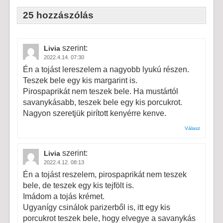
25 hozzászólás
szerint:
Livia
2022.4.14. 07:30
Én a tojást lereszelem a nagyobb lyukú részen.
Teszek bele egy kis margarint is.
Pirospaprikát nem teszek bele. Ha mustártól
savanykásabb, teszek bele egy kis porcukrot.
Nagyon szeretjük pirított kenyérre kenve.
Válasz
szerint:
Livia
2022.4.12. 08:13
Én a tojást reszelem, pirospaprikát nem teszek
bele, de teszek egy kis tejfölt is.
Imádom a tojás krémet.
Ugyanígy csinálok parizerből is, itt egy kis
porcukrot teszek bele, hogy elvegye a savanykás