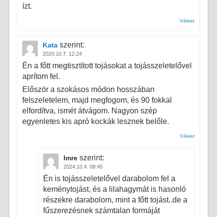
ízt.
Válasz
szerint:
Kata
2020.10.7. 12:24
Én a főtt megtisztított tojásokat a tojásszeletelővel
aprítom fel.
Először a szokásos módon hosszában
felszeletelem, majd megfogom, és 90 fokkal
elfordítva, ismét átvágom. Nagyon szép
egyenletes kis apró kockák lesznek belőle.
Válasz
szerint:
Imre
2024.10.4. 08:45
Én is tojásszeletelővel darabolom fel a
keménytojást, és a lilahagymát is hasonló
részekre darabolom, mint a főtt tojást..de a
fűszerezésnek számtalan formáját