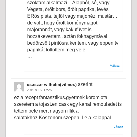
szoktam alkalmazi…Alapból, só, vagy
Vegeta, őrőlt bors, őrölt paprika, levés
ERős pista, tejföl vagy majonéz, mustár…
de volt, hogy őrölt köménymagot,
majorannát, vagy kakufüvet is
hozzákevertem.. aztán fokhagymával
bedörzsölt pirítósra kentem, vagy éppen tv
paprikát töltöttem meg vele
…
Válasz
szerint:
csaszar wilhelm(vilmos)
2019.9.16. 17:25
ez a recept fantasztikus.gyermek korom ota
szeretem a tojast.en cask egy kanal remouladet is
tettem bele mert nagyon illik a
salatakhoz.Koszonom szepen. Le a kalappal
Válasz