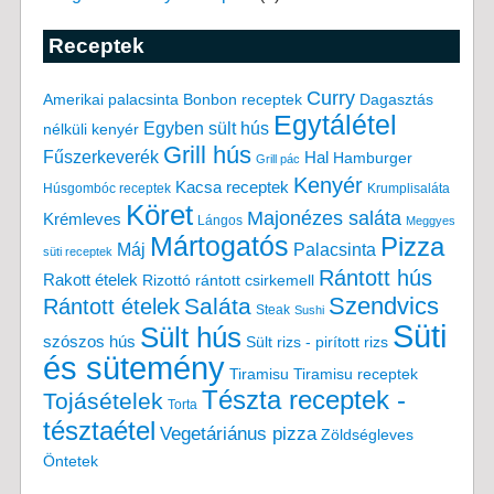
Receptek
Curry
Amerikai palacsinta
Bonbon receptek
Dagasztás
Egytálétel
Egyben sült hús
nélküli kenyér
Grill hús
Fűszerkeverék
Hal
Hamburger
Grill pác
Kenyér
Kacsa receptek
Húsgombóc receptek
Krumplisaláta
Köret
Majonézes saláta
Krémleves
Lángos
Meggyes
Mártogatós
Pizza
Máj
Palacsinta
süti receptek
Rántott hús
Rakott ételek
Rizottó
rántott csirkemell
Saláta
Szendvics
Rántott ételek
Steak
Sushi
Süti
Sült hús
szószos hús
Sült rizs - pirított rizs
és sütemény
Tiramisu
Tiramisu receptek
Tészta receptek -
Tojásételek
Torta
tésztaétel
Vegetáriánus pizza
Zöldségleves
Öntetek