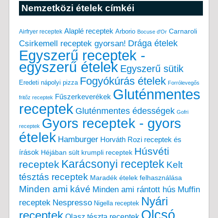
Nemzetközi ételek címkéi
Alaplé receptek
Carnaroli
Arborio
Airfryer receptek
Bocuse d'Or
Drága ételek
Csirkemell receptek gyorsan!
Egyszerű receptek -
egyszerű ételek
Egyszerű sütik
Fogyókúrás ételek
Eredeti nápolyi pizza
Forrólevegős
Gluténmentes
Fűszerkeverékek
fritőz receptek
receptek
Gluténmentes édességek
Gofri
Gyors receptek - gyors
receptek
ételek
Hamburger
Horváth Rozi receptek és
Húsvéti
írások
Héjában sült krumpli receptek
Karácsonyi receptek
receptek
Kelt
tésztás receptek
Maradék ételek felhasználása
Minden ami kávé
Minden ami rántott hús
Muffin
Nyári
receptek
Nespresso
Nigella receptek
Olcsó
receptek
Olasz tészta receptek