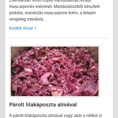
Zseniálisan finom tripla mandulatrota recept
mascarponés krémmel. Mandulalisztből készített
piskóta, mandulás mascarpone krém, a tetején
rengeteg mandula.
tovább olvas +
Párolt lilakáposzta almával
A párolt lilakáposzta almával vagy akár a nélkül is