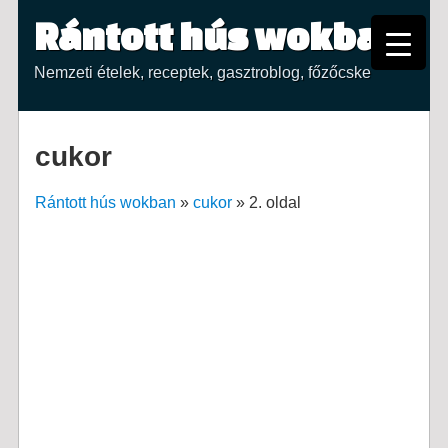
Rántott hús wokban
Nemzeti ételek, receptek, gasztroblog, főzőcske
cukor
Rántott hús wokban
»
cukor
»
2. oldal