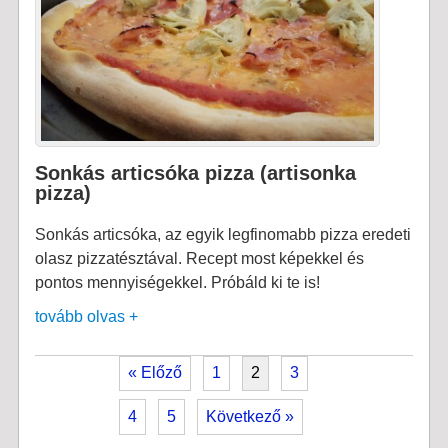
Sonkás articsóka pizza (artisonka
pizza)
Sonkás articsóka, az egyik legfinomabb pizza eredeti
olasz pizzatésztával. Recept most képekkel és
pontos mennyiségekkel. Próbáld ki te is!
tovább olvas +
« Előző
1
2
3
4
5
Következő »