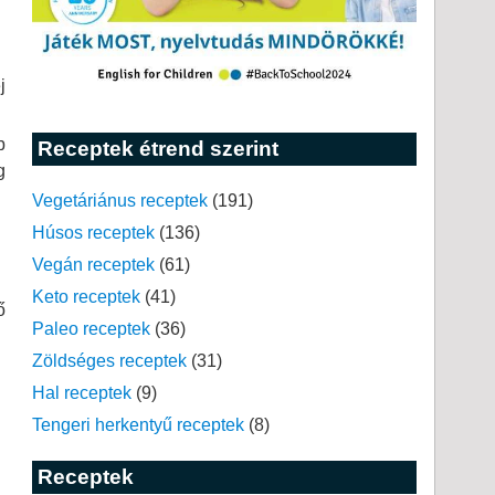
j
b
Receptek étrend szerint
g
Vegetáriánus receptek
(191)
Húsos receptek
(136)
Vegán receptek
(61)
Keto receptek
(41)
ő
Paleo receptek
(36)
Zöldséges receptek
(31)
Hal receptek
(9)
Tengeri herkentyű receptek
(8)
Receptek