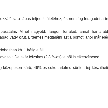
hozzáférsz a lábas teljes felületéhez, és nem fog leragadni a te
apasztalni. Minél nagyobb lángon forralod, annál hamarab
agad vagy kifut. Érdemes megtalálni azt a pontot, ahol már elé
t dobozban kb. 1 hétig eláll.
javasolt. De akár félzsíros (2,8 %-os) tejből is elkészítheted.
közepesen sűrű, 46%-os cukortartalmú sűrített tej készíthet