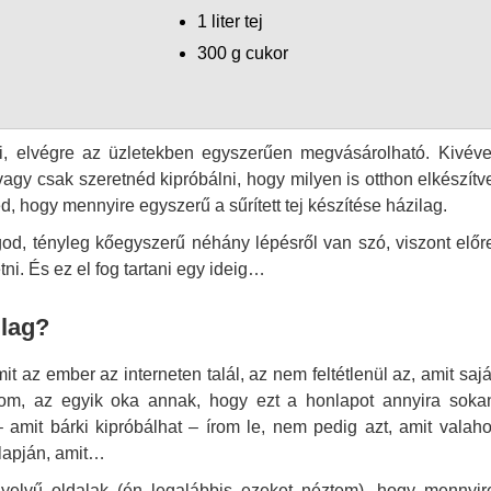
1 liter tej
300 g cukor
teni, elvégre az üzletekben egyszerűen megvásárolható. Kivéve
 vagy csak szeretnéd kipróbálni, hogy milyen is otthon elkészítv
, hogy mennyire egyszerű a sűrített tej készítése házilag.
god, tényleg kőegyszerű néhány lépésről van szó, viszont előr
etni. És ez el fog tartani egy ideig…
ilag?
it az ember az interneten talál, az nem feltétlenül az, amit sajá
lom, az egyik oka annak, hogy ezt a honlapot annyira soka
 – amit bárki kipróbálhat – írom le, nem pedig azt, amit valaho
alapján, amit…
elvű oldalak (én legalábbis ezeket néztem), hogy mennyir