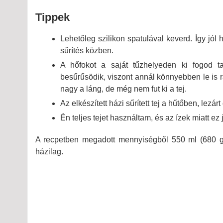
Tippek
Lehetőleg szilikon spatulával keverd. Így jól 
sűrítés közben.
A hőfokot a saját tűzhelyeden ki fogod t
besűrűsödik, viszont annál könnyebben le is r
nagy a láng, de még nem fut ki a tej.
Az elkészített házi sűrített tej a hűtőben, lezár
Én teljes tejet használtam, és az ízek miatt ez 
A recpetben megadott mennyiségből 550 ml (680 g) 
házilag.