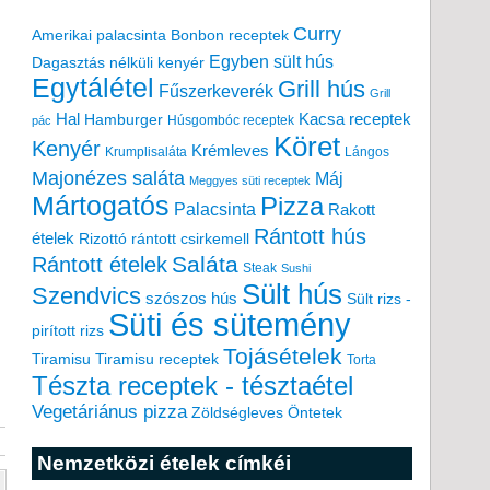
Curry
Amerikai palacsinta
Bonbon receptek
Egyben sült hús
Dagasztás nélküli kenyér
Egytálétel
Grill hús
Fűszerkeverék
Grill
Hal
Kacsa receptek
Hamburger
Húsgombóc receptek
pác
Köret
Kenyér
Krémleves
Krumplisaláta
Lángos
Majonézes saláta
Máj
Meggyes süti receptek
Mártogatós
Pizza
Palacsinta
Rakott
Rántott hús
ételek
Rizottó
rántott csirkemell
Saláta
Rántott ételek
Steak
Sushi
Sült hús
Szendvics
szószos hús
Sült rizs -
Süti és sütemény
pirított rizs
Tojásételek
Tiramisu
Tiramisu receptek
Torta
Tészta receptek - tésztaétel
Vegetáriánus pizza
Zöldségleves
Öntetek
Nemzetközi ételek címkéi