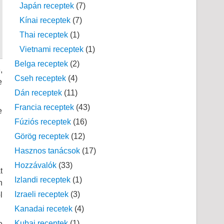
Japán receptek
(7)
Kínai receptek
(7)
Thai receptek
(1)
Vietnami receptek
(1)
Belga receptek
(2)
,
Cseh receptek
(4)
e
Dán receptek
(11)
Francia receptek
(43)
e
Fúziós receptek
(16)
Görög receptek
(12)
Hasznos tanácsok
(17)
Hozzávalók
(33)
t
Izlandi receptek
(1)
n
Izraeli receptek
(3)
l
Kanadai recetek
(4)
Kubai receptek
(1)
e