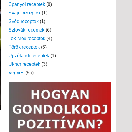
Spanyol receptek
(8)
Svájci receptek
(1)
Svéd receptek
(1)
Szlovák receptek
(6)
Tex-Mex receptek
(4)
Török receptek
(6)
Új-zélandi receptek
(1)
Ukrán receptek
(3)
Vegyes
(95)
.