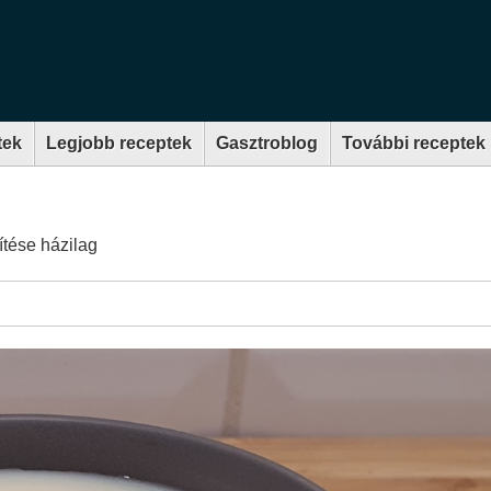
tek
Legjobb receptek
Gasztroblog
További receptek
g
zítése házilag