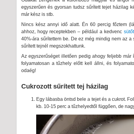
egyszerűen és gyorsan tudsz sűrített tejet házilag ké
már kész is stb.
Nincs kész annyi idő alatt. Én 60 percig főztem (l
ahhoz, hogy receptekben – például a kedvenc
sütő
40%-ára sűrítettem be. De ez még mindig nem az a 
sűrített tejnél megszokhattunk.
Az egyszerűséget illetően pedig ahogy feljebb már í
folyamatosan a tűzhely előtt kell állni, és folyamat
odaég!
Cukrozott sűrített tej házilag
Egy lábasba öntsd bele a tejet és a cukrot. Fo
kb. 10-15 perc a tűzhelyedtől függően, de nagy