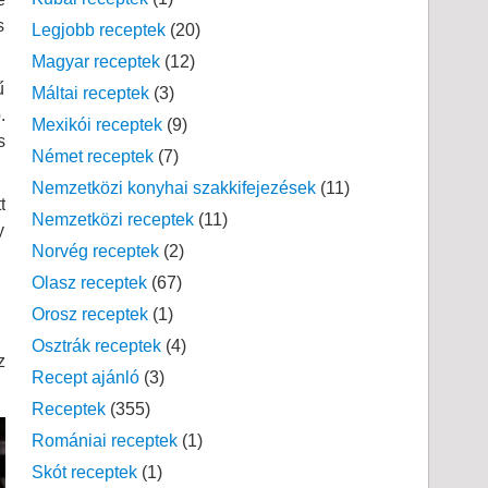
s
Legjobb receptek
(20)
Magyar receptek
(12)
ű
Máltai receptek
(3)
.
Mexikói receptek
(9)
s
Német receptek
(7)
Nemzetközi konyhai szakkifejezések
(11)
t
Nemzetközi receptek
(11)
y
Norvég receptek
(2)
Olasz receptek
(67)
Orosz receptek
(1)
Osztrák receptek
(4)
z
Recept ajánló
(3)
Receptek
(355)
Romániai receptek
(1)
Skót receptek
(1)