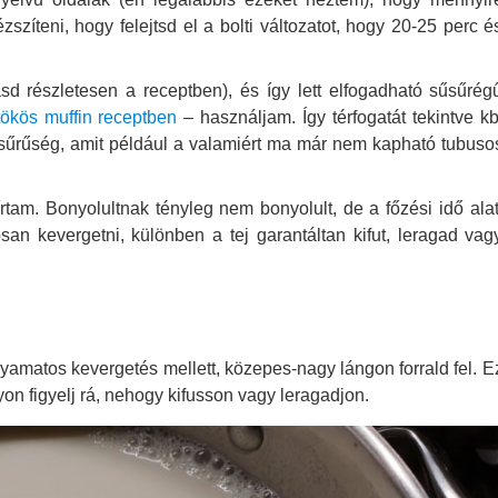
zszíteni, hogy felejtsd el a bolti változatot, hogy 20-25 perc é
ásd részletesen a receptben), és így lett elfogadható sűsűrég
tökös muffin receptben
– használjam. Így térfogatát tekintve kb
sűrűség, amit például a valamiért ma már nem kapható tubuso
rtam. Bonyolultnak tényleg nem bonyolult, de a főzési idő alat
osan kevergetni, különben a tej garantáltan kifut, leragad vag
lyamatos kevergetés mellett, közepes-nagy lángon forrald fel. E
on figyelj rá, nehogy kifusson vagy leragadjon.