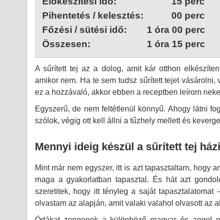
Előkészítési idő:
15 perc
Pihentetés / kelesztés:
00 perc
Főzési / sütési idő:
1 óra 00 perc
Összesen:
1 óra 15 perc
A sűrített tej az a dolog, amit kár otthon elkészí
amikor nem. Ha te sem tudsz sűrített tejet vásárolni,
ez a hozzávaló, akkor ebben a receptben leírom neked
Egyszerű, de nem feltétlenül könnyű. Ahogy látni fo
szólok, végig ott kell állni a tűzhely mellett és keverg
Mennyi ideig készül a sűrített tej ház
Mint már nem egyszer, itt is azt tapasztaltam, hogy am
maga a gyakorlatban tapasztal. És hát azt gondo
szeretitek, hogy itt tényleg a saját tapasztalatomat
olvastam az alapján, amit valaki valahol olvasott az 
Ódákat zengenek a különböző magyar és angol ny