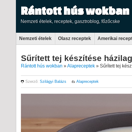
Rántott hús wokban
Nemzeti ételek, receptek, gasztroblog, főzőcske
Nemzeti ételek
Olasz receptek
Amerikai recep
Sűrített tej készítése házila
Rántott hús wokban
»
Alapreceptek
»
Sűrített tej kés
Szerző:
Szilágyi Balázs
Alapreceptek