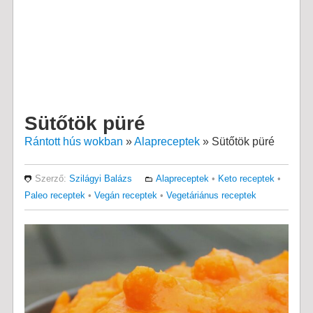
Sütőtök püré
Rántott hús wokban
»
Alapreceptek
»
Sütőtök püré
Szerző:
Szilágyi Balázs
Alapreceptek
•
Keto receptek
•
Paleo receptek
•
Vegán receptek
•
Vegetáriánus receptek