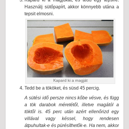
Használj sütőpapírt, akkor könnyebb utána a
tepsit elmosni.
Kapard ki a magját
Tedd be a tököket, és süsd 45 percig.
A sütési idő persze nincs kőbe vésve, és függ
a tök darabok méretétől, illetve magától a
töktől is. 45 perc után azért ellenőrizd egy
villával vagy késsel, hogy rendesen
átpuhultak-e és pürésíthetők-e. Ha nem, akkor