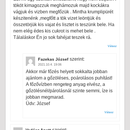
tököt kimagozzuk meghámozuk majd kockákra
vágjuk és vizben megfőzük . Mintha krumplipürét
készitenénk ,megfőtt a tök vizet leöntjük és
összetörjük kis vajat és lisztet is teszünk bele. Ha
nem elég édes kis cukrot is mehet bele .
Tálaláskor Én jo sok fahéjat teszek rá.
Válasz
szerint:
Fazekas József
2021.10.4. 19:06
Akkor már főzés helyett sokkalta jobban
ajánlom a gőzöléses, poárolásos puhítást!
A főzővízben rengeteg anyag elvész, a
gőzölésnél/párolásnál szinte semmi, íze is
jobban megmarad.
Üdv: József
Válasz
szerint: