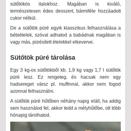
sütőtökös italokhoz. Magában is kiváló,
természetesen édes desszert, bármiféle hozzáadott
cukor nélkül.
De a sütőtök püré egyik klasszikus felhasználása a
bébiételek, szóval adhatod a babádnak magában is
vagy más, pürésített ételekkel elkeverve.
Sütőtök püré tárolása
Egy 3 kg-os sütőtökből kb. 1,9 kg vagy 1,7 l sütőtök
püré lesz. Ez rengeteg, és hacsak nem egy
hadsereget vársz pl. muffinnal, akkor nem fogod
azonnal felhasználni.
A sütőtök püré hűtőben néhány napig eláll, ha addig
sem használod fel, akkor tedd a mélyhűtőbe, ott több
hónapig tárolhatod.