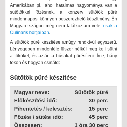
Amerikában pl., ahol hatalmas hagyománya van a
sütőtökkel főzésnek, a konzerv sütőtök püré
mindennapos, könnyen beszerezhető készítmény. Én
Magyarországon még nem találkoztam vele,
csak a
Culinaris boltjaiban
.
A sütőtök püré készítése amúgy rendkívül egyszerű.
Lényegében mindenféle fűszer nélkül meg kell sütni
a tököket, és aztán a húsukat pürésíteni. Íme, hány
fokon és hogyan csináld:
Sütőtök püré készítése
Magyar neve:
Sütőtök püré
Előkészítési idő:
30 perc
Pihentetés / kelesztés:
15 perc
Főzési / sütési idő:
45 perc
Összesen:
1 óra 30 perc