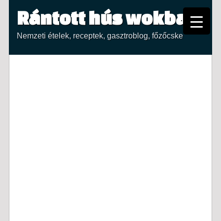
Rántott hús wokban
Nemzeti ételek, receptek, gasztroblog, főzőcske