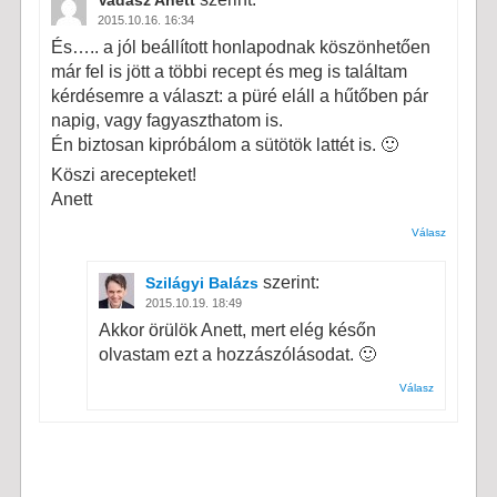
Vadász Anett
2015.10.16. 16:34
És….. a jól beállított honlapodnak köszönhetően
már fel is jött a többi recept és meg is találtam
kérdésemre a választ: a püré eláll a hűtőben pár
napig, vagy fagyaszthatom is.
Én biztosan kipróbálom a sütötök lattét is. 🙂
Köszi arecepteket!
Anett
Válasz
szerint:
Szilágyi Balázs
2015.10.19. 18:49
Akkor örülök Anett, mert elég későn
olvastam ezt a hozzászólásodat. 🙂
Válasz