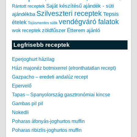
Saját készítésű ajándék - süti
Rántott receptek
Szilveszteri receptek
Tepsis
ajándékba
vendégváró falatok
ételek
Tojásmentes sütik
zöldfűszer
Étterem ajánló
wok receptek
Legfrisebb receptek
Eperjoghurt házilag
Házi majonéz botmixerrel (elronthatatlan recept)
Gazpacho – eredeti andalúz recept
Epervelő
Tapas – Spanyolország gasztronómiai kincse
Gambas pil pil
Nokedli
Poharas áfonyás-joghurtos muffin
Poharas ribizlis-joghurtos muffin