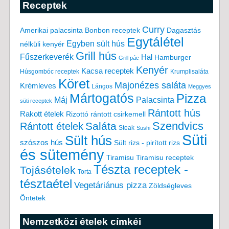
Receptek
Curry
Amerikai palacsinta
Bonbon receptek
Dagasztás
Egytálétel
Egyben sült hús
nélküli kenyér
Grill hús
Fűszerkeverék
Hal
Hamburger
Grill pác
Kenyér
Kacsa receptek
Húsgombóc receptek
Krumplisaláta
Köret
Majonézes saláta
Krémleves
Lángos
Meggyes
Mártogatós
Pizza
Máj
Palacsinta
süti receptek
Rántott hús
Rakott ételek
Rizottó
rántott csirkemell
Saláta
Szendvics
Rántott ételek
Steak
Sushi
Süti
Sült hús
szószos hús
Sült rizs - pirított rizs
és sütemény
Tiramisu
Tiramisu receptek
Tészta receptek -
Tojásételek
Torta
tésztaétel
Vegetáriánus pizza
Zöldségleves
Öntetek
Nemzetközi ételek címkéi