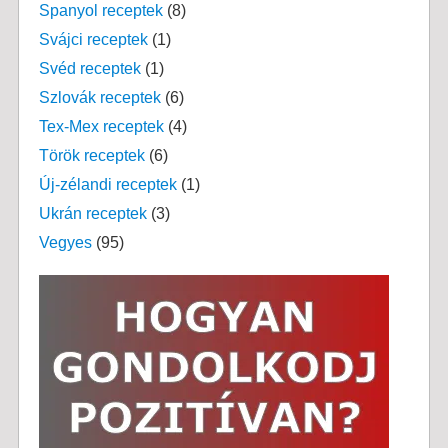
Spanyol receptek
(8)
Svájci receptek
(1)
Svéd receptek
(1)
Szlovák receptek
(6)
Tex-Mex receptek
(4)
Török receptek
(6)
Új-zélandi receptek
(1)
Ukrán receptek
(3)
Vegyes
(95)