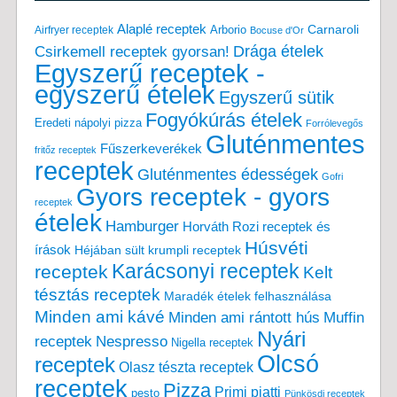
Alaplé receptek
Carnaroli
Arborio
Airfryer receptek
Bocuse d'Or
Drága ételek
Csirkemell receptek gyorsan!
Egyszerű receptek -
egyszerű ételek
Egyszerű sütik
Fogyókúrás ételek
Eredeti nápolyi pizza
Forrólevegős
Gluténmentes
Fűszerkeverékek
fritőz receptek
receptek
Gluténmentes édességek
Gofri
Gyors receptek - gyors
receptek
ételek
Hamburger
Horváth Rozi receptek és
Húsvéti
írások
Héjában sült krumpli receptek
Karácsonyi receptek
receptek
Kelt
tésztás receptek
Maradék ételek felhasználása
Minden ami kávé
Minden ami rántott hús
Muffin
Nyári
receptek
Nespresso
Nigella receptek
Olcsó
receptek
Olasz tészta receptek
receptek
Pizza
Primi piatti
pesto
Pünkösdi receptek