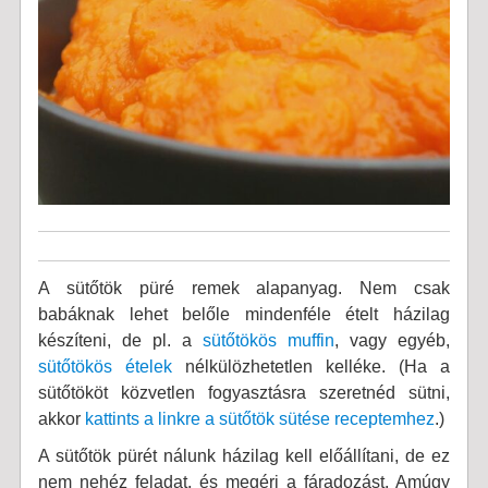
A sütőtök püré remek alapanyag. Nem csak
babáknak lehet belőle mindenféle ételt házilag
készíteni, de pl. a
sütőtökös muffin
, vagy egyéb,
sütőtökös ételek
nélkülözhetetlen kelléke. (Ha a
sütőtököt közvetlen fogyasztásra szeretnéd sütni,
akkor
kattints a linkre a sütőtök sütése receptemhez
.)
A sütőtök pürét nálunk házilag kell előállítani, de ez
nem nehéz feladat, és megéri a fáradozást. Amúgy