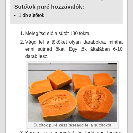
Sütőtök püré hozzávalók:
1 db sütőtök
Melegítsd elő a sütőt 180 fokra.
Vágd fel a tököket olyan darabokra, mintha
enni sütnéd őket. Egy tök általában 6-10
darab lesz.
Sütőtök püré készítéseágd fel a sütőtököt
Kapard ki a magjukat, és tedd egy tepsire.