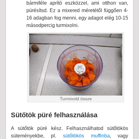
bármiféle aprító eszközzel, ami otthon van,
pürésítsd. Ez a mixered méretétől függően 4-
16 adagban fog menni, egy adagot elég 10-15
másodpercig turmixolni.
Turmixold össze
Sütőtök püré felhasználása
A sütőtök püré kész. Felhasználhatod sütőtökös
süteményekbe, pl.
sütőtökös muffinba
, vagy