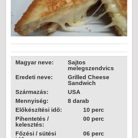
Magyar neve:
Sajtos
melegszendvics
Eredeti neve:
Grilled Cheese
Sandwich
Származás:
USA
Mennyiség:
8 darab
Előkészítési idő:
10 perc
Pihentetés /
00 perc
kelesztés:
Főzési / sütési
06 perc