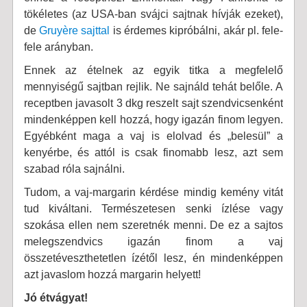
tökéletes (az USA-ban svájci sajtnak hívják ezeket),
de
Gruyère sajttal
is érdemes kipróbálni, akár pl. fele-
fele arányban.
Ennek az ételnek az egyik titka a megfelelő
mennyiségű sajtban rejlik. Ne sajnáld tehát belőle. A
receptben javasolt 3 dkg reszelt sajt szendvicsenként
mindenképpen kell hozzá, hogy igazán finom legyen.
Egyébként maga a vaj is elolvad és „belesül” a
kenyérbe, és attól is csak finomabb lesz, azt sem
szabad róla sajnálni.
Tudom, a vaj-margarin kérdése mindig kemény vitát
tud kiváltani. Természetesen senki ízlése vagy
szokása ellen nem szeretnék menni. De ez a sajtos
melegszendvics igazán finom a vaj
összetéveszthetetlen ízétől lesz, én mindenképpen
azt javaslom hozzá margarin helyett!
Jó étvágyat!