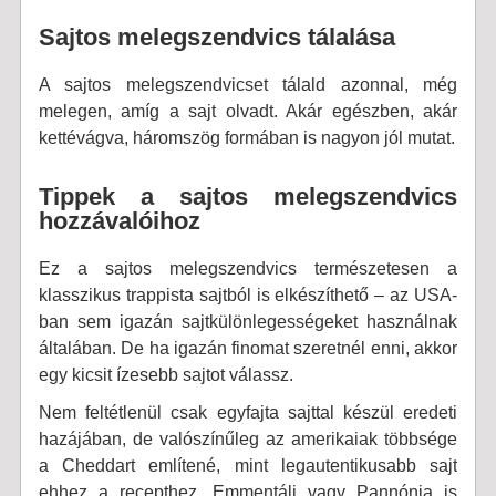
Sajtos melegszendvics tálalása
A sajtos melegszendvicset tálald azonnal, még
melegen, amíg a sajt olvadt. Akár egészben, akár
kettévágva, háromszög formában is nagyon jól mutat.
Tippek a sajtos melegszendvics
hozzávalóihoz
Ez a sajtos melegszendvics természetesen a
klasszikus trappista sajtból is elkészíthető – az USA-
ban sem igazán sajtkülönlegességeket használnak
általában. De ha igazán finomat szeretnél enni, akkor
egy kicsit ízesebb sajtot válassz.
Nem feltétlenül csak egyfajta sajttal készül eredeti
hazájában, de valószínűleg az amerikaiak többsége
a Cheddart említené, mint legautentikusabb sajt
ehhez a recepthez. Emmentáli vagy Pannónia is