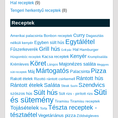
Hal receptek
(9)
Tengeri herkentyű receptek
(8)
Receptek
Curry
Amerikai palacsinta
Bonbon receptek
Dagasztás
Egytálétel
Egyben sült hús
nélküli kenyér
Grill hús
Fűszerkeverék
Hal
Hamburger
Grill pác
Kenyér
Kacsa receptek
Húsgombóc receptek
Krumplisaláta
Köret
Majonézes saláta
Krémleves
Lángos
Meggyes
Mártogatós
Pizza
Máj
Palacsinta
süti receptek
Rántott hús
Rakott ételek
Rizottó
rántott csirkemell
Saláta
Szendvics
Rántott ételek
Steak
Sushi
Süti
Sült hús
szószos hús
Sült rizs - pirított rizs
és sütemény
Tiramisu
Tiramisu receptek
Tészta receptek -
Tojásételek
Torta
tésztaétel
Vegetáriánus pizza
Zöldségleves