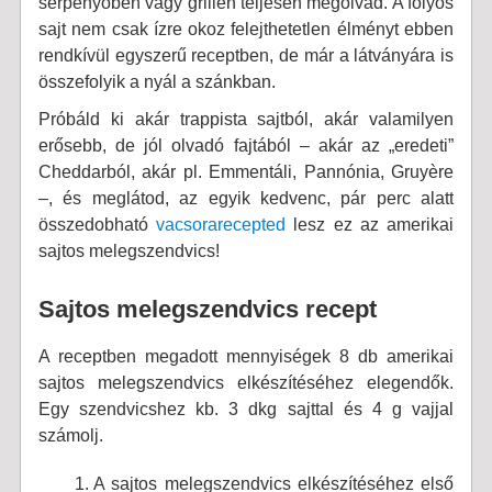
serpenyőben vagy grillen teljesen megolvad. A folyós
sajt nem csak ízre okoz felejthetetlen élményt ebben
rendkívül egyszerű receptben, de már a látványára is
összefolyik a nyál a szánkban.
Próbáld ki akár trappista sajtból, akár valamilyen
erősebb, de jól olvadó fajtából – akár az „eredeti”
Cheddarból, akár pl. Emmentáli, Pannónia, Gruyère
–, és meglátod, az egyik kedvenc, pár perc alatt
összedobható
vacsorarecepted
lesz ez az amerikai
sajtos melegszendvics!
Sajtos melegszendvics recept
A receptben megadott mennyiségek 8 db amerikai
sajtos melegszendvics elkészítéséhez elegendők.
Egy szendvicshez kb. 3 dkg sajttal és 4 g vajjal
számolj.
A sajtos melegszendvics elkészítéséhez első