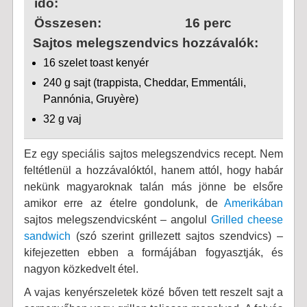
idő:
Összesen:
16 perc
Sajtos melegszendvics hozzávalók:
16 szelet toast kenyér
240 g sajt (trappista, Cheddar, Emmentáli,
Pannónia, Gruyère)
32 g vaj
Ez egy speciális sajtos melegszendvics recept. Nem
feltétlenül a hozzávalóktól, hanem attól, hogy habár
nekünk magyaroknak talán más jönne be elsőre
amikor erre az ételre gondolunk, de
Amerikában
sajtos melegszendvicsként – angolul
Grilled cheese
sandwich
(szó szerint grillezett sajtos szendvics) –
kifejezetten ebben a formájában fogyasztják, és
nagyon közkedvelt étel.
A vajas kenyérszeletek közé bőven tett reszelt sajt a