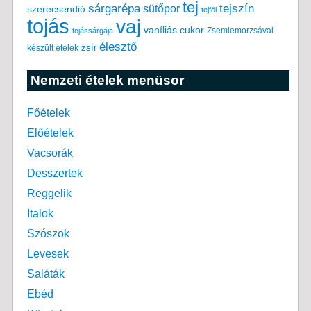
tej
tejszín
sárgarépa
sütőpor
szerecsendió
tejföl
tojás
vaj
vaníliás cukor
Zsemlemorzsával
tojássárgája
élesztő
készült ételek
zsír
Nemzeti ételek menüsor
Főételek
Előételek
Vacsorák
Desszertek
Reggelik
Italok
Szószok
Levesek
Saláták
Ebéd