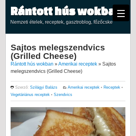
Rántott hús wokban
Nemzeti ételek, receptek, gasztroblog, főzőcske
Sajtos melegszendvics
(Grilled Cheese)
Rántott hús wokban
»
Amerikai receptek
»
Sajtos
melegszendvics (Grilled Cheese)
Szerző:
Szilágyi Balázs
Amerikai receptek
•
Receptek
•
Vegetáriánus receptek
•
Szendvics