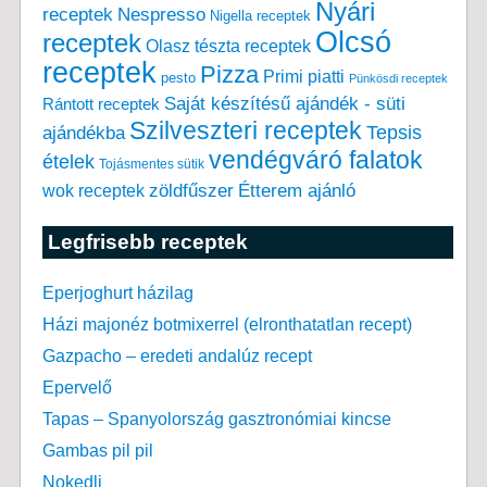
Nyári
receptek
Nespresso
Nigella receptek
Olcsó
receptek
Olasz tészta receptek
receptek
Pizza
Primi piatti
pesto
Pünkösdi receptek
Saját készítésű ajándék - süti
Rántott receptek
Szilveszteri receptek
Tepsis
ajándékba
vendégváró falatok
ételek
Tojásmentes sütik
zöldfűszer
Étterem ajánló
wok receptek
Legfrisebb receptek
Eperjoghurt házilag
Házi majonéz botmixerrel (elronthatatlan recept)
Gazpacho – eredeti andalúz recept
Epervelő
Tapas – Spanyolország gasztronómiai kincse
Gambas pil pil
Nokedli