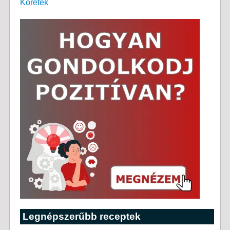
Köretek
Legnépszerűbb receptek