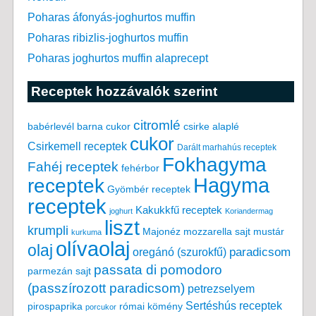
Poharas áfonyás-joghurtos muffin
Poharas ribizlis-joghurtos muffin
Poharas joghurtos muffin alaprecept
Receptek hozzávalók szerint
citromlé
babérlevél
csirke alaplé
barna cukor
cukor
Csirkemell receptek
Darált marhahús receptek
Fokhagyma
Fahéj receptek
fehérbor
Hagyma
receptek
Gyömbér receptek
receptek
Kakukkfű receptek
joghurt
Koriandermag
liszt
krumpli
Majonéz
mozzarella sajt
mustár
kurkuma
olívaolaj
olaj
paradicsom
oregánó (szurokfű)
passata di pomodoro
parmezán sajt
(passzírozott paradicsom)
petrezselyem
Sertéshús receptek
pirospaprika
római kömény
porcukor