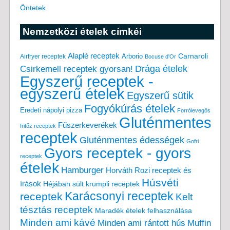
Öntetek
Nemzetközi ételek címkéi
Alaplé receptek
Carnaroli
Arborio
Airfryer receptek
Bocuse d'Or
Drága ételek
Csirkemell receptek gyorsan!
Egyszerű receptek -
egyszerű ételek
Egyszerű sütik
Fogyókúrás ételek
Eredeti nápolyi pizza
Forrólevegős
Gluténmentes
Fűszerkeverékek
fritőz receptek
receptek
Gluténmentes édességek
Gofri
Gyors receptek - gyors
receptek
ételek
Hamburger
Horváth Rozi receptek és
Húsvéti
írások
Héjában sült krumpli receptek
Karácsonyi receptek
receptek
Kelt
tésztás receptek
Maradék ételek felhasználása
Minden ami kávé
Minden ami rántott hús
Muffin