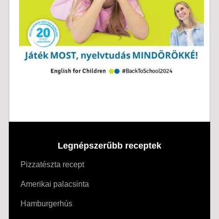
Legnépszerűbb receptek
Pizzatészta recept
Amerikai palacsinta
Hamburgerhús