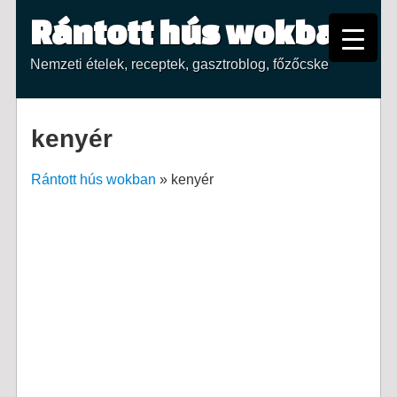
Rántott hús wokban
Nemzeti ételek, receptek, gasztroblog, főzőcske
kenyér
Rántott hús wokban
»
kenyér