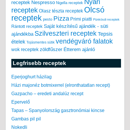
Nyári
receptek
Nespresso
Nigella receptek
Olcsó
receptek
Olasz tészta receptek
receptek
Pizza
Primi piatti
pesto
Pünkösdi receptek
Saját készítésű ajándék - süti
Rántott receptek
Szilveszteri receptek
Tepsis
ajándékba
vendégváró falatok
ételek
Tojásmentes sütik
zöldfűszer
Étterem ajánló
wok receptek
Legfrisebb receptek
Eperjoghurt házilag
Házi majonéz botmixerrel (elronthatatlan recept)
Gazpacho – eredeti andalúz recept
Epervelő
Tapas – Spanyolország gasztronómiai kincse
Gambas pil pil
Nokedli