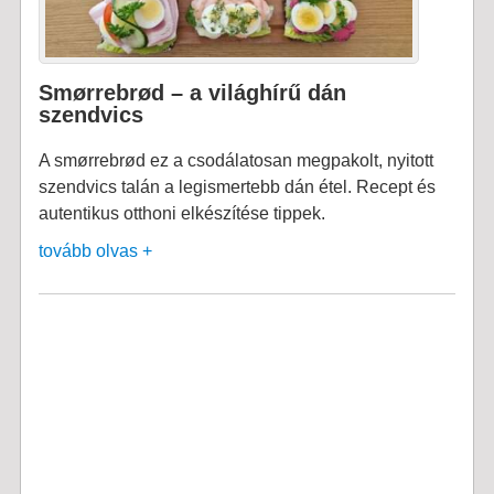
Smørrebrød – a világhírű dán
szendvics
A smørrebrød ez a csodálatosan megpakolt, nyitott
szendvics talán a legismertebb dán étel. Recept és
autentikus otthoni elkészítése tippek.
tovább olvas +