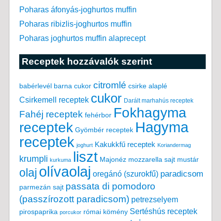
Poharas áfonyás-joghurtos muffin
Poharas ribizlis-joghurtos muffin
Poharas joghurtos muffin alaprecept
Receptek hozzávalók szerint
citromlé
babérlevél
csirke alaplé
barna cukor
cukor
Csirkemell receptek
Darált marhahús receptek
Fokhagyma
Fahéj receptek
fehérbor
Hagyma
receptek
Gyömbér receptek
receptek
Kakukkfű receptek
joghurt
Koriandermag
liszt
krumpli
Majonéz
mozzarella sajt
mustár
kurkuma
olívaolaj
olaj
paradicsom
oregánó (szurokfű)
passata di pomodoro
parmezán sajt
(passzírozott paradicsom)
petrezselyem
Sertéshús receptek
pirospaprika
római kömény
porcukor