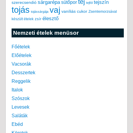
tej
tejszín
sárgarépa
sütőpor
szerecsendió
tejföl
tojás
vaj
vaníliás cukor
Zsemlemorzsával
tojássárgája
élesztő
készült ételek
zsír
Nemzeti ételek menüsor
Főételek
Előételek
Vacsorák
Desszertek
Reggelik
Italok
Szószok
Levesek
Saláták
Ebéd
Köretek