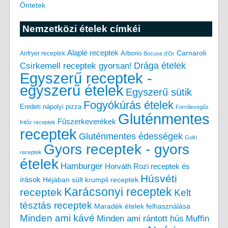
Öntetek
Nemzetközi ételek címkéi
Alaplé receptek
Carnaroli
Arborio
Airfryer receptek
Bocuse d'Or
Drága ételek
Csirkemell receptek gyorsan!
Egyszerű receptek -
egyszerű ételek
Egyszerű sütik
Fogyókúrás ételek
Eredeti nápolyi pizza
Forrólevegős
Gluténmentes
Fűszerkeverékek
fritőz receptek
receptek
Gluténmentes édességek
Gofri
Gyors receptek - gyors
receptek
ételek
Hamburger
Horváth Rozi receptek és
Húsvéti
írások
Héjában sült krumpli receptek
Karácsonyi receptek
receptek
Kelt
tésztás receptek
Maradék ételek felhasználása
Minden ami kávé
Minden ami rántott hús
Muffin