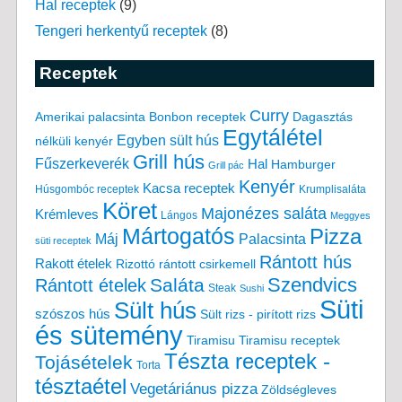
Hal receptek
(9)
Tengeri herkentyű receptek
(8)
Receptek
Curry
Amerikai palacsinta
Bonbon receptek
Dagasztás
Egytálétel
Egyben sült hús
nélküli kenyér
Grill hús
Fűszerkeverék
Hal
Hamburger
Grill pác
Kenyér
Kacsa receptek
Húsgombóc receptek
Krumplisaláta
Köret
Majonézes saláta
Krémleves
Lángos
Meggyes
Mártogatós
Pizza
Máj
Palacsinta
süti receptek
Rántott hús
Rakott ételek
Rizottó
rántott csirkemell
Saláta
Szendvics
Rántott ételek
Steak
Sushi
Süti
Sült hús
szószos hús
Sült rizs - pirított rizs
és sütemény
Tiramisu
Tiramisu receptek
Tészta receptek -
Tojásételek
Torta
tésztaétel
Vegetáriánus pizza
Zöldségleves