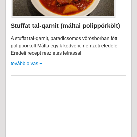
Stuffat tal-qarnit (máltai polippörkölt)
A stuffat tal-qarnit, paradicsomos vörösborban főtt
polippörkölt Málta egyik kedvenc nemzeti eledele.
Eredeti recept részletes leírással.
tovább olvas +