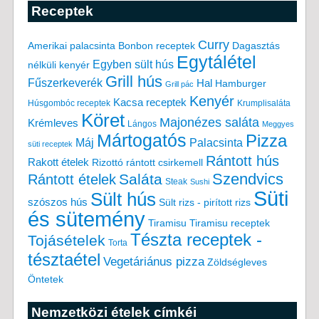
Receptek
Curry
Amerikai palacsinta
Bonbon receptek
Dagasztás
Egytálétel
Egyben sült hús
nélküli kenyér
Grill hús
Fűszerkeverék
Hal
Hamburger
Grill pác
Kenyér
Kacsa receptek
Húsgombóc receptek
Krumplisaláta
Köret
Majonézes saláta
Krémleves
Lángos
Meggyes
Mártogatós
Pizza
Máj
Palacsinta
süti receptek
Rántott hús
Rakott ételek
Rizottó
rántott csirkemell
Saláta
Szendvics
Rántott ételek
Steak
Sushi
Süti
Sült hús
szószos hús
Sült rizs - pirított rizs
és sütemény
Tiramisu
Tiramisu receptek
Tészta receptek -
Tojásételek
Torta
tésztaétel
Vegetáriánus pizza
Zöldségleves
Öntetek
Nemzetközi ételek címkéi