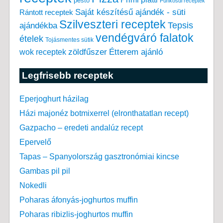
pesto
Pünkösdi receptek
Saját készítésű ajándék - süti
Rántott receptek
Szilveszteri receptek
Tepsis
ajándékba
vendégváró falatok
ételek
Tojásmentes sütik
zöldfűszer
Étterem ajánló
wok receptek
Legfrisebb receptek
Eperjoghurt házilag
Házi majonéz botmixerrel (elronthatatlan recept)
Gazpacho – eredeti andalúz recept
Epervelő
Tapas – Spanyolország gasztronómiai kincse
Gambas pil pil
Nokedli
Poharas áfonyás-joghurtos muffin
Poharas ribizlis-joghurtos muffin