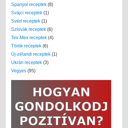
Spanyol receptek
(8)
Svájci receptek
(1)
Svéd receptek
(1)
Szlovák receptek
(6)
Tex-Mex receptek
(4)
Török receptek
(6)
Új-zélandi receptek
(1)
Ukrán receptek
(3)
Vegyes
(95)