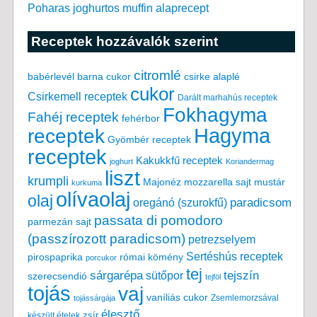
Poharas joghurtos muffin alaprecept
Receptek hozzávalók szerint
citromlé
babérlevél
csirke alaplé
barna cukor
cukor
Csirkemell receptek
Darált marhahús receptek
Fokhagyma
Fahéj receptek
fehérbor
Hagyma
receptek
Gyömbér receptek
receptek
Kakukkfű receptek
joghurt
Koriandermag
liszt
krumpli
Majonéz
mozzarella sajt
mustár
kurkuma
olívaolaj
olaj
paradicsom
oregánó (szurokfű)
passata di pomodoro
parmezán sajt
(passzírozott paradicsom)
petrezselyem
Sertéshús receptek
pirospaprika
római kömény
porcukor
tej
tejszín
sárgarépa
sütőpor
szerecsendió
tejföl
tojás
vaj
vaníliás cukor
Zsemlemorzsával
tojássárgája
élesztő
készült ételek
zsír