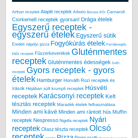
Alaplé receptek
Carnaroli
Arborio
Airfryer receptek
Bocuse d'Or
Drága ételek
Csirkemell receptek gyorsan!
Egyszerű receptek -
egyszerű ételek
Egyszerű sütik
Fogyókúrás ételek
Eredeti nápolyi pizza
Forrólevegős
Gluténmentes
Fűszerkeverékek
fritőz receptek
receptek
Gluténmentes édességek
Gofri
Gyors receptek - gyors
receptek
ételek
Hamburger
Horváth Rozi receptek és
Húsvéti
írások
Héjában sült krumpli receptek
Karácsonyi receptek
receptek
Kelt
tésztás receptek
Maradék ételek felhasználása
Minden ami kávé
Minden ami rántott hús
Muffin
Nyári
receptek
Nespresso
Nigella receptek
Olcsó
receptek
Olasz tészta receptek
receptek
Pizza
Primi piatti