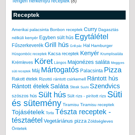
Tengeri herkentyű receptek
(8)
Receptek
Curry
Amerikai palacsinta
Bonbon receptek
Dagasztás
Egytálétel
Egyben sült hús
nélküli kenyér
Grill hús
Fűszerkeverék
Hal
Hamburger
Grill pác
Kenyér
Kacsa receptek
Húsgombóc receptek
Krumplisaláta
Köret
Majonézes saláta
Krémleves
Lángos
Meggyes
Mártogatós
Pizza
Máj
Palacsinta
süti receptek
Rántott hús
Rakott ételek
Rizottó
rántott csirkemell
Saláta
Szendvics
Rántott ételek
Steak
Sushi
Süti
Sült hús
szószos hús
Sült rizs - pirított rizs
és sütemény
Tiramisu
Tiramisu receptek
Tészta receptek -
Tojásételek
Torta
tésztaétel
Vegetáriánus pizza
Zöldségleves
Öntetek