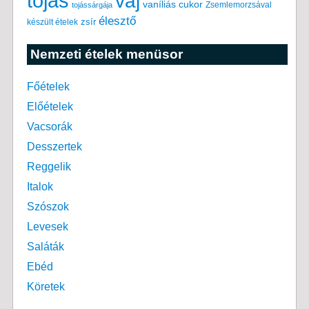
tojás
vaj
vaníliás cukor
Zsemlemorzsával
tojássárgája
élesztő
készült ételek
zsír
Nemzeti ételek menüsor
Főételek
Előételek
Vacsorák
Desszertek
Reggelik
Italok
Szószok
Levesek
Saláták
Ebéd
Köretek