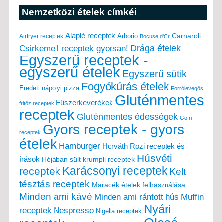
Nemzetközi ételek címkéi
Alaplé receptek
Carnaroli
Arborio
Airfryer receptek
Bocuse d'Or
Drága ételek
Csirkemell receptek gyorsan!
Egyszerű receptek -
egyszerű ételek
Egyszerű sütik
Fogyókúrás ételek
Eredeti nápolyi pizza
Forrólevegős
Gluténmentes
Fűszerkeverékek
fritőz receptek
receptek
Gluténmentes édességek
Gofri
Gyors receptek - gyors
receptek
ételek
Hamburger
Horváth Rozi receptek és
Húsvéti
írások
Héjában sült krumpli receptek
Karácsonyi receptek
receptek
Kelt
tésztás receptek
Maradék ételek felhasználása
Minden ami kávé
Minden ami rántott hús
Muffin
Nyári
receptek
Nespresso
Nigella receptek