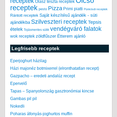
Olcsó
receptek
Olasz tészta receptek
receptek
Pizza
Primi piatti
pesto
Pünkösdi receptek
Saját készítésű ajándék - süti
Rántott receptek
Szilveszteri receptek
Tepsis
ajándékba
vendégváró falatok
ételek
Tojásmentes sütik
zöldfűszer
Étterem ajánló
wok receptek
Legfrisebb receptek
Eperjoghurt házilag
Házi majonéz botmixerrel (elronthatatlan recept)
Gazpacho – eredeti andalúz recept
Epervelő
Tapas – Spanyolország gasztronómiai kincse
Gambas pil pil
Nokedli
Poharas áfonyás-joghurtos muffin