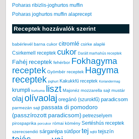
Poharas ribizlis-joghurtos muffin
Poharas joghurtos muffin alaprecept
Receptek hozzávalók szerint
citromlé
babérlevél
csirke alaplé
barna cukor
cukor
Csirkemell receptek
Darált marhahús receptek
Fokhagyma
Fahéj receptek
fehérbor
Hagyma
receptek
Gyömbér receptek
receptek
Kakukkfű receptek
joghurt
Koriandermag
liszt
krumpli
Majonéz
mozzarella sajt
mustár
kurkuma
olívaolaj
olaj
paradicsom
oregánó (szurokfű)
passata di pomodoro
parmezán sajt
(passzírozott paradicsom)
petrezselyem
Sertéshús receptek
pirospaprika
római kömény
porcukor
tej
tejszín
sárgarépa
sütőpor
szerecsendió
tejföl