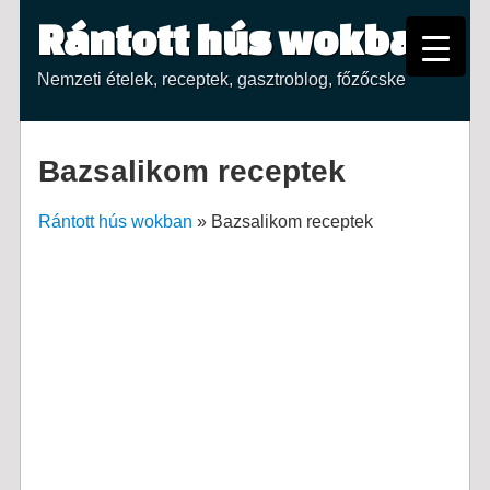
Rántott hús wokban
Nemzeti ételek, receptek, gasztroblog, főzőcske
Bazsalikom receptek
Rántott hús wokban
»
Bazsalikom receptek