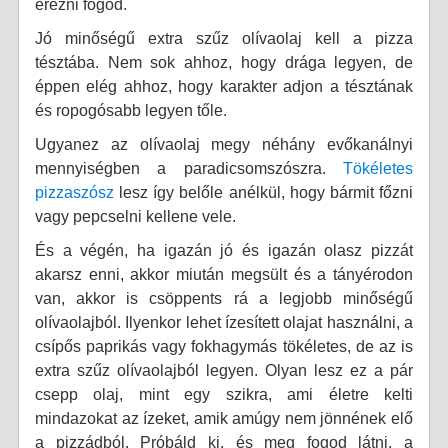
érezni fogod.
Jó minőségű extra szűz olívaolaj kell a pizza
tésztába. Nem sok ahhoz, hogy drága legyen, de
éppen elég ahhoz, hogy karakter adjon a tésztának
és ropogósabb legyen tőle.
Ugyanez az olívaolaj megy néhány evőkanálnyi
mennyiségben a paradicsomszószra.
Tökéletes
pizzaszósz
lesz így belőle anélkül, hogy bármit főzni
vagy pepcselni kellene vele.
És a végén, ha igazán jó és igazán olasz pizzát
akarsz enni, akkor miután megsült és a tányérodon
van, akkor is csöppents rá a legjobb minőségű
olívaolajból. Ilyenkor lehet ízesített olajat használni, a
csípős paprikás vagy fokhagymás tökéletes, de az is
extra szűz olívaolajból legyen. Olyan lesz ez a pár
csepp olaj, mint egy szikra, ami életre kelti
mindazokat az ízeket, amik amúgy nem jönnének elő
a pizzádból. Próbáld ki, és meg fogod látni, a