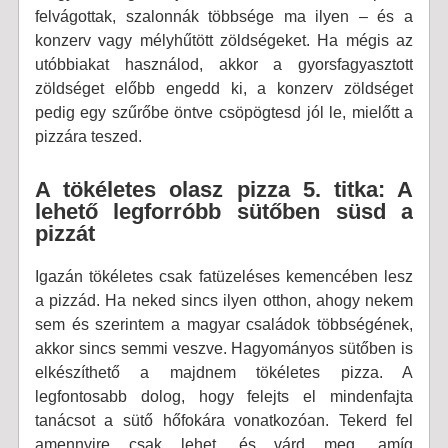
felvágottak, szalonnák többsége ma ilyen – és a
konzerv vagy mélyhűtött zöldségeket. Ha mégis az
utóbbiakat használod, akkor a gyorsfagyasztott
zöldséget előbb engedd ki, a konzerv zöldséget
pedig egy szűrőbe öntve csöpögtesd jól le, mielőtt a
pizzára teszed.
A tökéletes olasz pizza 5. titka: A
lehető legforróbb sütőben süsd a
pizzát
Igazán tökéletes csak fatüzeléses kemencében lesz
a pizzád. Ha neked sincs ilyen otthon, ahogy nekem
sem és szerintem a magyar családok többségének,
akkor sincs semmi veszve. Hagyományos sütőben is
elkészíthető a majdnem tökéletes pizza. A
legfontosabb dolog, hogy felejts el mindenfajta
tanácsot a sütő hőfokára vonatkozóan. Tekerd fel
amennyire csak lehet, és várd meg, amíg