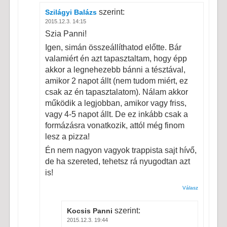
szerint:
Szilágyi Balázs
2015.12.3. 14:15
Szia Panni!
Igen, simán összeállíthatod előtte. Bár
valamiért én azt tapasztaltam, hogy épp
akkor a legnehezebb bánni a tésztával,
amikor 2 napot állt (nem tudom miért, ez
csak az én tapasztalatom). Nálam akkor
működik a legjobban, amikor vagy friss,
vagy 4-5 napot állt. De ez inkább csak a
formázásra vonatkozik, attól még finom
lesz a pizza!
Én nem nagyon vagyok trappista sajt hívő,
de ha szereted, tehetsz rá nyugodtan azt
is!
Válasz
szerint:
Kocsis Panni
2015.12.3. 19:44