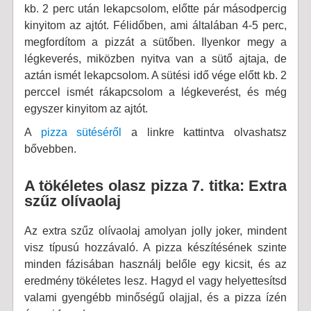
kb. 2 perc után lekapcsolom, előtte pár másodpercig
kinyitom az ajtót. Félidőben, ami általában 4-5 perc,
megfordítom a pizzát a sütőben. Ilyenkor megy a
légkeverés, miközben nyitva van a sütő ajtaja, de
aztán ismét lekapcsolom. A sütési idő vége előtt kb. 2
perccel ismét rákapcsolom a légkeverést, és még
egyszer kinyitom az ajtót.
A
pizza sütéséről
a linkre kattintva olvashatsz
bővebben.
A tökéletes olasz pizza 7. titka: Extra
szűz olívaolaj
Az extra szűz olívaolaj amolyan jolly joker, mindent
visz típusú hozzávaló. A pizza készítésének szinte
minden fázisában használj belőle egy kicsit, és az
eredmény tökéletes lesz. Hagyd el vagy helyettesítsd
valami gyengébb minőségű olajjal, és a pizza ízén