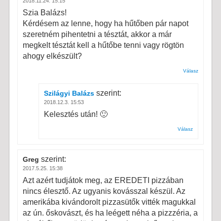
2018.11.24. 15:15
Szia Balázs!
Kérdésem az lenne, hogy ha hűtőben pár napot
szeretném pihentetni a tésztát, akkor a már
megkelt tésztát kell a hűtőbe tenni vagy rögtön
ahogy elkészült?
Válasz
szerint:
Szilágyi Balázs
2018.12.3. 15:53
Kelesztés után! 🙂
Válasz
szerint:
Greg
2017.5.25. 15:38
Azt azért tudjátok meg, az EREDETI pizzában
nincs élesztő. Az ugyanis kovásszal készül. Az
amerikába kivándorolt pizzasütők vitték magukkal
az ún. őskovászt, és ha leégett néha a pizzzéria, a