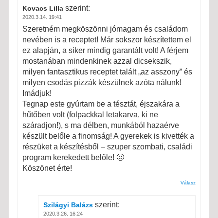
szerint:
Kovacs Lilla
2020.3.14. 19:41
Szeretném megköszönni jómagam és családom
nevében is a receptet! Már sokszor készítettem el
ez alapján, a siker mindig garantált volt! A férjem
mostanában mindenkinek azzal dicsekszik,
milyen fantasztikus receptet talált „az asszony” és
milyen csodás pizzák készülnek azóta nálunk!
Imádjuk!
Tegnap este gyúrtam be a tésztát, éjszakára a
hűtőben volt (folpackkal letakarva, ki ne
száradjon!), s ma délben, munkából hazaérve
készült belőle a finomság! A gyerekek is kivették a
részüket a készítésből – szuper szombati, családi
program kerekedett belőle! 🙂
Köszönet érte!
Válasz
szerint:
Szilágyi Balázs
2020.3.26. 16:24