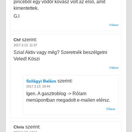
pincéből egy vödör kovász volt az első, amit
kimentettek.
G.I
Válasz
szerint:
Chf
2017.3.13. 11:37
Szia! Aktiv vagy még? Szeretnék beszélgetni
Veled! Köszi
Válasz
szerint:
Szilágyi Balázs
2017.3.13. 19:44
Igen. A gasztroblog -> Rólam
menüpontban megadott e-mailen elérsz.
Válasz
szerint:
Chris