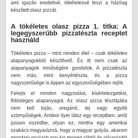
ami igazán eredetivé, tökéletessé teszi a házilag
készített olasz pizzát.
A tökéletes olasz pizza 1. titka: A
legegyszerűbb pizzatészta receptet
használd
Tökéletes pizza – mint minden étel – csak tökéletes
alapanyagokból készíthető. És itt nem csak az
alapanyagok minőségére gondolok. A pizzatészta
nem más, mint kenyértészta, és a pizza
nagyszerűsége is éppen az egyszerűségében rejlik.
Felejts el minden nagyzolást, kísérletezgetést,
fölösleges alapanyagot. Az olasz pizza tésztájába
nem kell tojás, oregánó, tej vagy egyéb
szörnyűségek. Amikor ilyet látsz egy receptben, arról
jusson eszedbe, olyan ez, mintha egy amerikai
szakács magyarázná, hogy a magyar gulyás, akarom
mondani goulash egy kis tengeri ráktól és olívaolajtól