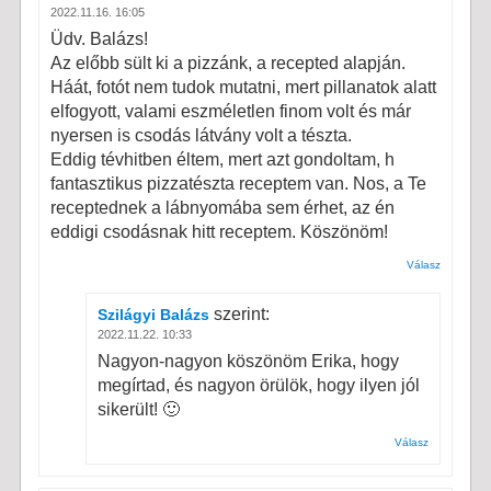
2022.11.16. 16:05
Üdv. Balázs!
Az előbb sült ki a pizzánk, a recepted alapján.
Háát, fotót nem tudok mutatni, mert pillanatok alatt
elfogyott, valami eszméletlen finom volt és már
nyersen is csodás látvány volt a tészta.
Eddig tévhitben éltem, mert azt gondoltam, h
fantasztikus pizzatészta receptem van. Nos, a Te
receptednek a lábnyomába sem érhet, az én
eddigi csodásnak hitt receptem. Köszönöm!
Válasz
szerint:
Szilágyi Balázs
2022.11.22. 10:33
Nagyon-nagyon köszönöm Erika, hogy
megírtad, és nagyon örülök, hogy ilyen jól
sikerült! 🙂
Válasz