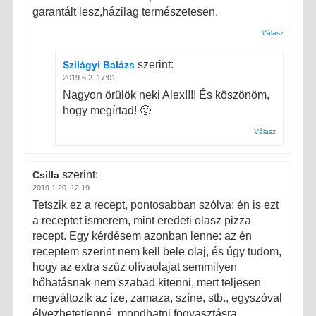
garantált lesz,házilag természetesen.
Válasz
szerint:
Szilágyi Balázs
2019.6.2. 17:01
Nagyon örülök neki Alex!!!! És köszönöm,
hogy megírtad! 🙂
Válasz
szerint:
Csilla
2019.1.20. 12:19
Tetszik ez a recept, pontosabban szólva: én is ezt
a receptet ismerem, mint eredeti olasz pizza
recept. Egy kérdésem azonban lenne: az én
receptem szerint nem kell bele olaj, és úgy tudom,
hogy az extra szűz olívaolajat semmilyen
hőhatásnak nem szabad kitenni, mert teljesen
megváltozik az íze, zamaza, színe, stb., egyszóval
élvezhetetlenné, mondhatni fogyasztásra