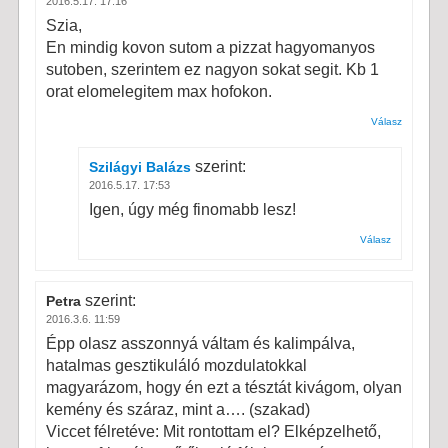
2016.5.17. 17:16
Szia,
En mindig kovon sutom a pizzat hagyomanyos
sutoben, szerintem ez nagyon sokat segit. Kb 1
orat elomelegitem max hofokon.
Válasz
szerint:
Szilágyi Balázs
2016.5.17. 17:53
Igen, úgy még finomabb lesz!
Válasz
szerint:
Petra
2016.3.6. 11:59
Épp olasz asszonnyá váltam és kalimpálva,
hatalmas gesztikuláló mozdulatokkal
magyarázom, hogy én ezt a tésztát kivágom, olyan
kemény és száraz, mint a…. (szakad)
Viccet félretéve: Mit rontottam el? Elképzelhető,