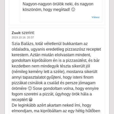
Nagyon-nagyon örülök neki, és nagyon
köszönöm, hogy megírtad! 🙂
Válasz
szerint:
Zsolt
2019.10.16. 20:37
Szia Balázs, totál véletlenül bukkantam az
oldaladra, ugyanis eredetileg pizzaszósz receptet
kerestem. Aztán miután elolvastam mindent,
gondoltam kipróbálom én is a pizzasütést, és bár
kezdetben nem mindegyik tészta sikerült jól
(némileg kemény lett a széle), mostanra sikerült
annyi tapasztalatot gyűjteni, hogy isteni finom
pizzákat csinálok a család és persze jómagam
örömére 🙂 Sose gondoltam volna, hogy ennyire
fogom szeretni a pizzát, úgyhogy örök hála a
receptért 😀
De leginkább azért akartam neked írni, hogy
elmondjam, ma kipróbáltam az egy hétig hűtőben