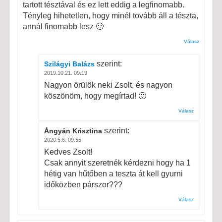
tartott tésztával és ez lett eddig a legfinomabb.
Tényleg hihetetlen, hogy minél tovább áll a tészta,
annál finomabb lesz 🙂
Válasz
szerint:
Szilágyi Balázs
2019.10.21. 09:19
Nagyon örülök neki Zsolt, és nagyon
köszönöm, hogy megírtad! 🙂
Válasz
szerint:
Ángyán Krisztina
2020.5.6. 09:55
Kedves Zsolt!
Csak annyit szeretnék kérdezni hogy ha 1
hétig van hűtőben a teszta át kell gyurni
időközben párszor???
Válasz