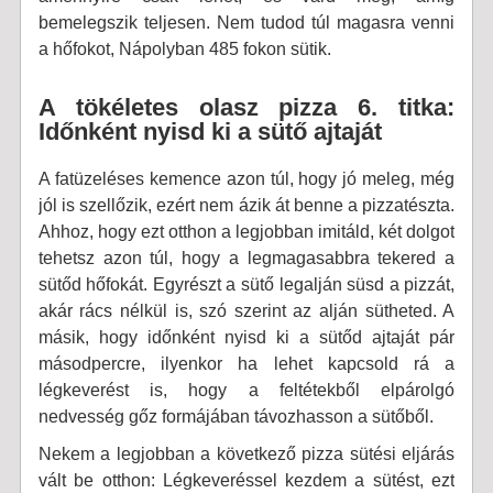
bemelegszik teljesen. Nem tudod túl magasra venni
a hőfokot, Nápolyban 485 fokon sütik.
A tökéletes olasz pizza 6. titka:
Időnként nyisd ki a sütő ajtaját
A fatüzeléses kemence azon túl, hogy jó meleg, még
jól is szellőzik, ezért nem ázik át benne a pizzatészta.
Ahhoz, hogy ezt otthon a legjobban imitáld, két dolgot
tehetsz azon túl, hogy a legmagasabbra tekered a
sütőd hőfokát. Egyrészt a sütő legalján süsd a pizzát,
akár rács nélkül is, szó szerint az alján sütheted. A
másik, hogy időnként nyisd ki a sütőd ajtaját pár
másodpercre, ilyenkor ha lehet kapcsold rá a
légkeverést is, hogy a feltétekből elpárolgó
nedvesség gőz formájában távozhasson a sütőből.
Nekem a legjobban a következő pizza sütési eljárás
vált be otthon: Légkeveréssel kezdem a sütést, ezt