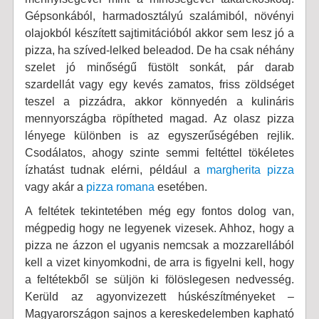
Gépsonkából, harmadosztályú szalámiból, növényi
olajokból készített sajtimitációból akkor sem lesz jó a
pizza, ha szíved-lelked beleadod. De ha csak néhány
szelet jó minőségű füstölt sonkát, pár darab
szardellát vagy egy kevés zamatos, friss zöldséget
teszel a pizzádra, akkor könnyedén a kulináris
mennyországba röpítheted magad. Az olasz pizza
lényege különben is az egyszerűségében rejlik.
Csodálatos, ahogy szinte semmi feltéttel tökéletes
ízhatást tudnak elérni, például a
margherita pizza
vagy akár a
pizza romana
esetében.
A feltétek tekintetében még egy fontos dolog van,
mégpedig hogy ne legyenek vizesek. Ahhoz, hogy a
pizza ne ázzon el ugyanis nemcsak a mozzarellából
kell a vizet kinyomkodni, de arra is figyelni kell, hogy
a feltétekből se süljön ki fölöslegesen nedvesség.
Kerüld az agyonvizezett húskészítményeket –
Magyarországon sajnos a kereskedelemben kapható