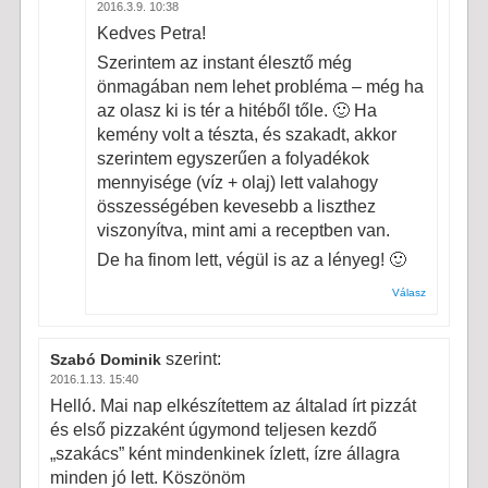
2016.3.9. 10:38
Kedves Petra!
Szerintem az instant élesztő még
önmagában nem lehet probléma – még ha
az olasz ki is tér a hitéből tőle. 🙂 Ha
kemény volt a tészta, és szakadt, akkor
szerintem egyszerűen a folyadékok
mennyisége (víz + olaj) lett valahogy
összességében kevesebb a liszthez
viszonyítva, mint ami a receptben van.
De ha finom lett, végül is az a lényeg! 🙂
Válasz
szerint:
Szabó Dominik
2016.1.13. 15:40
Helló. Mai nap elkészítettem az általad írt pizzát
és első pizzaként úgymond teljesen kezdő
„szakács” ként mindenkinek ízlett, ízre állagra
minden jó lett. Köszönöm