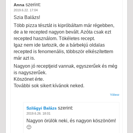
szerint:
Anna
2019.6.22. 17:04
Szia Balázs!
Több pizza tésztát is kipróbáltam már régebben,
de a te recepted nagyon bevált. Azóta csak ezt
recepted használom. Tökéletes recept.
Igaz nem ide tartozik, de a bárbekjú oldalas
recepted is fenomenális, többször elkészítettem
már azt is.
Nagyon jó receptjeid vannak, egyszerűek és még
is nagyszerűek.
Köszönet érte.
További sok sikert kívánok neked.
Válasz
szerint:
Szilágyi Balázs
2019.6.26. 18:01
Nagyon örülök neki, és nagyon köszönöm!
🙂