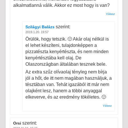
alkalmatlanná válik. Akkor ez most hogy is van?
Válasz
szerint:
Szilágyi Balázs
2019.1.20. 19:57
Örülök, hogy tetszik. 🙂 Akár olaj nélkül is
el lehet készíteni, tulajdonképpen a
pizzatészta kenyértészta, és nem minden
kenyértésztába kell olaj. De
Olaszországban általában tesznek bele.
Az extra szűz olívaolaj tényleg nem bírja
jól a hőt, de itt nem magában használjuk, a
tésztában van. Tehát igazából itt már nem
olajként lesz, hanem a többi anyaggal
elkeverve, és az eredmény tökéletes. 🙂
Válasz
szerint:
Orsi