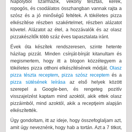
Nápolyból származik, vékony tésztás, kerek,
ropogós, és csodálatos összhangban vannak rajta a
szósz és a jó minőségű feltétek. A tökéletes pizza
elkészítése részben szakértelmet, részben alázatot
követel. Alázatot az étel, a hozzávalók és az olasz
pizzakészítők több száz éves tapasztalata iránt.
Évek óta készítek rendszeresen, szinte hetente
házilag pizzát. Minden csínját-bínját kitanultam és
megismertem, hogy itt a blogon közzétegyem a
tökéletes pizza otthoni elkészítésének módját.
Olasz
pizza tészta receptem
,
pizza szósz receptem
és a
pizza sütésének leírása
az első helyek között
szerepel a Google-ben, és rengeteg pozitív
visszajelzést kaptam mind azoktól, akik ettek olasz
pizzáimból, mind azoktól, akik a receptjeim alapján
elkészítették.
Úgy gondoltam, itt az ideje, hogy összefoglaljam azt,
amit úgy neveznénk, hogy hab a tortán. Azt a 7 titkot,