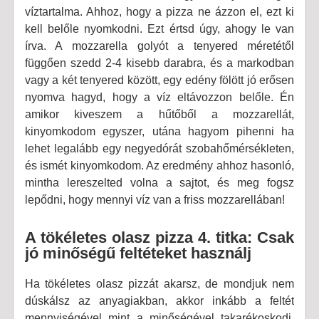
víztartalma. Ahhoz, hogy a pizza ne ázzon el, ezt ki
kell belőle nyomkodni. Ezt értsd úgy, ahogy le van
írva. A mozzarella golyót a tenyered méretétől
függően szedd 2-4 kisebb darabra, és a markodban
vagy a két tenyered között, egy edény fölött jó erősen
nyomva hagyd, hogy a víz eltávozzon belőle. Én
amikor kiveszem a hűtőből a mozzarellát,
kinyomkodom egyszer, utána hagyom pihenni ha
lehet legalább egy negyedórát szobahőmérsékleten,
és ismét kinyomkodom. Az eredmény ahhoz hasonló,
mintha lereszelted volna a sajtot, és meg fogsz
lepődni, hogy mennyi víz van a friss mozzarellában!
A tökéletes olasz pizza 4. titka: Csak
jó minőségű feltéteket használj
Ha tökéletes olasz pizzát akarsz, de mondjuk nem
dúskálsz az anyagiakban, akkor inkább a feltét
mennyiségével mint a minőségével takarékoskodj.