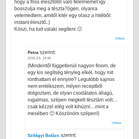
hogy a friss élesztőtől való félelmemet így
bosszulja meg a tészta?(igen, olyanra
vetemedtem, amitől kitér egy olasz a hitéből:
instant élesztő..)
Köszi, ha tud valaki segíteni 🙂
Válasz
szerint:
Petra
2016.3.6. 14:46
(Mindentől függetlenül nagyon finom, de
egy kis segítség tényleg elkél, hogy mit
ronthattam el ennyire? Legutóbb sajnos
nem emlékszem, milyen receptből
dolgoztam, de olyan csodálatos állagú,
rugalmas, szépen megkelt tésztám volt…
csak kézzel elég volt kihúzni…mint a
mesében 🙂 Köszönöm szépen!)
Válasz
szerint:
Szilágyi Balázs