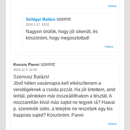
Válasz
szerint:
Szilágyi Balázs
2016.1.17. 10:51
Nagyon örülök, hogy jól sikerült, és
köszönöm, hogy megosztottad!
Válasz
szerint:
Kocsis Panni
2015.12.3. 12:40
Szervusz Balázs!
Jövő héten vasárnapra kell elkészítenem a
vendégeknek a csoda pizzát. Ha jól értettem, amit
leírtál, pénteken már összeállíthatom a tésztát. A
mozzarellán kívül más sajtot ne tegyek rá? Hawai
p. szeretnék sütni, a tetejére ne reszeljek egy kis
trappista sajtot? Köszönöm. Panni
Válasz