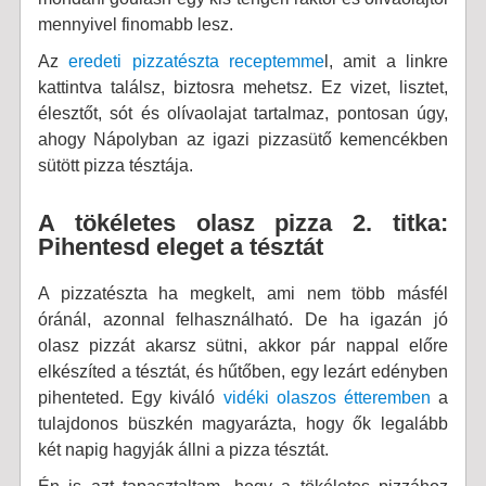
mennyivel finomabb lesz.
Az
eredeti pizzatészta receptemme
l, amit a linkre
kattintva találsz, biztosra mehetsz. Ez vizet, lisztet,
élesztőt, sót és olívaolajat tartalmaz, pontosan úgy,
ahogy Nápolyban az igazi pizzasütő kemencékben
sütött pizza tésztája.
A tökéletes olasz pizza 2. titka:
Pihentesd eleget a tésztát
A pizzatészta ha megkelt, ami nem több másfél
óránál, azonnal felhasználható. De ha igazán jó
olasz pizzát akarsz sütni, akkor pár nappal előre
elkészíted a tésztát, és hűtőben, egy lezárt edényben
pihenteted. Egy kiváló
vidéki olaszos étteremben
a
tulajdonos büszkén magyarázta, hogy ők legalább
két napig hagyják állni a pizza tésztát.