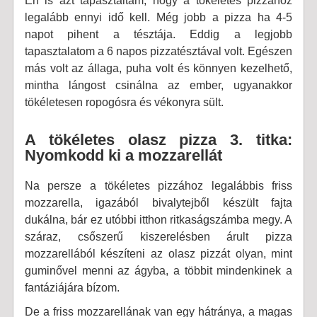
Én is azt tapasztaltam, hogy a tökéletes pizzához
legalább ennyi idő kell. Még jobb a pizza ha 4-5
napot pihent a tésztája. Eddig a legjobb
tapasztalatom a 6 napos pizzatésztával volt. Egészen
más volt az állaga, puha volt és könnyen kezelhető,
mintha lángost csinálna az ember, ugyanakkor
tökéletesen ropogósra és vékonyra sült.
A tökéletes olasz pizza 3. titka:
Nyomkodd ki a mozzarellát
Na persze a tökéletes pizzához legalábbis friss
mozzarella, igazából bivalytejből készült fajta
dukálna, bár ez utóbbi itthon ritkaságszámba megy. A
száraz, csőszerű kiszerelésben árult pizza
mozzarellából készíteni az olasz pizzát olyan, mint
guminővel menni az ágyba, a többit mindenkinek a
fantáziájára bízom.
De a friss mozzarellának van egy hátránya, a magas