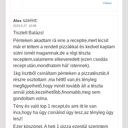
Válasz
szerint:
Alex
2019.5.27. 10:08
Tisztelt Balázs!
Pénteken akadtam rá erre a receptre,mert kicsit
már el teltem a rendelt pizzákkal és kedvet kaptam
sütni ismét magamnak,de a régi tészta
receptem,valamerre elkeveredett (ezen csodás
recept után,mondhatom hál’ istennek).
1kg lisztből csináltam pénteken a pizzatésztát,4
részre osztottam ,ma hétfő van,és tényleg
megfigyelhető,hogy minél tovább áll a tészta
annál jobb,kezelhetőbb,finomabb,meg sem
gondoltam volna.
Tény és való top 1 recept,és ami itt le van
írva,hogy ha úgy csinálod úgy lesz,az tényleg úgy
lesz!
Ezer köszönet. A heti 1 pizza ezentúl szerintem