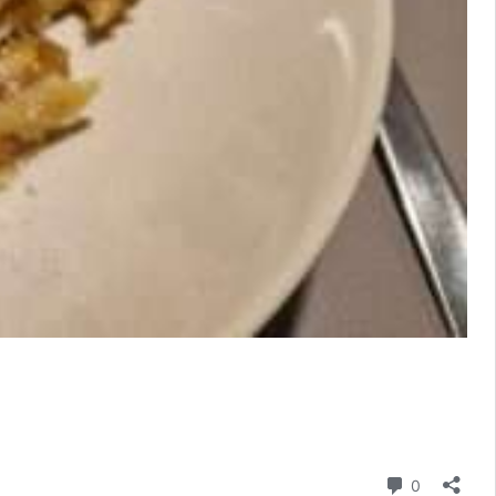
hozzászól
0