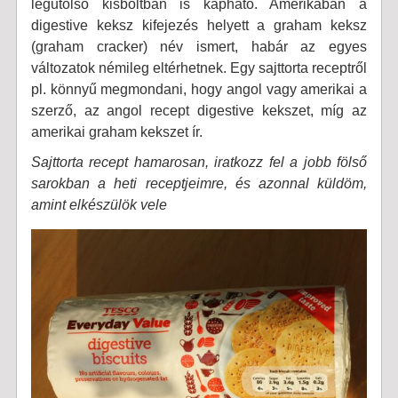
legutolsó kisboltban is kapható. Amerikában a
digestive keksz kifejezés helyett a graham keksz
(graham cracker) név ismert, habár az egyes
változatok némileg eltérhetnek. Egy sajttorta receptről
pl. könnyű megmondani, hogy angol vagy amerikai a
szerző, az angol recept digestive kekszet, míg az
amerikai graham kekszet ír.
Sajttorta recept hamarosan, iratkozz fel a jobb fölső
sarokban a heti receptjeimre, és azonnal küldöm,
amint elkészülök vele