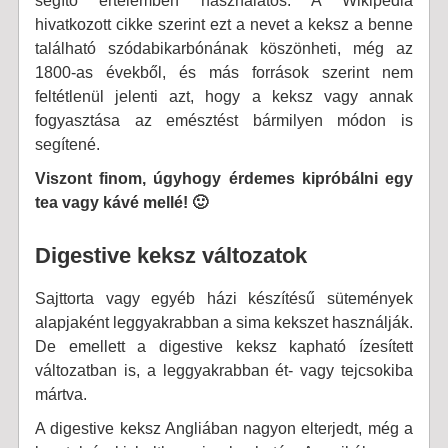
segítő értelemben használatos. A Wikipedia
hivatkozott cikke szerint ezt a nevet a keksz a benne
található szódabikarbónának köszönheti, még az
1800-as évekből, és más források szerint nem
feltétlenül jelenti azt, hogy a keksz vagy annak
fogyasztása az emésztést bármilyen módon is
segítené.
Viszont finom, úgyhogy érdemes kipróbálni egy
tea vagy kávé mellé! 🙂
Digestive keksz változatok
Sajttorta vagy egyéb házi készítésű sütemények
alapjaként leggyakrabban a sima kekszet használják.
De emellett a digestive keksz kapható ízesített
változatban is, a leggyakrabban ét- vagy tejcsokiba
mártva.
A digestive keksz Angliában nagyon elterjedt, még a