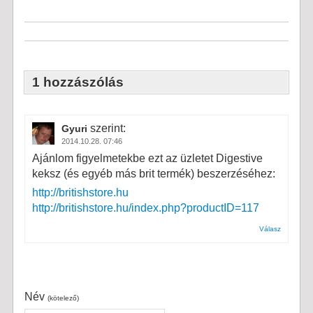
1 hozzászólás
szerint:
Gyuri
2014.10.28. 07:46
Ajánlom figyelmetekbe ezt az üzletet Digestive
keksz (és egyéb más brit termék) beszerzéséhez:
http://britishstore.hu
http://britishstore.hu/index.php?productID=117
Válasz
Név
(kötelező)