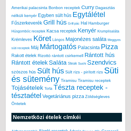
Curry
Amerikai palacsinta
Bonbon receptek
Dagasztás
Egytálétel
Egyben sült hús
nélküli kenyér
Grill hús
Fűszerkeverék
Hal
Hamburger
Grill pác
Kenyér
Kacsa receptek
Húsgombóc receptek
Krumplisaláta
Köret
Majonézes saláta
Krémleves
Lángos
Meggyes
Mártogatós
Pizza
Máj
Palacsinta
süti receptek
Rántott hús
Rakott ételek
Rizottó
rántott csirkemell
Saláta
Szendvics
Rántott ételek
Steak
Sushi
Süti
Sült hús
szószos hús
Sült rizs - pirított rizs
és sütemény
Tiramisu
Tiramisu receptek
Tészta receptek -
Tojásételek
Torta
tésztaétel
Vegetáriánus pizza
Zöldségleves
Öntetek
Nemzetközi ételek címkéi
Alaplé receptek
Carnaroli