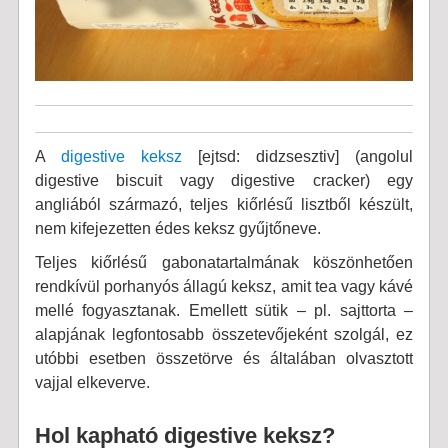
A
digestive keksz
[ejtsd: didzsesztiv] (angolul
digestive biscuit vagy digestive cracker) egy
angliából származó, teljes kiőrlésű lisztből készült,
nem kifejezetten édes keksz gyűjtőneve.
Teljes kiőrlésű gabonatartalmának köszönhetően
rendkívül porhanyós állagú keksz, amit tea vagy kávé
mellé fogyasztanak. Emellett sütik – pl. sajttorta –
alapjának legfontosabb összetevőjeként szolgál, ez
utóbbi esetben összetörve és általában olvasztott
vajjal elkeverve.
Hol kapható digestive keksz?