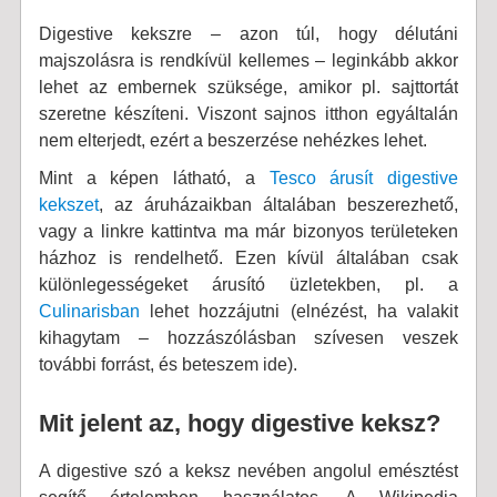
Digestive kekszre – azon túl, hogy délutáni
majszolásra is rendkívül kellemes – leginkább akkor
lehet az embernek szüksége, amikor pl. sajttortát
szeretne készíteni. Viszont sajnos itthon egyáltalán
nem elterjedt, ezért a beszerzése nehézkes lehet.
Mint a képen látható, a
Tesco árusít digestive
kekszet
, az áruházaikban általában beszerezhető,
vagy a linkre kattintva ma már bizonyos területeken
házhoz is rendelhető. Ezen kívül általában csak
különlegességeket árusító üzletekben, pl. a
Culinarisban
lehet hozzájutni (elnézést, ha valakit
kihagytam – hozzászólásban szívesen veszek
további forrást, és beteszem ide).
Mit jelent az, hogy digestive keksz?
A digestive szó a keksz nevében angolul emésztést