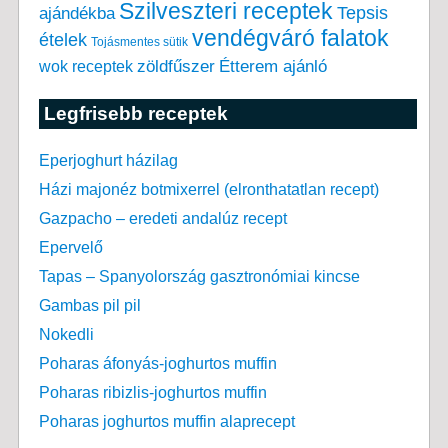
Szilveszteri receptek
Tepsis
ajándékba
vendégváró falatok
ételek
Tojásmentes sütik
zöldfűszer
Étterem ajánló
wok receptek
Legfrisebb receptek
Eperjoghurt házilag
Házi majonéz botmixerrel (elronthatatlan recept)
Gazpacho – eredeti andalúz recept
Epervelő
Tapas – Spanyolország gasztronómiai kincse
Gambas pil pil
Nokedli
Poharas áfonyás-joghurtos muffin
Poharas ribizlis-joghurtos muffin
Poharas joghurtos muffin alaprecept