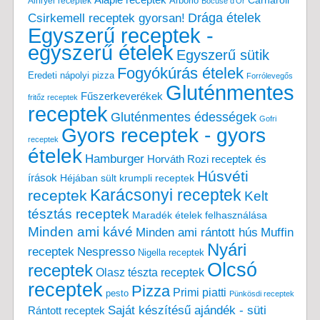
Arborio
Airfryer receptek
Bocuse d'Or
Drága ételek
Csirkemell receptek gyorsan!
Egyszerű receptek -
egyszerű ételek
Egyszerű sütik
Fogyókúrás ételek
Eredeti nápolyi pizza
Forrólevegős
Gluténmentes
Fűszerkeverékek
fritőz receptek
receptek
Gluténmentes édességek
Gofri
Gyors receptek - gyors
receptek
ételek
Hamburger
Horváth Rozi receptek és
Húsvéti
írások
Héjában sült krumpli receptek
Karácsonyi receptek
receptek
Kelt
tésztás receptek
Maradék ételek felhasználása
Minden ami kávé
Minden ami rántott hús
Muffin
Nyári
receptek
Nespresso
Nigella receptek
Olcsó
receptek
Olasz tészta receptek
receptek
Pizza
Primi piatti
pesto
Pünkösdi receptek
Saját készítésű ajándék - süti
Rántott receptek