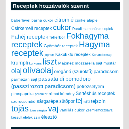
Receptek hozzávalók szerint
citromlé
babérlevél
csirke alaplé
barna cukor
cukor
Csirkemell receptek
Darált marhahús receptek
Fokhagyma
Fahéj receptek
fehérbor
Hagyma
receptek
Gyömbér receptek
receptek
Kakukkfű receptek
joghurt
Koriandermag
liszt
krumpli
Majonéz
mozzarella sajt
mustár
kurkuma
olívaolaj
olaj
paradicsom
oregánó (szurokfű)
passata di pomodoro
parmezán sajt
(passzírozott paradicsom)
petrezselyem
Sertéshús receptek
pirospaprika
római kömény
porcukor
tej
tejszín
sárgarépa
sütőpor
szerecsendió
tejföl
tojás
vaj
vaníliás cukor
Zsemlemorzsával
tojássárgája
élesztő
készült ételek
zsír