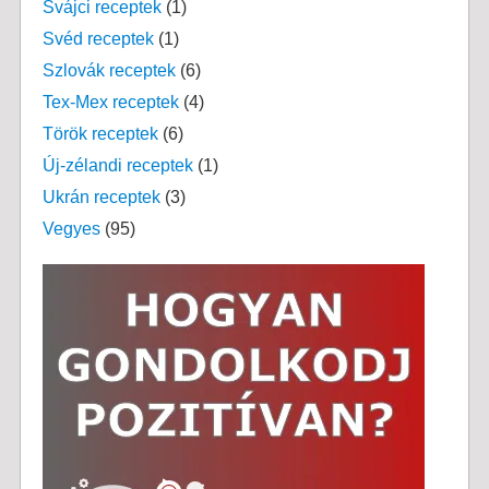
Svájci receptek
(1)
Svéd receptek
(1)
Szlovák receptek
(6)
Tex-Mex receptek
(4)
Török receptek
(6)
Új-zélandi receptek
(1)
Ukrán receptek
(3)
Vegyes
(95)