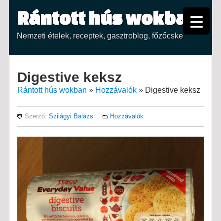
Rántott hús wokban
Nemzeti ételek, receptek, gasztroblog, főzőcske
Digestive keksz
Rántott hús wokban
»
Hozzávalók
»
Digestive keksz
Szerző:
Szilágyi Balázs
Hozzávalók